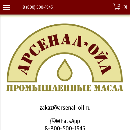
(
0
)
8 (800) 500-1945
zakaz@arsenal-oil.ru
WhatsApp
8-800-500-1945