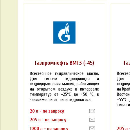
Газпромнефть ВМГЗ (-45)
Га
Всесезонное гидравлическое масло.
Всесез
Для систем гидропривода и
Для 
гидроуправления машин, работающих
гидроу
на открытом воздухе в интервале
на Кра
температур от -25°С до +50 °С, в
Восток
зависимости от типа гидронасоса.
-55°С 
типа г
20 л - по запросу
205 л - по запросу
1000 л - по запросу
205 л 