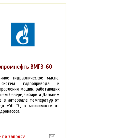
зпромнефть ВМГЗ-60
онное гидравлическое масло.
систем гидропривода и
правления машин, работающих
йнем Севере, Сибири и Дальнем
е в интервале температур от
до +50 °С, в зависимости от
идронасоса.
- по запросу