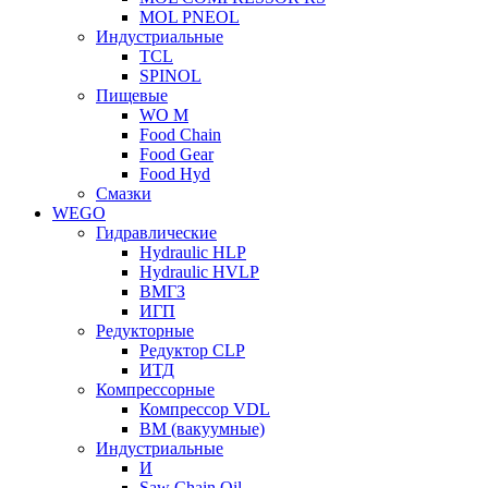
MOL PNEOL
Индустриальные
TCL
SPINOL
Пищевые
WO M
Food Chain
Food Gear
Food Hyd
Смазки
WEGO
Гидравлические
Hydraulic HLP
Hydraulic HVLP
ВМГЗ
ИГП
Редукторные
Редуктор CLP
ИТД
Компрессорные
Компрессор VDL
ВМ (вакуумные)
Индустриальные
И
Saw Chain Oil