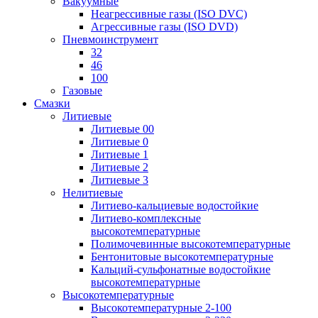
Вакуумные
Неагрессивные газы (ISO DVC)
Агрессивные газы (ISO DVD)
Пневмоинструмент
32
46
100
Газовые
Смазки
Литиевые
Литиевые 00
Литиевые 0
Литиевые 1
Литиевые 2
Литиевые 3
Нелитиевые
Литиево-кальциевые водостойкие
Литиево-комплексные
высокотемпературные
Полимочевинные высокотемпературные
Бентонитовые высокотемпературные
Кальций-сульфонатные водостойкие
высокотемпературные
Высокотемпературные
Высокотемпературные 2-100