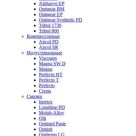
Alphasyn EP
Optigear BM
Optigear EP
Optigear Synthetic PD
Tribol 1730
Tribol 800
Компрессорные
Aircol PD
Aircol SR
Индустриальные
Viscogen
Magna SW D
Magna
Perfecto HT
Perfecto T
Perfecto
Cresta
Смазки
Inertox
Longtime PD
Molub-Alloy
Olit
Optimol Paste
Optipit
Optitemp LG