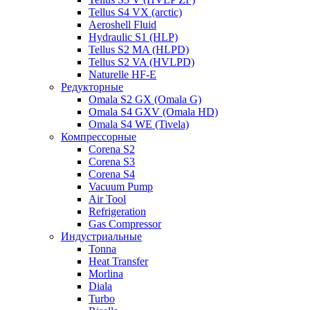
Tellus S4 VX (arctic)
Aeroshell Fluid
Hydraulic S1 (HLP)
Tellus S2 MA (HLPD)
Tellus S2 VA (HVLPD)
Naturelle HF-E
Редукторные
Omala S2 GX (Omala G)
Omala S4 GXV (Omala HD)
Omala S4 WE (Tivela)
Компрессорные
Corena S2
Corena S3
Corena S4
Vacuum Pump
Air Tool
Refrigeration
Gas Compressor
Индустриальные
Tonna
Heat Transfer
Morlina
Diala
Turbo