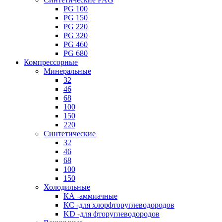
PG 100
PG 150
PG 220
PG 320
PG 460
PG 680
Компрессорные
Минеральные
32
46
68
100
150
220
Синтетические
32
46
68
100
150
Холодильные
КА -аммиачные
КС -для хлорфторуглеводородов
KD -для фторуглеводородов