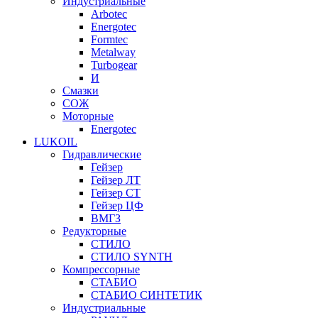
Индустриальные
Arbotec
Energotec
Formtec
Metalway
Turbogear
И
Смазки
СОЖ
Моторные
Energotec
LUKOIL
Гидравлические
Гейзер
Гейзер ЛТ
Гейзер СТ
Гейзер ЦФ
ВМГЗ
Редукторные
СТИЛО
СТИЛО SYNTH
Компрессорные
СТАБИО
СТАБИО СИНТЕТИК
Индустриальные