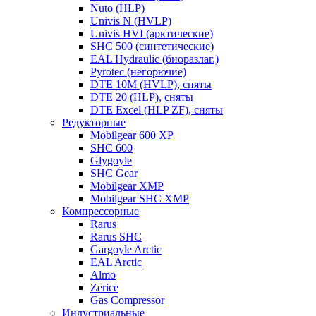
Nuto (HLP)
Univis N (HVLP)
Univis HVI (арктические)
SHC 500 (синтетические)
EAL Hydraulic (биоразлаг.)
Pyrotec (негорючие)
DTE 10M (HVLP), сняты
DTE 20 (HLP), сняты
DTE Excel (HLP ZF), сняты
Редукторные
Mobilgear 600 XP
SHC 600
Glygoyle
SHC Gear
Mobilgear XMP
Mobilgear SHC XMP
Компрессорные
Rarus
Rarus SHC
Gargoyle Arctic
EAL Arctic
Almo
Zerice
Gas Compressor
Индустриальные