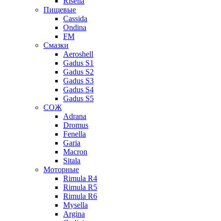
Risella
Пищевые
Cassida
Ondina
FM
Смазки
Aeroshell
Gadus S1
Gadus S2
Gadus S3
Gadus S4
Gadus S5
СОЖ
Adrana
Dromus
Fenella
Garia
Macron
Sitala
Моторные
Rimula R4
Rimula R5
Rimula R6
Mysella
Argina