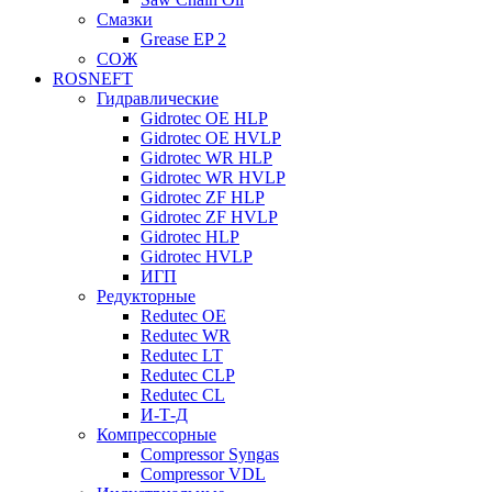
Смазки
Grease EP 2
СОЖ
ROSNEFT
Гидравлические
Gidrotec OE HLP
Gidrotec OE HVLP
Gidrotec WR HLP
Gidrotec WR HVLP
Gidrotec ZF HLP
Gidrotec ZF HVLP
Gidrotec HLP
Gidrotec HVLP
ИГП
Редукторные
Redutec OE
Redutec WR
Redutec LT
Redutec CLP
Redutec CL
И-Т-Д
Компрессорные
Compressor Syngas
Compressor VDL