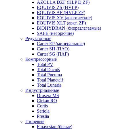
AZOLLA DZF (HLP D ZF)
EQUIVIS ZS (HVLP)
EQUIVIS AF (HVLP ZF)
EQUIVIS XV (арктические)
EQUIVIS XLT (аркт. ZF)
BIOHYDRAN (биоразлагаемые)
SAFE (негорючие)
Редукторные
Carter EP (минеральные)
Carter SH (ПАО)
Carter SG (ПАГ)
Компрессорные
Total PV
Total Dacnis
Total Pneuma
Total Planetelf
Total Lunaria
Индустриальные
Drosera MS
Cirkan RO
Cortis
Seriola
Preslia
Пищевые
Finavestan (белые)