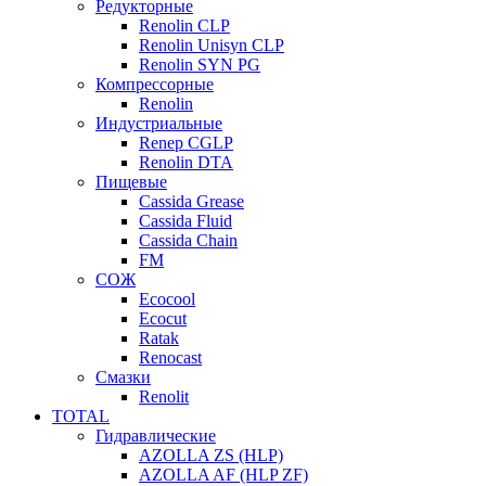
Редукторные
Renolin CLP
Renolin Unisyn CLP
Renolin SYN PG
Компрессорные
Renolin
Индустриальные
Renep CGLP
Renolin DTA
Пищевые
Cassida Grease
Cassida Fluid
Cassida Chain
FM
СОЖ
Ecocool
Ecocut
Ratak
Renocast
Смазки
Renolit
TOTAL
Гидравлические
AZOLLA ZS (HLP)
AZOLLA AF (HLP ZF)