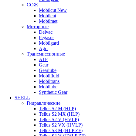
СОЖ
Mobilcut New
Mobilcut
Mobilmet
Моторные
Delvac
Pegasus
Mobilgard
Agri
Трансмиссионные
ATF
Gear
Gearlube
Mobilfluid
Mobiltrans
Mobilube
Synthetic Gear
SHELL
Гидравлические
Tellus S2 M (HLP)
Tellus S2 MХ (HLP)
Tellus S2 V (HVLP)
Tellus S2 VX (HVLP)
Tellus S3 M (HLP ZF)
Tellus S3 V (HVLP ZF)