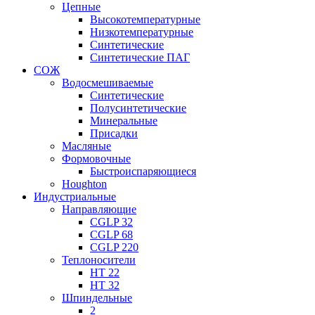
Цепные
Высокотемпературные
Низкотемпературные
Синтетические
Синтетические ПАГ
СОЖ
Водосмешиваемые
Синтетические
Полусинтетические
Минеральные
Присадки
Масляные
Формовочные
Быстроиспаряющиеся
Houghton
Индустриальные
Направляющие
CGLP 32
CGLP 68
CGLP 220
Теплоносители
HT 22
HT 32
Шпиндельные
2