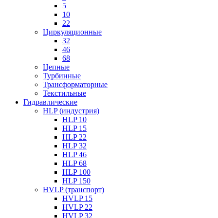
5
10
22
Циркуляционные
32
46
68
Цепные
Турбинные
Трансформаторные
Текстильные
Гидравлические
HLP (индустрия)
HLP 10
HLP 15
HLP 22
HLP 32
HLP 46
HLP 68
HLP 100
HLP 150
HVLP (транспорт)
HVLP 15
HVLP 22
HVLP 32