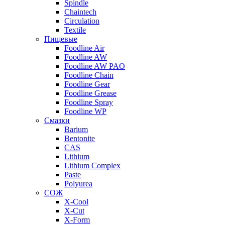
Spindle
Chaintech
Circulation
Textile
Пищевые
Foodline Air
Foodline AW
Foodline AW PAO
Foodline Chain
Foodline Gear
Foodline Grease
Foodline Spray
Foodline WP
Смазки
Barium
Bentonite
CAS
Lithium
Lithium Complex
Paste
Polyurea
СОЖ
X-Cool
X-Cut
X-Form