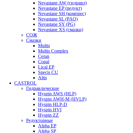
Nevastane AW (гидравл)
Nevastane EP (редукт)
Nevastane SH (компрес)
Nevastane SL (PAO)
Nevastane SY (PG)
Nevastane XS (смазки)
СОЖ
Смазки
Multis
Multis Complex
Ceran
Copal
Lical EP
Specis CU
Altis
CASTROL
Гидравлические
Hyspin AWS (HLP)
Hyspin AWH-M (HVLP)
Hyspin HLP-D
Hyspin HVI
Hyspin ZZ
Редукторные
Alpha EP
Alpha SP