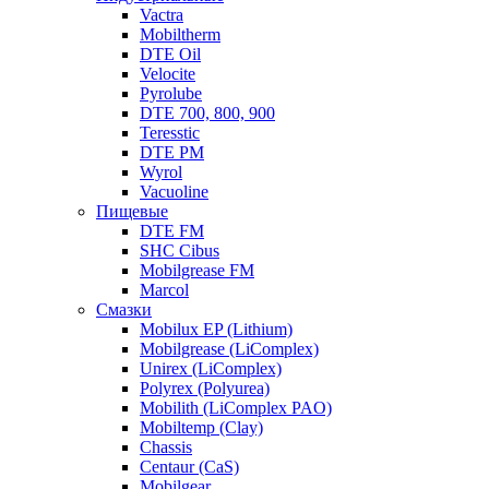
Vactra
Mobiltherm
DTE Oil
Velocite
Pyrolube
DTE 700, 800, 900
Teresstic
DTE PM
Wyrol
Vacuoline
Пищевые
DTE FM
SHC Cibus
Mobilgrease FM
Marcol
Смазки
Mobilux EP (Lithium)
Mobilgrease (LiComplex)
Unirex (LiComplex)
Polyrex (Polyurea)
Mobilith (LiComplex PAO)
Mobiltemp (Clay)
Chassis
Centaur (CaS)
Mobilgear