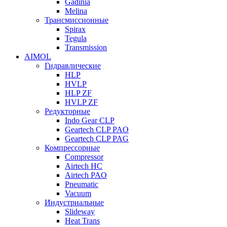
Gadinia
Melina
Трансмиссионные
Spirax
Tegula
Transmission
AIMOL
Гидравлические
HLP
HVLP
HLP ZF
HVLP ZF
Редукторные
Indo Gear CLP
Geartech CLP PAO
Geartech CLP PAG
Компрессорные
Compressor
Airtech HC
Airtech PAO
Pneumatic
Vacuum
Индустриальные
Slideway
Heat Trans