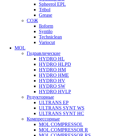
Spheerol EPL
Tribol
Grease
СОЖ
Iloform
Syntilo
Techniclean
Variocut
MOL
Гидравлические
HYDRO HL
HYDRO HLPD
HYDRO HM
HYDRO HME
HYDRO HV
HYDRO SW
HYDRO HVLP
Редукторные
ULTRANS EP
ULTRANS SYNT WS
ULTRANS SYNT HC
Компрессорные
MOL COMPRESSOL
MOL COMPRESSOR R
MOL COMPRESSOR RS