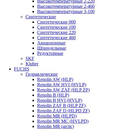
Высокотемпературные 2-220
Высокотемпературные 2-460
Высокотемпературные 3-100
Синтетические
Синтетические 000
Синтетические 100
Синтетические 220
Синтетические 460
Авиационные
Шпиндельные
Редукторные
SKF
Kluber
FUCHS
Гидравлические
Renolin AW (HLP)
Renolin AW HVI (HVLP)
Renolin AW ZAF (HLP ZP)
Renolin B (HLP)
Renolin B HVI (HVLP)
Renolin ZAF B (HLP ZF)
Renolin ZAF D (HLPD ZF)
Renolin MR (HLPD)
Renolin MR MC (HVLPD)
Renolin MR (arctic)