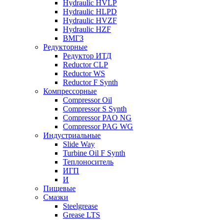
Hydraulic HVLP
Hydraulic HLPD
Hydraulic HVZF
Hydraulic HZF
ВМГЗ
Редукторные
Редуктор ИТД
Reductor CLP
Reductor WS
Reductor F Synth
Компрессорные
Compressor Oil
Compressor S Synth
Compressor PAO NG
Compressor PAG WG
Индустриальные
Slide Way
Turbine Oil F Synth
Теплоноситель
ИГП
И
Пищевые
Смазки
Steelgrease
Grease LTS