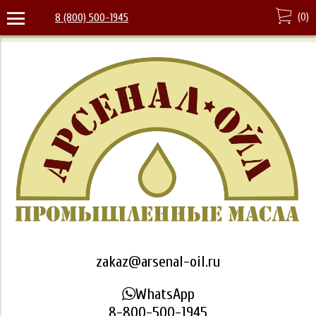
(
0
)
8 (800) 500-1945
zakaz@arsenal-oil.ru
WhatsApp
8-800-500-1945