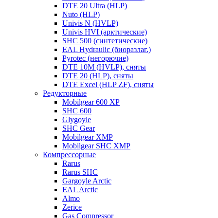
DTE 20 Ultra (HLP)
Nuto (HLP)
Univis N (HVLP)
Univis HVI (арктические)
SHC 500 (синтетические)
EAL Hydraulic (биоразлаг.)
Pyrotec (негорючие)
DTE 10M (HVLP), сняты
DTE 20 (HLP), сняты
DTE Excel (HLP ZF), сняты
Редукторные
Mobilgear 600 XP
SHC 600
Glygoyle
SHC Gear
Mobilgear XMP
Mobilgear SHC XMP
Компрессорные
Rarus
Rarus SHC
Gargoyle Arctic
EAL Arctic
Almo
Zerice
Gas Compressor