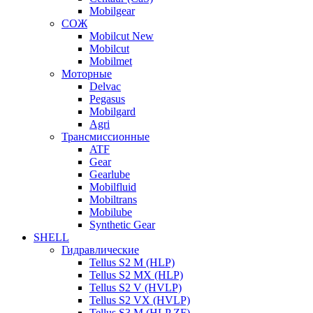
Mobilgear
СОЖ
Mobilcut New
Mobilcut
Mobilmet
Моторные
Delvac
Pegasus
Mobilgard
Agri
Трансмиссионные
ATF
Gear
Gearlube
Mobilfluid
Mobiltrans
Mobilube
Synthetic Gear
SHELL
Гидравлические
Tellus S2 M (HLP)
Tellus S2 MХ (HLP)
Tellus S2 V (HVLP)
Tellus S2 VX (HVLP)
Tellus S3 M (HLP ZF)