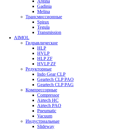
Argina
Gadinia
Melina
Трансмиссионные
Spirax
Tegula
Transmission
AIMOL
Гидравлические
HLP
HVLP
HLP ZF
HVLP ZF
Редукторные
Indo Gear CLP
Geartech CLP PAO
Geartech CLP PAG
Компрессорные
Compressor
Airtech HC
Airtech PAO
Pneumatic
Vacuum
Индустриальные
Slideway