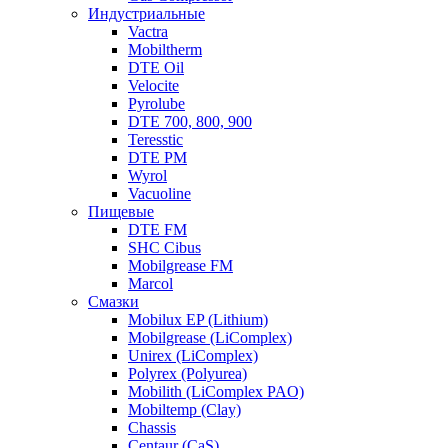
Индустриальные
Vactra
Mobiltherm
DTE Oil
Velocite
Pyrolube
DTE 700, 800, 900
Teresstic
DTE PM
Wyrol
Vacuoline
Пищевые
DTE FM
SHC Cibus
Mobilgrease FM
Marcol
Смазки
Mobilux EP (Lithium)
Mobilgrease (LiComplex)
Unirex (LiComplex)
Polyrex (Polyurea)
Mobilith (LiComplex PAO)
Mobiltemp (Clay)
Chassis
Centaur (CaS)