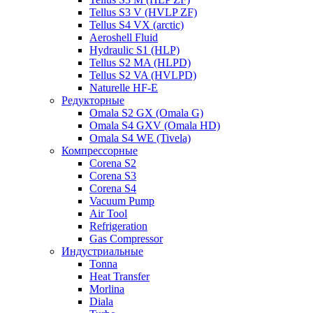
Tellus S3 V (HVLP ZF)
Tellus S4 VX (arctic)
Aeroshell Fluid
Hydraulic S1 (HLP)
Tellus S2 MA (HLPD)
Tellus S2 VA (HVLPD)
Naturelle HF-E
Редукторные
Omala S2 GX (Omala G)
Omala S4 GXV (Omala HD)
Omala S4 WE (Tivela)
Компрессорные
Corena S2
Corena S3
Corena S4
Vacuum Pump
Air Tool
Refrigeration
Gas Compressor
Индустриальные
Tonna
Heat Transfer
Morlina
Diala