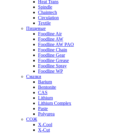
Heat Trans
Spindle
Chaintech
Circulation
Textile
Пищевые
Foodline Air
Foodline AW
Foodline AW PAO
Foodline Chain
Foodline Gear
Foodline Grease
Foodline Spray
Foodline WP
Смазки
Barium
Bentonite
CAS
Lithium
Lithium Complex
Paste
Polyurea
СОЖ
X-Cool
X-Cut