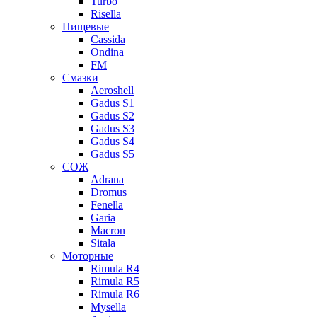
Turbo
Risella
Пищевые
Cassida
Ondina
FM
Смазки
Aeroshell
Gadus S1
Gadus S2
Gadus S3
Gadus S4
Gadus S5
СОЖ
Adrana
Dromus
Fenella
Garia
Macron
Sitala
Моторные
Rimula R4
Rimula R5
Rimula R6
Mysella