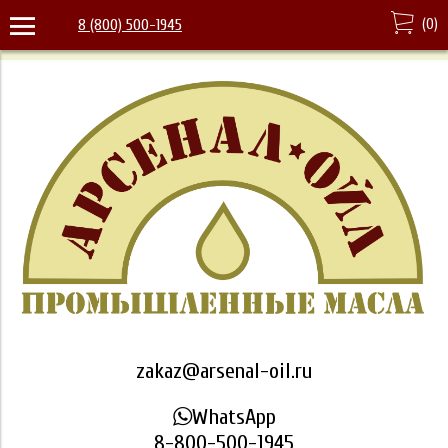
(
0
)
8 (800) 500-1945
zakaz@arsenal-oil.ru
WhatsApp
8-800-500-1945