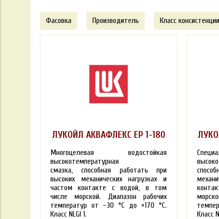
Фасовка
Производитель
Класс консистенции
ЛУКОЙЛ АКВАФЛЕКС ЕР 1-180
ЛУКО
Многоцелевая водостойкая
Cпец
высокотемпературная
высок
смазка, способная работать при
спосо
высоких механических нагрузках и
механ
частом контакте с водой, в том
конта
числе морской. Диапазон рабочих
морс
температур от –30 °С до +170 °С.
темпер
Класс NLGI 1.
Класс N