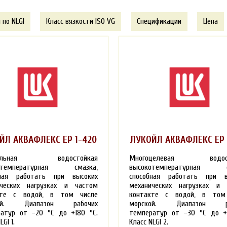
 по NLGI
Класс вязкости ISO VG
Спецификации
Цена
ЙЛ АКВАФЛЕКС ЕР 1-420
ЛУКОЙЛ АКВАФЛЕКС ЕР 
иальная водостойкая
Многоцелевая водост
отемпературная смазка,
высокотемпературная с
бная работать при высоких
способная работать при в
ических нагрузках и частом
механических нагрузках и 
кте с водой, в том числе
контакте с водой, в том
кой. Диапазон рабочих
морской. Диапазон ра
атур от –20 °С до +180 °С.
температур от –30 °С до +
LGI 1.
Класс NLGI 2.