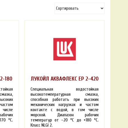
2-180
ЛУКОЙЛ АКВАФЛЕКС ЕР 2-420
ойкая
Специальная
водостойкая
мазка,
высокотемпературная смазка,
ысоких
способная работать при высоких
частом
механических нагрузках и частом
 числе
контакте с водой, в том числе
бочих
морской. Диапазон рабочих
170 °С.
температур от –20 °С до +180 °С.
Класс NLGI 2.