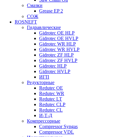
Смазки
Grease EP 2
СОЖ
ROSNEFT
Гидравлические
Gidrotec OE HLP
Gidrotec OE HVLP
Gidrotec WR HLP
Gidrotec WR HVLP
Gidrotec ZF HLP
Gidrotec ZF HVLP
Gidrotec HLP
Gidrotec HVLP
ИГП
Редукторные
Redutec OE
Redutec WR
Redutec LT
Redutec CLP
Redutec CL
И-Т-Д
Компрессорные
Compressor Syngas
Compressor VDL