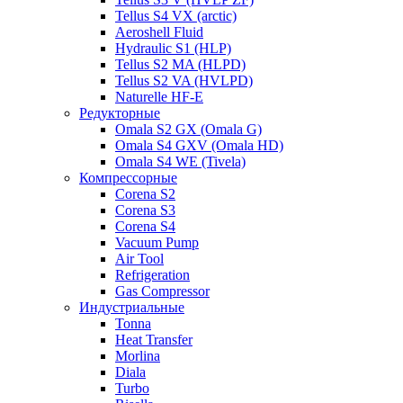
Tellus S4 VX (arctic)
Aeroshell Fluid
Hydraulic S1 (HLP)
Tellus S2 MA (HLPD)
Tellus S2 VA (HVLPD)
Naturelle HF-E
Редукторные
Omala S2 GX (Omala G)
Omala S4 GXV (Omala HD)
Omala S4 WE (Tivela)
Компрессорные
Corena S2
Corena S3
Corena S4
Vacuum Pump
Air Tool
Refrigeration
Gas Compressor
Индустриальные
Tonna
Heat Transfer
Morlina
Diala
Turbo