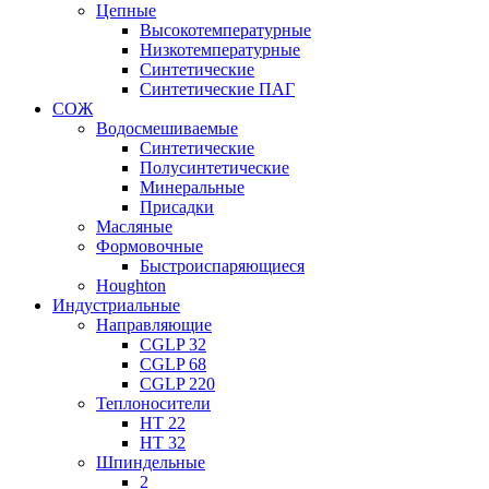
Цепные
Высокотемпературные
Низкотемпературные
Синтетические
Синтетические ПАГ
СОЖ
Водосмешиваемые
Синтетические
Полусинтетические
Минеральные
Присадки
Масляные
Формовочные
Быстроиспаряющиеся
Houghton
Индустриальные
Направляющие
CGLP 32
CGLP 68
CGLP 220
Теплоносители
HT 22
HT 32
Шпиндельные
2