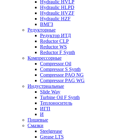
Hydraulic HVLP
Hydraulic HLPD
Hydraulic HVZF
Hydraulic HZF
ВМГЗ
Редукторные
Редуктор ИТД
Reductor CLP
Reductor WS
Reductor F Synth
Компрессорные
Compressor Oil
Compressor S Synth
Compressor PAO NG
Compressor PAG WG
Индустриальные
Slide Way
Turbine Oil F Synth
Теплоноситель
ИГП
И
Пищевые
Смазки
Steelgrease
Grease LTS