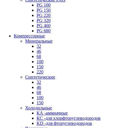
PG 100
PG 150
PG 220
PG 320
PG 460
PG 680
Компрессорные
Минеральные
32
46
68
100
150
220
Синтетические
32
46
68
100
150
Холодильные
КА -аммиачные
КС -для хлорфторуглеводородов
KD -для фторуглеводородов