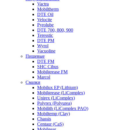
Vactra
Mobiltherm
DTE Oil
Velocite
Pyrolube
DTE 700, 800, 900
Teresstic
DTE PM
Wyrol
Vacuoline
Пищевые
DTE FM
SHC Cibus
Mobilgrease FM
Marcol
Смазки
Mobilux EP (Lithium)
Mobilgrease (LiComplex)
Unirex (LiComplex)
Polyrex (Polyurea)
Mobilith (LiComplex PAO)
Mobiltemp (Clay)
Chassis
Centaur (CaS)
Mobilgear