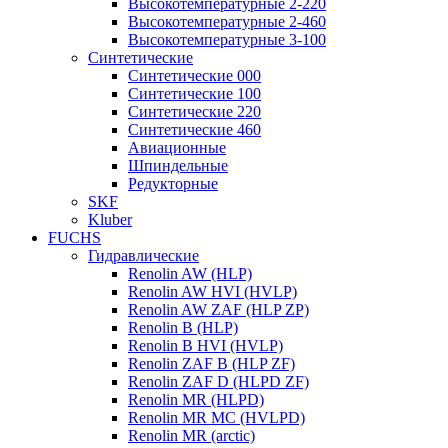
Высокотемпературные 2-220
Высокотемпературные 2-460
Высокотемпературные 3-100
Синтетические
Синтетические 000
Синтетические 100
Синтетические 220
Синтетические 460
Авиационные
Шпиндельные
Редукторные
SKF
Kluber
FUCHS
Гидравлические
Renolin AW (HLP)
Renolin AW HVI (HVLP)
Renolin AW ZAF (HLP ZP)
Renolin B (HLP)
Renolin B HVI (HVLP)
Renolin ZAF B (HLP ZF)
Renolin ZAF D (HLPD ZF)
Renolin MR (HLPD)
Renolin MR MC (HVLPD)
Renolin MR (arctic)