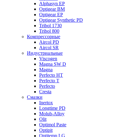
Alphasyn EP
Optigear BM
Optigear EP
Optigear Synthetic PD
Tribol 1730
Tribol 800
Компрессорные
Aircol PD
Aircol SR
Индустриальные
Viscogen
Magna SW D
Magna
Perfecto HT
Perfecto T
Perfecto
Cresta
Смазки
Inertox
Longtime PD
Molub-Alloy
Olit
Optimol Paste
Optipit
Optitemp LG