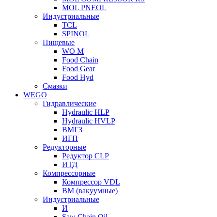
MOL PNEOL
Индустриальные
TCL
SPINOL
Пищевые
WO M
Food Chain
Food Gear
Food Hyd
Смазки
WEGO
Гидравлические
Hydraulic HLP
Hydraulic HVLP
ВМГЗ
ИГП
Редукторные
Редуктор CLP
ИТД
Компрессорные
Компрессор VDL
ВМ (вакуумные)
Индустриальные
И
Saw Chain Oil