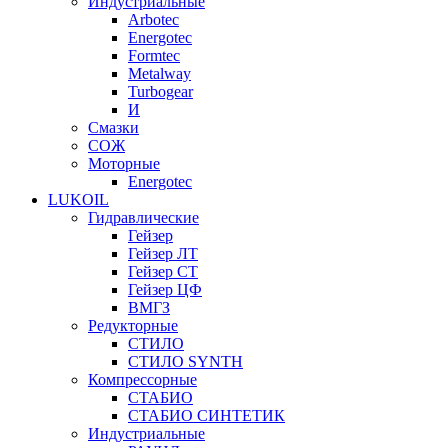
Индустриальные
Arbotec
Energotec
Formtec
Metalway
Turbogear
И
Смазки
СОЖ
Моторные
Energotec
LUKOIL
Гидравлические
Гейзер
Гейзер ЛТ
Гейзер СТ
Гейзер ЦФ
ВМГЗ
Редукторные
СТИЛО
СТИЛО SYNTH
Компрессорные
СТАБИО
СТАБИО СИНТЕТИК
Индустриальные