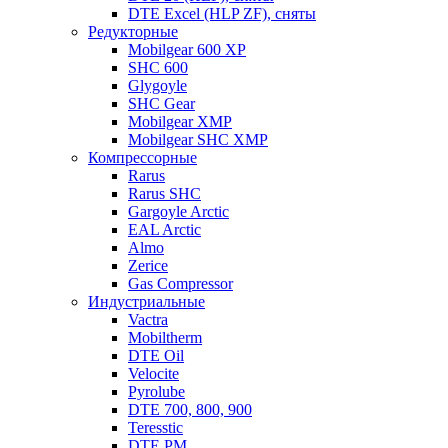
DTE Excel (HLP ZF), сняты
Редукторные
Mobilgear 600 XP
SHC 600
Glygoyle
SHC Gear
Mobilgear XMP
Mobilgear SHC XMP
Компрессорные
Rarus
Rarus SHC
Gargoyle Arctic
EAL Arctic
Almo
Zerice
Gas Compressor
Индустриальные
Vactra
Mobiltherm
DTE Oil
Velocite
Pyrolube
DTE 700, 800, 900
Teresstic
DTE PM