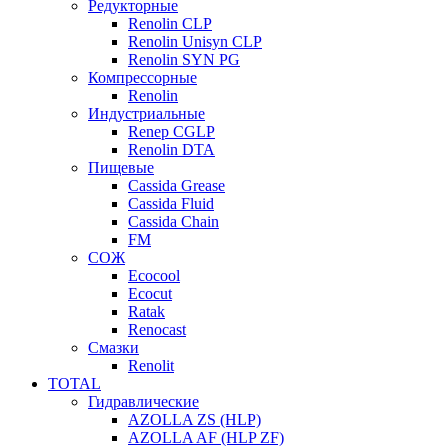
Редукторные
Renolin CLP
Renolin Unisyn CLP
Renolin SYN PG
Компрессорные
Renolin
Индустриальные
Renep CGLP
Renolin DTA
Пищевые
Cassida Grease
Cassida Fluid
Cassida Chain
FM
СОЖ
Ecocool
Ecocut
Ratak
Renocast
Смазки
Renolit
TOTAL
Гидравлические
AZOLLA ZS (HLP)
AZOLLA AF (HLP ZF)