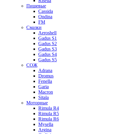
Risella
Пищевые
Cassida
Ondina
FM
Смазки
Aeroshell
Gadus S1
Gadus S2
Gadus S3
Gadus S4
Gadus S5
СОЖ
Adrana
Dromus
Fenella
Garia
Macron
Sitala
Моторные
Rimula R4
Rimula R5
Rimula R6
Mysella
Argina