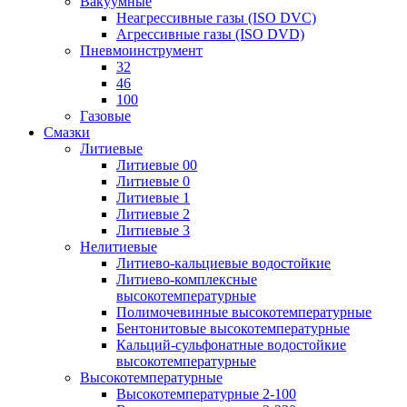
Вакуумные
Неагрессивные газы (ISO DVC)
Агрессивные газы (ISO DVD)
Пневмоинструмент
32
46
100
Газовые
Смазки
Литиевые
Литиевые 00
Литиевые 0
Литиевые 1
Литиевые 2
Литиевые 3
Нелитиевые
Литиево-кальциевые водостойкие
Литиево-комплексные
высокотемпературные
Полимочевинные высокотемпературные
Бентонитовые высокотемпературные
Кальций-сульфонатные водостойкие
высокотемпературные
Высокотемпературные
Высокотемпературные 2-100