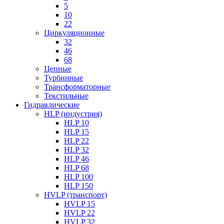
5
10
22
Циркуляционные
32
46
68
Цепные
Турбинные
Трансформаторные
Текстильные
Гидравлические
HLP (индустрия)
HLP 10
HLP 15
HLP 22
HLP 32
HLP 46
HLP 68
HLP 100
HLP 150
HVLP (транспорт)
HVLP 15
HVLP 22
HVLP 32