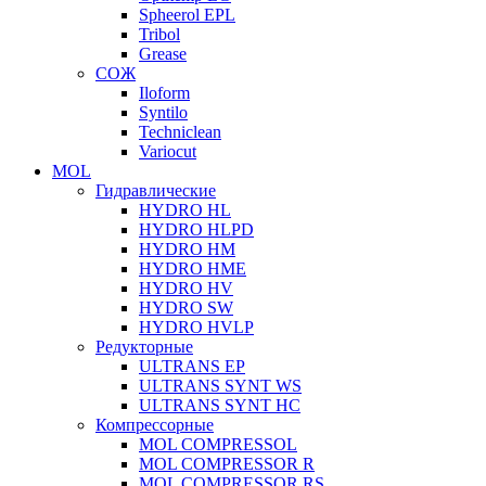
Spheerol EPL
Tribol
Grease
СОЖ
Iloform
Syntilo
Techniclean
Variocut
MOL
Гидравлические
HYDRO HL
HYDRO HLPD
HYDRO HM
HYDRO HME
HYDRO HV
HYDRO SW
HYDRO HVLP
Редукторные
ULTRANS EP
ULTRANS SYNT WS
ULTRANS SYNT HC
Компрессорные
MOL COMPRESSOL
MOL COMPRESSOR R
MOL COMPRESSOR RS