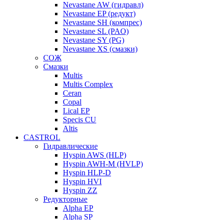
Nevastane AW (гидравл)
Nevastane EP (редукт)
Nevastane SH (компрес)
Nevastane SL (PAO)
Nevastane SY (PG)
Nevastane XS (смазки)
СОЖ
Смазки
Multis
Multis Complex
Ceran
Copal
Lical EP
Specis CU
Altis
CASTROL
Гидравлические
Hyspin AWS (HLP)
Hyspin AWH-M (HVLP)
Hyspin HLP-D
Hyspin HVI
Hyspin ZZ
Редукторные
Alpha EP
Alpha SP