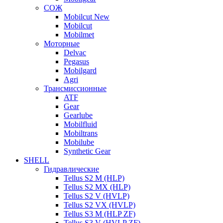
СОЖ
Mobilcut New
Mobilcut
Mobilmet
Моторные
Delvac
Pegasus
Mobilgard
Agri
Трансмиссионные
ATF
Gear
Gearlube
Mobilfluid
Mobiltrans
Mobilube
Synthetic Gear
SHELL
Гидравлические
Tellus S2 M (HLP)
Tellus S2 MХ (HLP)
Tellus S2 V (HVLP)
Tellus S2 VX (HVLP)
Tellus S3 M (HLP ZF)
Tellus S3 V (HVLP ZF)