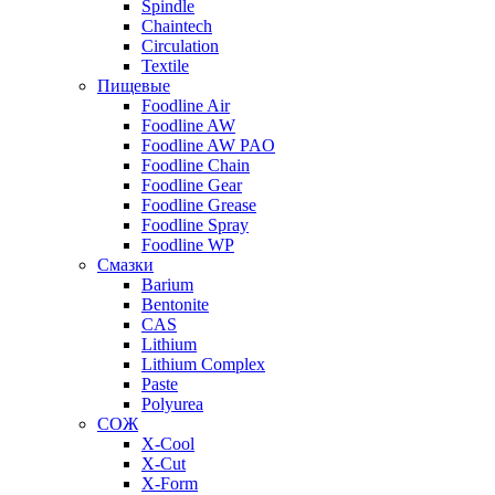
Spindle
Chaintech
Circulation
Textile
Пищевые
Foodline Air
Foodline AW
Foodline AW PAO
Foodline Chain
Foodline Gear
Foodline Grease
Foodline Spray
Foodline WP
Смазки
Barium
Bentonite
CAS
Lithium
Lithium Complex
Paste
Polyurea
СОЖ
X-Cool
X-Cut
X-Form