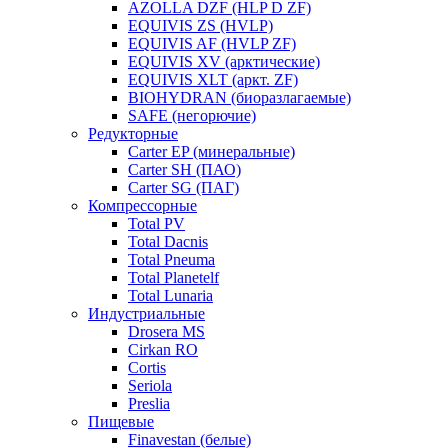
AZOLLA DZF (HLP D ZF)
EQUIVIS ZS (HVLP)
EQUIVIS AF (HVLP ZF)
EQUIVIS XV (арктические)
EQUIVIS XLT (аркт. ZF)
BIOHYDRAN (биоразлагаемые)
SAFE (негорючие)
Редукторные
Carter EP (минеральные)
Carter SH (ПАО)
Carter SG (ПАГ)
Компрессорные
Total PV
Total Dacnis
Total Pneuma
Total Planetelf
Total Lunaria
Индустриальные
Drosera MS
Cirkan RO
Cortis
Seriola
Preslia
Пищевые
Finavestan (белые)