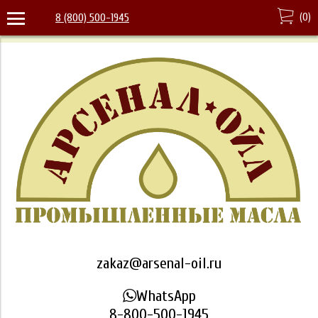
(
0
)
8 (800) 500-1945
zakaz@arsenal-oil.ru
WhatsApp
8-800-500-1945