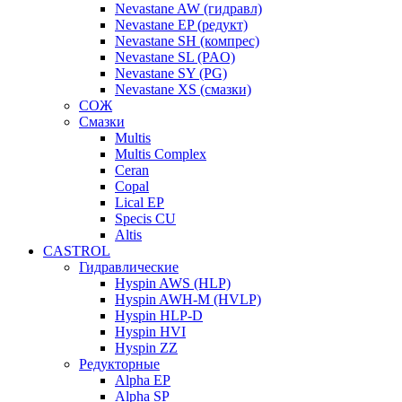
Nevastane AW (гидравл)
Nevastane EP (редукт)
Nevastane SH (компрес)
Nevastane SL (PAO)
Nevastane SY (PG)
Nevastane XS (смазки)
СОЖ
Смазки
Multis
Multis Complex
Ceran
Copal
Lical EP
Specis CU
Altis
CASTROL
Гидравлические
Hyspin AWS (HLP)
Hyspin AWH-M (HVLP)
Hyspin HLP-D
Hyspin HVI
Hyspin ZZ
Редукторные
Alpha EP
Alpha SP