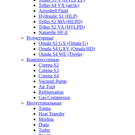
Tellus S4 VX (arctic)
Aeroshell Fluid
Hydraulic S1 (HLP)
Tellus S2 MA (HLPD)
Tellus S2 VA (HVLPD)
Naturelle HF-E
Редукторные
Omala S2 GX (Omala G)
Omala S4 GXV (Omala HD)
Omala S4 WE (Tivela)
Компрессорные
Corena S2
Corena S3
Corena S4
Vacuum Pump
Air Tool
Refrigeration
Gas Compressor
Индустриальные
Tonna
Heat Transfer
Morlina
Diala
Turbo