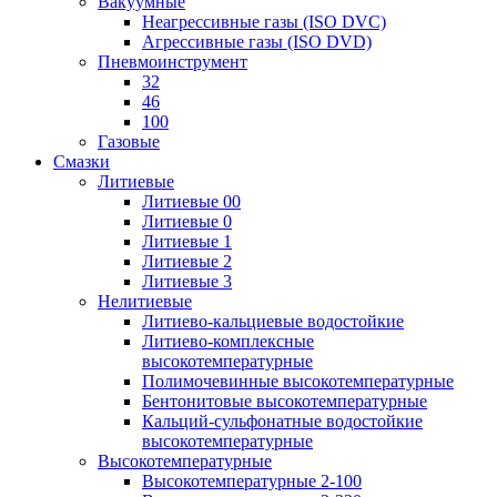
Вакуумные
Неагрессивные газы (ISO DVC)
Агрессивные газы (ISO DVD)
Пневмоинструмент
32
46
100
Газовые
Смазки
Литиевые
Литиевые 00
Литиевые 0
Литиевые 1
Литиевые 2
Литиевые 3
Нелитиевые
Литиево-кальциевые водостойкие
Литиево-комплексные
высокотемпературные
Полимочевинные высокотемпературные
Бентонитовые высокотемпературные
Кальций-сульфонатные водостойкие
высокотемпературные
Высокотемпературные
Высокотемпературные 2-100