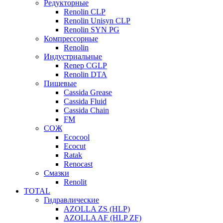
Редукторные
Renolin CLP
Renolin Unisyn CLP
Renolin SYN PG
Компрессорные
Renolin
Индустриальные
Renep CGLP
Renolin DTA
Пищевые
Cassida Grease
Cassida Fluid
Cassida Chain
FM
СОЖ
Ecocool
Ecocut
Ratak
Renocast
Смазки
Renolit
TOTAL
Гидравлические
AZOLLA ZS (HLP)
AZOLLA AF (HLP ZF)