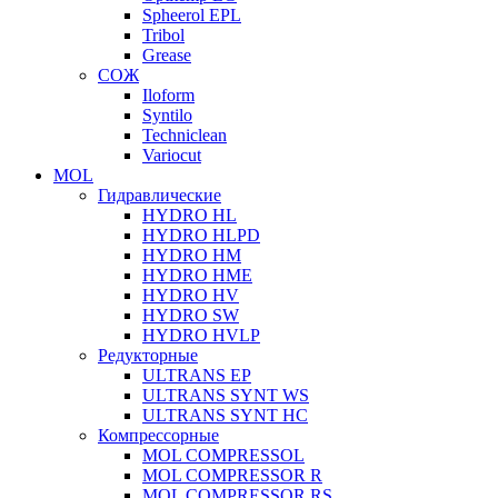
Spheerol EPL
Tribol
Grease
СОЖ
Iloform
Syntilo
Techniclean
Variocut
MOL
Гидравлические
HYDRO HL
HYDRO HLPD
HYDRO HM
HYDRO HME
HYDRO HV
HYDRO SW
HYDRO HVLP
Редукторные
ULTRANS EP
ULTRANS SYNT WS
ULTRANS SYNT HC
Компрессорные
MOL COMPRESSOL
MOL COMPRESSOR R
MOL COMPRESSOR RS