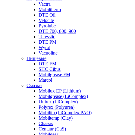
Vactra
Mobiltherm
DTE Oil
Velocite
Pyrolube
DTE 700, 800, 900
Teresstic
DTE PM
Wyrol
Vacuoline
Пищевые
DTE FM
SHC Cibus
Mobilgrease FM
Marcol
Смазки
Mobilux EP (Lithium)
Mobilgrease (LiComplex)
Unirex (LiComplex)
Polyrex (Polyurea)
Mobilith (LiComplex PAO)
Mobiltemp (Clay)
Chassis
Centaur (CaS)
Mobilgear