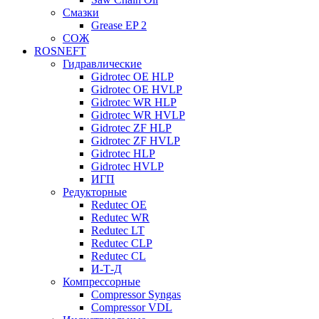
Смазки
Grease EP 2
СОЖ
ROSNEFT
Гидравлические
Gidrotec OE HLP
Gidrotec OE HVLP
Gidrotec WR HLP
Gidrotec WR HVLP
Gidrotec ZF HLP
Gidrotec ZF HVLP
Gidrotec HLP
Gidrotec HVLP
ИГП
Редукторные
Redutec OE
Redutec WR
Redutec LT
Redutec CLP
Redutec CL
И-Т-Д
Компрессорные
Compressor Syngas
Compressor VDL