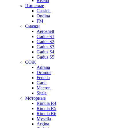
Risella
Пищевые
Cassida
Ondina
FM
Смазки
Aeroshell
Gadus S1
Gadus S2
Gadus S3
Gadus S4
Gadus S5
СОЖ
Adrana
Dromus
Fenella
Garia
Macron
Sitala
Моторные
Rimula R4
Rimula R5
Rimula R6
Mysella
Argina