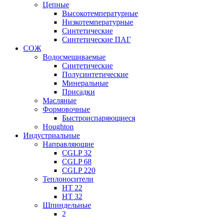
Цепные
Высокотемпературные
Низкотемпературные
Синтетические
Синтетические ПАГ
СОЖ
Водосмешиваемые
Синтетические
Полусинтетические
Минеральные
Присадки
Масляные
Формовочные
Быстроиспаряющиеся
Houghton
Индустриальные
Направляющие
CGLP 32
CGLP 68
CGLP 220
Теплоносители
HT 22
HT 32
Шпиндельные
2