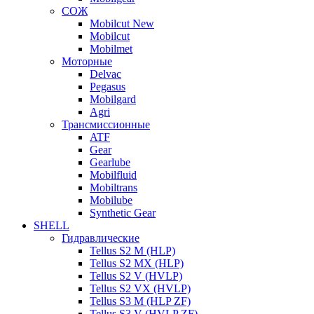
СОЖ
Mobilcut New
Mobilcut
Mobilmet
Моторные
Delvac
Pegasus
Mobilgard
Agri
Трансмиссионные
ATF
Gear
Gearlube
Mobilfluid
Mobiltrans
Mobilube
Synthetic Gear
SHELL
Гидравлические
Tellus S2 M (HLP)
Tellus S2 MХ (HLP)
Tellus S2 V (HVLP)
Tellus S2 VX (HVLP)
Tellus S3 M (HLP ZF)
Tellus S3 V (HVLP ZF)