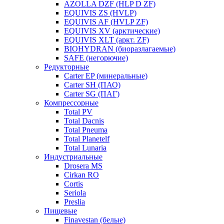
AZOLLA DZF (HLP D ZF)
EQUIVIS ZS (HVLP)
EQUIVIS AF (HVLP ZF)
EQUIVIS XV (арктические)
EQUIVIS XLT (аркт. ZF)
BIOHYDRAN (биоразлагаемые)
SAFE (негорючие)
Редукторные
Carter EP (минеральные)
Carter SH (ПАО)
Carter SG (ПАГ)
Компрессорные
Total PV
Total Dacnis
Total Pneuma
Total Planetelf
Total Lunaria
Индустриальные
Drosera MS
Cirkan RO
Cortis
Seriola
Preslia
Пищевые
Finavestan (белые)