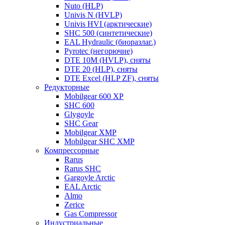
Nuto (HLP)
Univis N (HVLP)
Univis HVI (арктические)
SHC 500 (синтетические)
EAL Hydraulic (биоразлаг.)
Pyrotec (негорючие)
DTE 10M (HVLP), сняты
DTE 20 (HLP), сняты
DTE Excel (HLP ZF), сняты
Редукторные
Mobilgear 600 XP
SHC 600
Glygoyle
SHC Gear
Mobilgear XMP
Mobilgear SHC XMP
Компрессорные
Rarus
Rarus SHC
Gargoyle Arctic
EAL Arctic
Almo
Zerice
Gas Compressor
Индустриальные