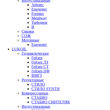
Индустриальные
Arbotec
Energotec
Formtec
Metalway
Turbogear
И
Смазки
СОЖ
Моторные
Energotec
LUKOIL
Гидравлические
Гейзер
Гейзер ЛТ
Гейзер СТ
Гейзер ЦФ
ВМГЗ
Редукторные
СТИЛО
СТИЛО SYNTH
Компрессорные
СТАБИО
СТАБИО СИНТЕТИК
Индустриальные