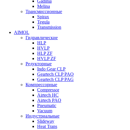
Gadinia
Melina
Трансмиссионные
Spirax
Tegula
Transmission
AIMOL
Гидравлические
HLP
HVLP
HLP ZF
HVLP ZF
Редукторные
Indo Gear CLP
Geartech CLP PAO
Geartech CLP PAG
Компрессорные
Compressor
Airtech HC
Airtech PAO
Pneumatic
Vacuum
Индустриальные
Slideway
Heat Trans