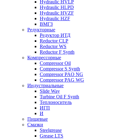
Hydraulic HVLP
Hydraulic HLPD
Hydraulic HVZF
Hydraulic HZF
ВМГЗ
Редукторные
Редуктор ИТД
Reductor CLP
Reductor WS
Reductor F Synth
Компрессорные
Compressor Oil
Compressor S Synth
Compressor PAO NG
Compressor PAG WG
Индустриальные
Slide Way
Turbine Oil F Synth
Теплоноситель
ИГП
И
Пищевые
Смазки
Steelgrease
Grease LTS