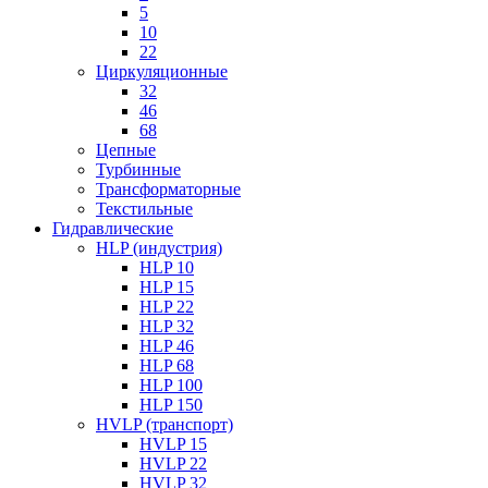
5
10
22
Циркуляционные
32
46
68
Цепные
Турбинные
Трансформаторные
Текстильные
Гидравлические
HLP (индустрия)
HLP 10
HLP 15
HLP 22
HLP 32
HLP 46
HLP 68
HLP 100
HLP 150
HVLP (транспорт)
HVLP 15
HVLP 22
HVLP 32