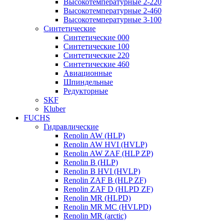
Высокотемпературные 2-220
Высокотемпературные 2-460
Высокотемпературные 3-100
Синтетические
Синтетические 000
Синтетические 100
Синтетические 220
Синтетические 460
Авиационные
Шпиндельные
Редукторные
SKF
Kluber
FUCHS
Гидравлические
Renolin AW (HLP)
Renolin AW HVI (HVLP)
Renolin AW ZAF (HLP ZP)
Renolin B (HLP)
Renolin B HVI (HVLP)
Renolin ZAF B (HLP ZF)
Renolin ZAF D (HLPD ZF)
Renolin MR (HLPD)
Renolin MR MC (HVLPD)
Renolin MR (arctic)