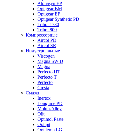
Alphasyn EP
Optigear BM
Optigear EP
Optigear Synthetic PD
Tribol 1730
Tribol 800
Компрессорные
Aircol PD
Aircol SR
Индустриальные
Viscogen
Magna SW D
Magna
Perfecto HT
Perfecto T
Perfecto
Cresta
Смазки
Inertox
Longtime PD
Molub-Alloy
Olit
Optimol Paste
Optipit
Optitemp LG