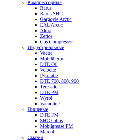
Компрессорные
Rarus
Rarus SHC
Gargoyle Arctic
EAL Arctic
Almo
Zerice
Gas Compressor
Индустриальные
Vactra
Mobiltherm
DTE Oil
Velocite
Pyrolube
DTE 700, 800, 900
Teresstic
DTE PM
Wyrol
Vacuoline
Пищевые
DTE FM
SHC Cibus
Mobilgrease FM
Marcol
Смазки