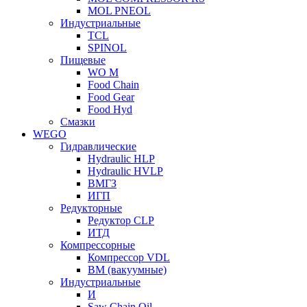
MOL PNEOL
Индустриальные
TCL
SPINOL
Пищевые
WO M
Food Chain
Food Gear
Food Hyd
Смазки
WEGO
Гидравлические
Hydraulic HLP
Hydraulic HVLP
ВМГЗ
ИГП
Редукторные
Редуктор CLP
ИТД
Компрессорные
Компрессор VDL
ВМ (вакуумные)
Индустриальные
И
Saw Chain Oil