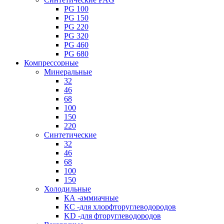
PG 100
PG 150
PG 220
PG 320
PG 460
PG 680
Компрессорные
Минеральные
32
46
68
100
150
220
Синтетические
32
46
68
100
150
Холодильные
КА -аммиачные
КС -для хлорфторуглеводородов
KD -для фторуглеводородов