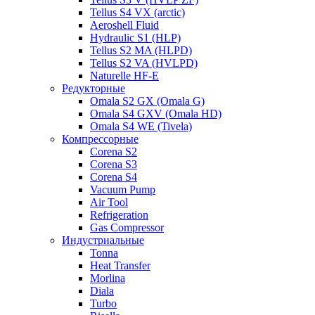
Tellus S4 VX (arctic)
Aeroshell Fluid
Hydraulic S1 (HLP)
Tellus S2 MA (HLPD)
Tellus S2 VA (HVLPD)
Naturelle HF-E
Редукторные
Omala S2 GX (Omala G)
Omala S4 GXV (Omala HD)
Omala S4 WE (Tivela)
Компрессорные
Corena S2
Corena S3
Corena S4
Vacuum Pump
Air Tool
Refrigeration
Gas Compressor
Индустриальные
Tonna
Heat Transfer
Morlina
Diala
Turbo