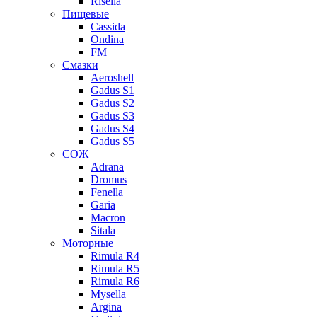
Risella
Пищевые
Cassida
Ondina
FM
Смазки
Aeroshell
Gadus S1
Gadus S2
Gadus S3
Gadus S4
Gadus S5
СОЖ
Adrana
Dromus
Fenella
Garia
Macron
Sitala
Моторные
Rimula R4
Rimula R5
Rimula R6
Mysella
Argina