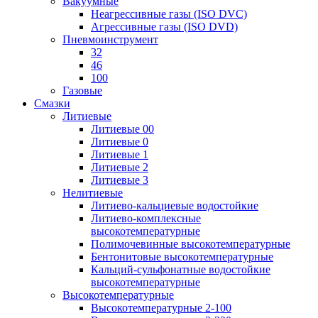
Вакуумные
Неагрессивные газы (ISO DVC)
Агрессивные газы (ISO DVD)
Пневмоинструмент
32
46
100
Газовые
Смазки
Литиевые
Литиевые 00
Литиевые 0
Литиевые 1
Литиевые 2
Литиевые 3
Нелитиевые
Литиево-кальциевые водостойкие
Литиево-комплексные
высокотемпературные
Полимочевинные высокотемпературные
Бентонитовые высокотемпературные
Кальций-сульфонатные водостойкие
высокотемпературные
Высокотемпературные
Высокотемпературные 2-100