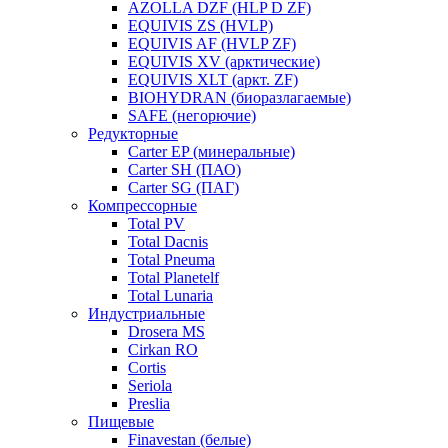
AZOLLA DZF (HLP D ZF)
EQUIVIS ZS (HVLP)
EQUIVIS AF (HVLP ZF)
EQUIVIS XV (арктические)
EQUIVIS XLT (аркт. ZF)
BIOHYDRAN (биоразлагаемые)
SAFE (негорючие)
Редукторные
Carter EP (минеральные)
Carter SH (ПАО)
Carter SG (ПАГ)
Компрессорные
Total PV
Total Dacnis
Total Pneuma
Total Planetelf
Total Lunaria
Индустриальные
Drosera MS
Cirkan RO
Cortis
Seriola
Preslia
Пищевые
Finavestan (белые)