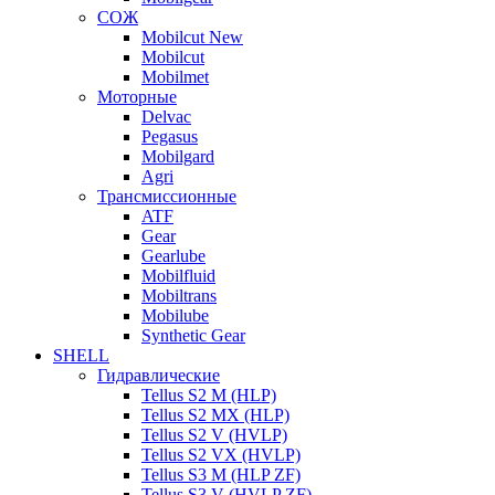
СОЖ
Mobilcut New
Mobilcut
Mobilmet
Моторные
Delvac
Pegasus
Mobilgard
Agri
Трансмиссионные
ATF
Gear
Gearlube
Mobilfluid
Mobiltrans
Mobilube
Synthetic Gear
SHELL
Гидравлические
Tellus S2 M (HLP)
Tellus S2 MХ (HLP)
Tellus S2 V (HVLP)
Tellus S2 VX (HVLP)
Tellus S3 M (HLP ZF)
Tellus S3 V (HVLP ZF)