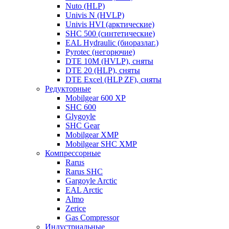
Nuto (HLP)
Univis N (HVLP)
Univis HVI (арктические)
SHC 500 (синтетические)
EAL Hydraulic (биоразлаг.)
Pyrotec (негорючие)
DTE 10M (HVLP), сняты
DTE 20 (HLP), сняты
DTE Excel (HLP ZF), сняты
Редукторные
Mobilgear 600 XP
SHC 600
Glygoyle
SHC Gear
Mobilgear XMP
Mobilgear SHC XMP
Компрессорные
Rarus
Rarus SHC
Gargoyle Arctic
EAL Arctic
Almo
Zerice
Gas Compressor
Индустриальные