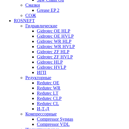
Смазки
Grease EP 2
СОЖ
ROSNEFT
Гидравлические
Gidrotec OE HLP
Gidrotec OE HVLP
Gidrotec WR HLP
Gidrotec WR HVLP
Gidrotec ZF HLP
Gidrotec ZF HVLP
Gidrotec HLP
Gidrotec HVLP
ИГП
Редукторные
Redutec OE
Redutec WR
Redutec LT
Redutec CLP
Redutec CL
И-Т-Д
Компрессорные
Compressor Syngas
Compressor VDL