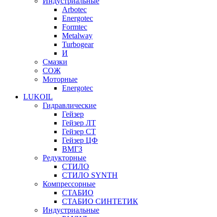
Индустриальные
Arbotec
Energotec
Formtec
Metalway
Turbogear
И
Смазки
СОЖ
Моторные
Energotec
LUKOIL
Гидравлические
Гейзер
Гейзер ЛТ
Гейзер СТ
Гейзер ЦФ
ВМГЗ
Редукторные
СТИЛО
СТИЛО SYNTH
Компрессорные
СТАБИО
СТАБИО СИНТЕТИК
Индустриальные