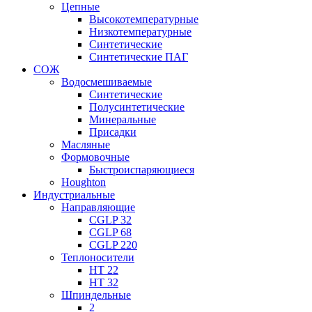
Цепные
Высокотемпературные
Низкотемпературные
Синтетические
Синтетические ПАГ
СОЖ
Водосмешиваемые
Синтетические
Полусинтетические
Минеральные
Присадки
Масляные
Формовочные
Быстроиспаряющиеся
Houghton
Индустриальные
Направляющие
CGLP 32
CGLP 68
CGLP 220
Теплоносители
HT 22
HT 32
Шпиндельные
2