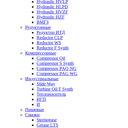
Hydraulic HVLP
Hydraulic HLPD
Hydraulic HVZF
Hydraulic HZF
ВМГЗ
Редукторные
Редуктор ИТД
Reductor CLP
Reductor WS
Reductor F Synth
Компрессорные
Compressor Oil
Compressor S Synth
Compressor PAO NG
Compressor PAG WG
Индустриальные
Slide Way
Turbine Oil F Synth
Теплоноситель
ИГП
И
Пищевые
Смазки
Steelgrease
Grease LTS