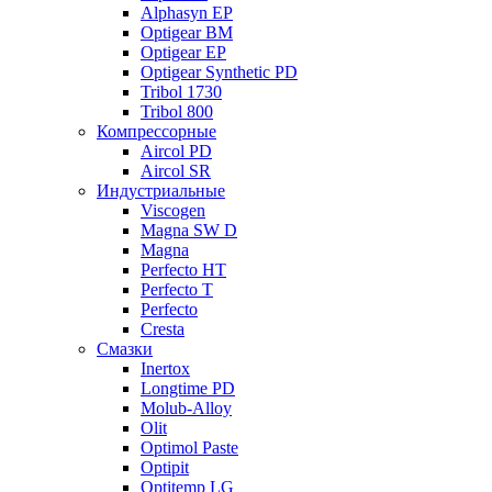
Alphasyn EP
Optigear BM
Optigear EP
Optigear Synthetic PD
Tribol 1730
Tribol 800
Компрессорные
Aircol PD
Aircol SR
Индустриальные
Viscogen
Magna SW D
Magna
Perfecto HT
Perfecto T
Perfecto
Cresta
Смазки
Inertox
Longtime PD
Molub-Alloy
Olit
Optimol Paste
Optipit
Optitemp LG