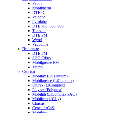
Vactra
Mobiltherm
DTE Oil
Velocite
Pyrolube
DTE 700, 800, 900
Teresstic
DTE PM
Wyrol
Vacuoline
Пищевые
DTE FM
SHC Cibus
Mobilgrease FM
Marcol
Смазки
Mobilux EP (Lithium)
Mobilgrease (LiComplex)
Unirex (LiComplex)
Polyrex (Polyurea)
Mobilith (LiComplex PAO)
Mobiltemp (Clay)
Chassis
Centaur (CaS)
Mobilgear