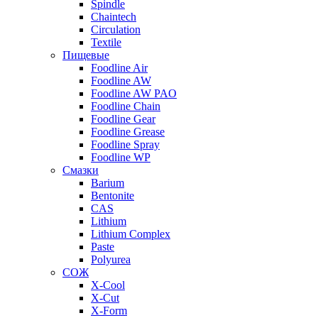
Spindle
Chaintech
Circulation
Textile
Пищевые
Foodline Air
Foodline AW
Foodline AW PAO
Foodline Chain
Foodline Gear
Foodline Grease
Foodline Spray
Foodline WP
Смазки
Barium
Bentonite
CAS
Lithium
Lithium Complex
Paste
Polyurea
СОЖ
X-Cool
X-Cut
X-Form