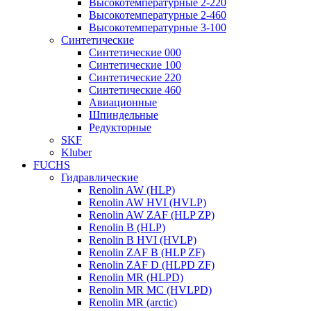
Высокотемпературные 2-220
Высокотемпературные 2-460
Высокотемпературные 3-100
Синтетические
Синтетические 000
Синтетические 100
Синтетические 220
Синтетические 460
Авиационные
Шпиндельные
Редукторные
SKF
Kluber
FUCHS
Гидравлические
Renolin AW (HLP)
Renolin AW HVI (HVLP)
Renolin AW ZAF (HLP ZP)
Renolin B (HLP)
Renolin B HVI (HVLP)
Renolin ZAF B (HLP ZF)
Renolin ZAF D (HLPD ZF)
Renolin MR (HLPD)
Renolin MR MC (HVLPD)
Renolin MR (arctic)