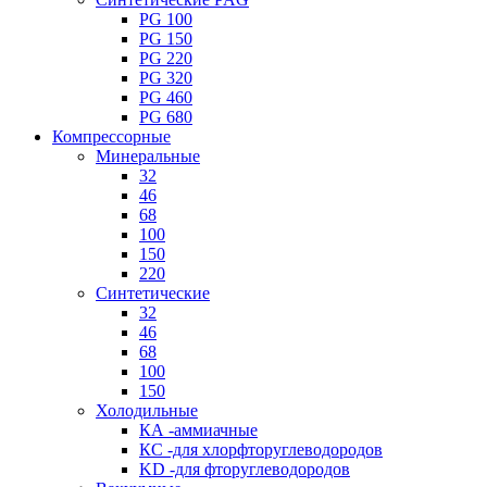
PG 100
PG 150
PG 220
PG 320
PG 460
PG 680
Компрессорные
Минеральные
32
46
68
100
150
220
Синтетические
32
46
68
100
150
Холодильные
КА -аммиачные
КС -для хлорфторуглеводородов
KD -для фторуглеводородов