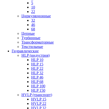
5
10
22
Циркуляционные
32
46
68
Цепные
Турбинные
Трансформаторные
Текстильные
Гидравлические
HLP (индустрия)
HLP 10
HLP 15
HLP 22
HLP 32
HLP 46
HLP 68
HLP 100
HLP 150
HVLP (транспорт)
HVLP 15
HVLP 22
HVLP 32