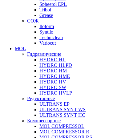
Spheerol EPL
Tribol
Grease
СОЖ
Iloform
Syntilo
Techniclean
Variocut
MOL
Гидравлические
HYDRO HL
HYDRO HLPD
HYDRO HM
HYDRO HME
HYDRO HV
HYDRO SW
HYDRO HVLP
Редукторные
ULTRANS EP
ULTRANS SYNT WS
ULTRANS SYNT HC
Компрессорные
MOL COMPRESSOL
MOL COMPRESSOR R
MOL COMPRESSOR RS