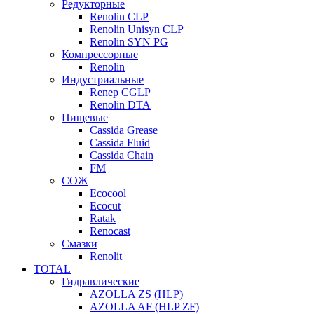
Редукторные
Renolin CLP
Renolin Unisyn CLP
Renolin SYN PG
Компрессорные
Renolin
Индустриальные
Renep CGLP
Renolin DTA
Пищевые
Cassida Grease
Cassida Fluid
Cassida Chain
FM
СОЖ
Ecocool
Ecocut
Ratak
Renocast
Смазки
Renolit
TOTAL
Гидравлические
AZOLLA ZS (HLP)
AZOLLA AF (HLP ZF)