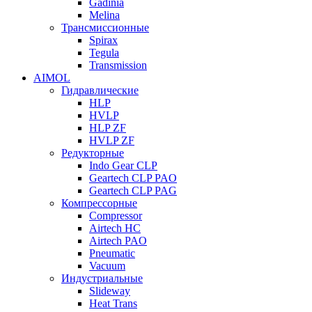
Gadinia
Melina
Трансмиссионные
Spirax
Tegula
Transmission
AIMOL
Гидравлические
HLP
HVLP
HLP ZF
HVLP ZF
Редукторные
Indo Gear CLP
Geartech CLP PAO
Geartech CLP PAG
Компрессорные
Compressor
Airtech HC
Airtech PAO
Pneumatic
Vacuum
Индустриальные
Slideway
Heat Trans