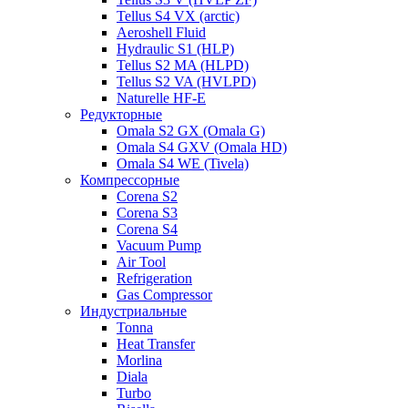
Tellus S4 VX (arctic)
Aeroshell Fluid
Hydraulic S1 (HLP)
Tellus S2 MA (HLPD)
Tellus S2 VA (HVLPD)
Naturelle HF-E
Редукторные
Omala S2 GX (Omala G)
Omala S4 GXV (Omala HD)
Omala S4 WE (Tivela)
Компрессорные
Corena S2
Corena S3
Corena S4
Vacuum Pump
Air Tool
Refrigeration
Gas Compressor
Индустриальные
Tonna
Heat Transfer
Morlina
Diala
Turbo