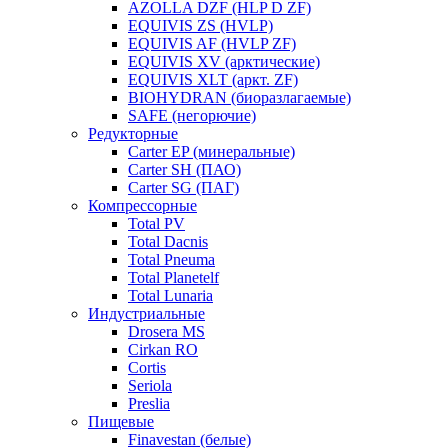
AZOLLA DZF (HLP D ZF)
EQUIVIS ZS (HVLP)
EQUIVIS AF (HVLP ZF)
EQUIVIS XV (арктические)
EQUIVIS XLT (аркт. ZF)
BIOHYDRAN (биоразлагаемые)
SAFE (негорючие)
Редукторные
Carter EP (минеральные)
Carter SH (ПАО)
Carter SG (ПАГ)
Компрессорные
Total PV
Total Dacnis
Total Pneuma
Total Planetelf
Total Lunaria
Индустриальные
Drosera MS
Cirkan RO
Cortis
Seriola
Preslia
Пищевые
Finavestan (белые)