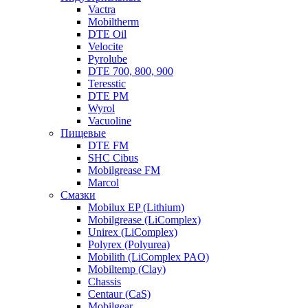
Vactra
Mobiltherm
DTE Oil
Velocite
Pyrolube
DTE 700, 800, 900
Teresstic
DTE PM
Wyrol
Vacuoline
Пищевые
DTE FM
SHC Cibus
Mobilgrease FM
Marcol
Смазки
Mobilux EP (Lithium)
Mobilgrease (LiComplex)
Unirex (LiComplex)
Polyrex (Polyurea)
Mobilith (LiComplex PAO)
Mobiltemp (Clay)
Chassis
Centaur (CaS)
Mobilgear