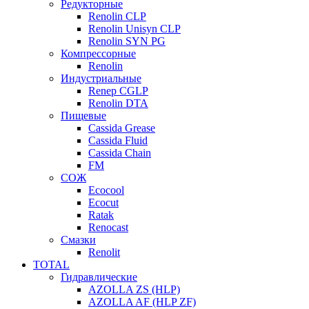
Редукторные
Renolin CLP
Renolin Unisyn CLP
Renolin SYN PG
Компрессорные
Renolin
Индустриальные
Renep CGLP
Renolin DTA
Пищевые
Cassida Grease
Cassida Fluid
Cassida Chain
FM
СОЖ
Ecocool
Ecocut
Ratak
Renocast
Смазки
Renolit
TOTAL
Гидравлические
AZOLLA ZS (HLP)
AZOLLA AF (HLP ZF)