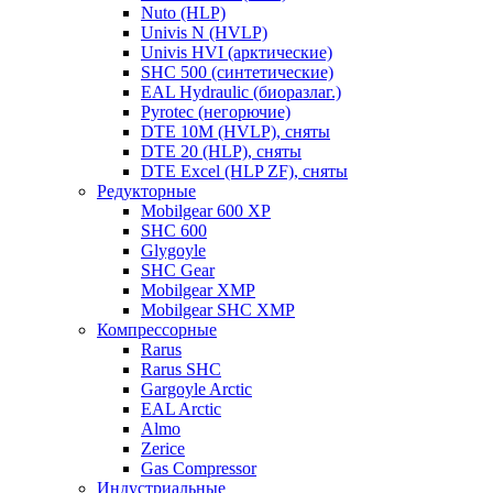
Nuto (HLP)
Univis N (HVLP)
Univis HVI (арктические)
SHC 500 (синтетические)
EAL Hydraulic (биоразлаг.)
Pyrotec (негорючие)
DTE 10M (HVLP), сняты
DTE 20 (HLP), сняты
DTE Excel (HLP ZF), сняты
Редукторные
Mobilgear 600 XP
SHC 600
Glygoyle
SHC Gear
Mobilgear XMP
Mobilgear SHC XMP
Компрессорные
Rarus
Rarus SHC
Gargoyle Arctic
EAL Arctic
Almo
Zerice
Gas Compressor
Индустриальные