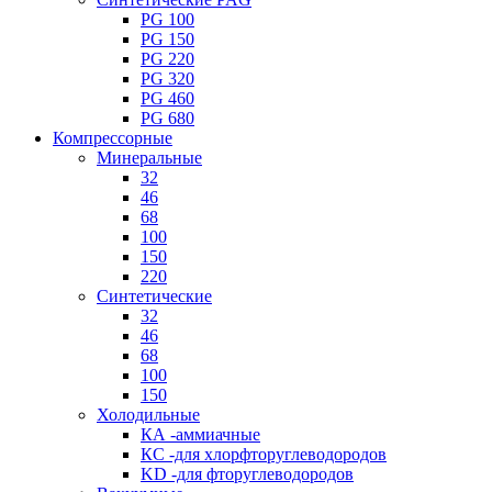
PG 100
PG 150
PG 220
PG 320
PG 460
PG 680
Компрессорные
Минеральные
32
46
68
100
150
220
Синтетические
32
46
68
100
150
Холодильные
КА -аммиачные
КС -для хлорфторуглеводородов
KD -для фторуглеводородов