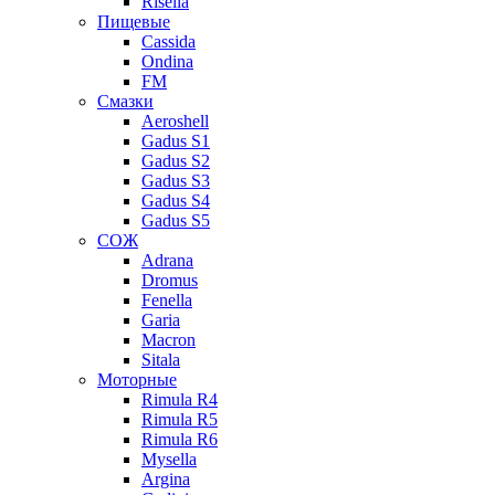
Risella
Пищевые
Cassida
Ondina
FM
Смазки
Aeroshell
Gadus S1
Gadus S2
Gadus S3
Gadus S4
Gadus S5
СОЖ
Adrana
Dromus
Fenella
Garia
Macron
Sitala
Моторные
Rimula R4
Rimula R5
Rimula R6
Mysella
Argina