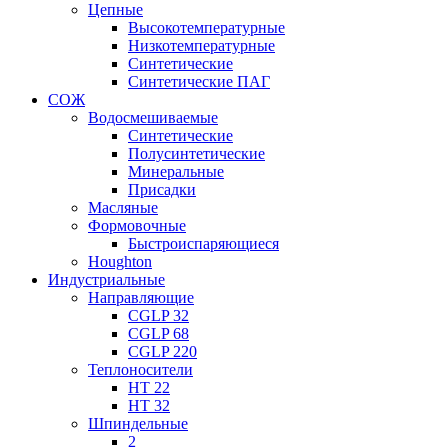
Цепные
Высокотемпературные
Низкотемпературные
Синтетические
Синтетические ПАГ
СОЖ
Водосмешиваемые
Синтетические
Полусинтетические
Минеральные
Присадки
Масляные
Формовочные
Быстроиспаряющиеся
Houghton
Индустриальные
Направляющие
CGLP 32
CGLP 68
CGLP 220
Теплоносители
HT 22
HT 32
Шпиндельные
2