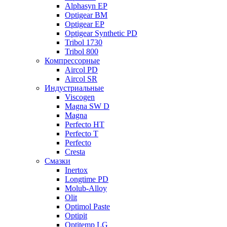
Alphasyn EP
Optigear BM
Optigear EP
Optigear Synthetic PD
Tribol 1730
Tribol 800
Компрессорные
Aircol PD
Aircol SR
Индустриальные
Viscogen
Magna SW D
Magna
Perfecto HT
Perfecto T
Perfecto
Cresta
Смазки
Inertox
Longtime PD
Molub-Alloy
Olit
Optimol Paste
Optipit
Optitemp LG