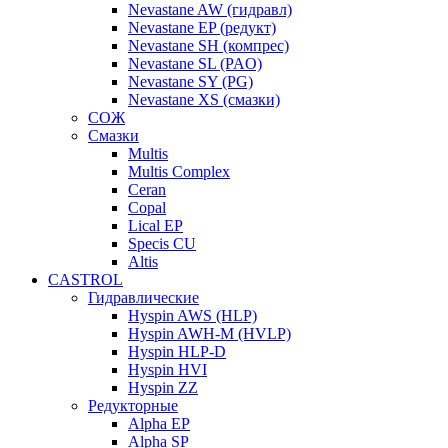
Nevastane AW (гидравл)
Nevastane EP (редукт)
Nevastane SH (компрес)
Nevastane SL (PAO)
Nevastane SY (PG)
Nevastane XS (смазки)
СОЖ
Смазки
Multis
Multis Complex
Ceran
Copal
Lical EP
Specis CU
Altis
CASTROL
Гидравлические
Hyspin AWS (HLP)
Hyspin AWH-M (HVLP)
Hyspin HLP-D
Hyspin HVI
Hyspin ZZ
Редукторные
Alpha EP
Alpha SP