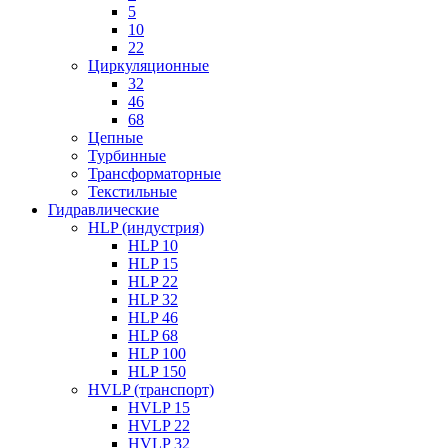
5
10
22
Циркуляционные
32
46
68
Цепные
Турбинные
Трансформаторные
Текстильные
Гидравлические
HLP (индустрия)
HLP 10
HLP 15
HLP 22
HLP 32
HLP 46
HLP 68
HLP 100
HLP 150
HVLP (транспорт)
HVLP 15
HVLP 22
HVLP 32