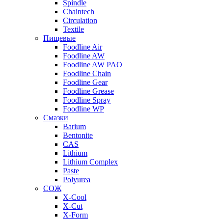
Spindle
Chaintech
Circulation
Textile
Пищевые
Foodline Air
Foodline AW
Foodline AW PAO
Foodline Chain
Foodline Gear
Foodline Grease
Foodline Spray
Foodline WP
Смазки
Barium
Bentonite
CAS
Lithium
Lithium Complex
Paste
Polyurea
СОЖ
X-Cool
X-Cut
X-Form