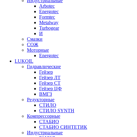
Индустриальные
Arbotec
Energotec
Formtec
Metalway
Turbogear
И
Смазки
СОЖ
Моторные
Energotec
LUKOIL
Гидравлические
Гейзер
Гейзер ЛТ
Гейзер СТ
Гейзер ЦФ
ВМГЗ
Редукторные
СТИЛО
СТИЛО SYNTH
Компрессорные
СТАБИО
СТАБИО СИНТЕТИК
Индустриальные