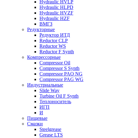
Hydraulic HVLP
Hydraulic HLPD
Hydraulic HVZF
Hydraulic HZF
ВМГЗ
Редукторные
Редуктор ИТД
Reductor CLP
Reductor WS
Reductor F Synth
Компрессорные
Compressor Oil
Compressor S Synth
Compressor PAO NG
Compressor PAG WG
Индустриальные
Slide Way
Turbine Oil F Synth
Теплоноситель
ИГП
И
Пищевые
Смазки
Steelgrease
Grease LTS