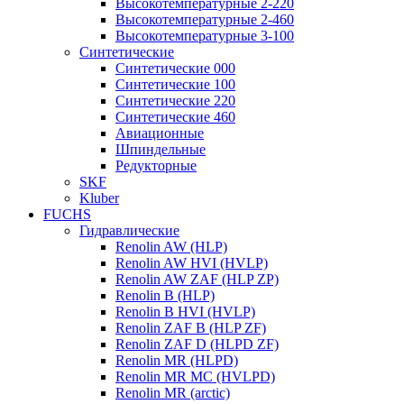
Высокотемпературные 2-220
Высокотемпературные 2-460
Высокотемпературные 3-100
Синтетические
Синтетические 000
Синтетические 100
Синтетические 220
Синтетические 460
Авиационные
Шпиндельные
Редукторные
SKF
Kluber
FUCHS
Гидравлические
Renolin AW (HLP)
Renolin AW HVI (HVLP)
Renolin AW ZAF (HLP ZP)
Renolin B (HLP)
Renolin B HVI (HVLP)
Renolin ZAF B (HLP ZF)
Renolin ZAF D (HLPD ZF)
Renolin MR (HLPD)
Renolin MR MC (HVLPD)
Renolin MR (arctic)