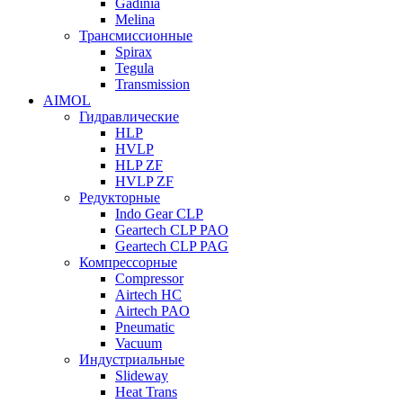
Gadinia
Melina
Трансмиссионные
Spirax
Tegula
Transmission
AIMOL
Гидравлические
HLP
HVLP
HLP ZF
HVLP ZF
Редукторные
Indo Gear CLP
Geartech CLP PAO
Geartech CLP PAG
Компрессорные
Compressor
Airtech HC
Airtech PAO
Pneumatic
Vacuum
Индустриальные
Slideway
Heat Trans