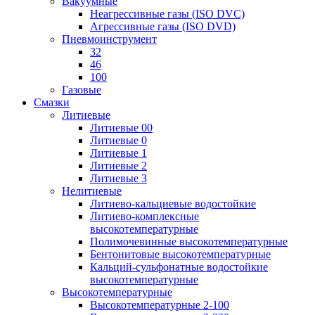
Вакуумные
Неагрессивные газы (ISO DVC)
Агрессивные газы (ISO DVD)
Пневмоинструмент
32
46
100
Газовые
Смазки
Литиевые
Литиевые 00
Литиевые 0
Литиевые 1
Литиевые 2
Литиевые 3
Нелитиевые
Литиево-кальциевые водостойкие
Литиево-комплексные
высокотемпературные
Полимочевинные высокотемпературные
Бентонитовые высокотемпературные
Кальций-сульфонатные водостойкие
высокотемпературные
Высокотемпературные
Высокотемпературные 2-100