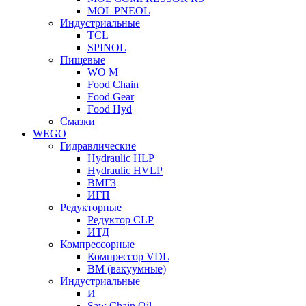
MOL PNEOL
Индустриальные
TCL
SPINOL
Пищевые
WO M
Food Chain
Food Gear
Food Hyd
Смазки
WEGO
Гидравлические
Hydraulic HLP
Hydraulic HVLP
ВМГЗ
ИГП
Редукторные
Редуктор CLP
ИТД
Компрессорные
Компрессор VDL
ВМ (вакуумные)
Индустриальные
И
Saw Chain Oil