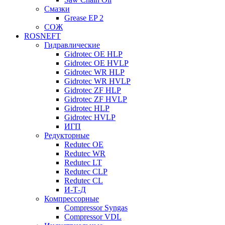
Смазки
Grease EP 2
СОЖ
ROSNEFT
Гидравлические
Gidrotec OE HLP
Gidrotec OE HVLP
Gidrotec WR HLP
Gidrotec WR HVLP
Gidrotec ZF HLP
Gidrotec ZF HVLP
Gidrotec HLP
Gidrotec HVLP
ИГП
Редукторные
Redutec OE
Redutec WR
Redutec LT
Redutec CLP
Redutec CL
И-Т-Д
Компрессорные
Compressor Syngas
Compressor VDL