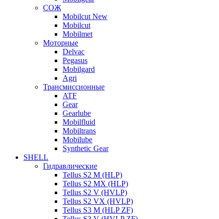
СОЖ
Mobilcut New
Mobilcut
Mobilmet
Моторные
Delvac
Pegasus
Mobilgard
Agri
Трансмиссионные
ATF
Gear
Gearlube
Mobilfluid
Mobiltrans
Mobilube
Synthetic Gear
SHELL
Гидравлические
Tellus S2 M (HLP)
Tellus S2 MХ (HLP)
Tellus S2 V (HVLP)
Tellus S2 VX (HVLP)
Tellus S3 M (HLP ZF)
Tellus S3 V (HVLP ZF)