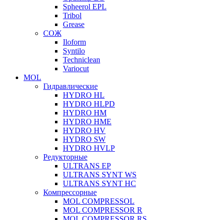
Spheerol EPL
Tribol
Grease
СОЖ
Iloform
Syntilo
Techniclean
Variocut
MOL
Гидравлические
HYDRO HL
HYDRO HLPD
HYDRO HM
HYDRO HME
HYDRO HV
HYDRO SW
HYDRO HVLP
Редукторные
ULTRANS EP
ULTRANS SYNT WS
ULTRANS SYNT HC
Компрессорные
MOL COMPRESSOL
MOL COMPRESSOR R
MOL COMPRESSOR RS