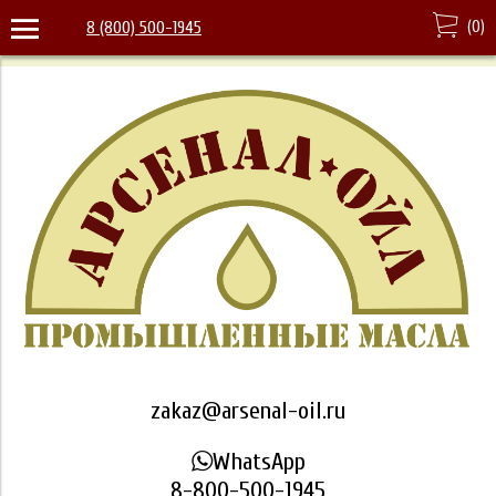
(
0
)
8 (800) 500-1945
zakaz@arsenal-oil.ru
WhatsApp
8-800-500-1945