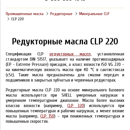
Промышленные масла
Редукторные
Минеральные CLP
CLP 220
Редукторные масла CLP 220
Спецификация CLP
редукторных масел
, установленная
стандартом DIN 51517, указывает на наличие противозадирных
(EP - Extreme Pressure) присадок, а класс вязкости ISO VG 220 -
на кинематическую вязкость масла при 40 °C в сантистоксах
(cSt). Такие масла предназначены для смазки передач и
подшипников в закрытых зубчатых и червячных редукторах.
Редукторные масла CLP 220 на основе минерального базового
масла используются при SHELL умеренных нагрузках в
умеренном температурном диапазоне. Масла более высоких
классов вязкости (например,
CLP 320
) используются при
повышенных температурах и рабочих нагрузках, а менее вязкие
масла (например,
CLP 150
) – при пониженных температурах и
повышенных скоростях.