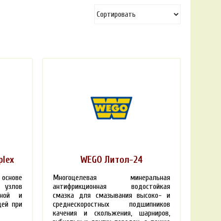
plex
WEGO Литол-24
основе
Многоцелевая минеральная
 узлов
антифрикционная водостойкая
сной и
смазка для смазывания высоко- и
щей при
среднескоростных подшипников
качения и скольжения, шарниров,