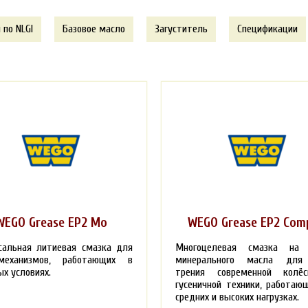
 по NLGI
Базовое масло
Загуститель
Спецификации
WEGO Grease EP2 Mo
WEGO Grease EP2 Com
сальная литиевая смазка для
Многоцелевая смазка на 
еханизмов, работающих в
минерального масла для
х условиях.
трения современной колё
гусеничной техники, работаю
средних и высоких нагрузках.