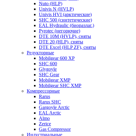
Nuto (HLP)
Univis N (HVLP)
Univis HVI (арктические)
SHC 500 (синтетические)
EAL Hydraulic (биоразлаг.)
Pyrotec (негорючие)
DTE 10M (HVLP), сняты
DTE 20 (HLP), сняты
DTE Excel (HLP ZF), сняты
Редукторные
Mobilgear 600 XP
SHC 600
Glygoyle
SHC Gear
Mobilgear XMP
Mobilgear SHC XMP
Компрессорные
Rarus
Rarus SHC
Gargoyle Arctic
EAL Arctic
Almo
Zerice
Gas Compressor
Индустриальные