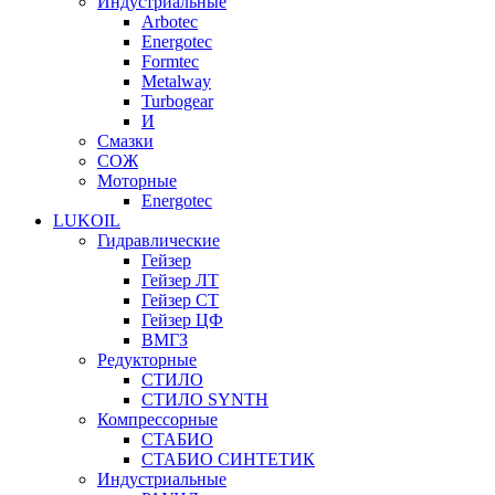
Индустриальные
Arbotec
Energotec
Formtec
Metalway
Turbogear
И
Смазки
СОЖ
Моторные
Energotec
LUKOIL
Гидравлические
Гейзер
Гейзер ЛТ
Гейзер СТ
Гейзер ЦФ
ВМГЗ
Редукторные
СТИЛО
СТИЛО SYNTH
Компрессорные
СТАБИО
СТАБИО СИНТЕТИК
Индустриальные