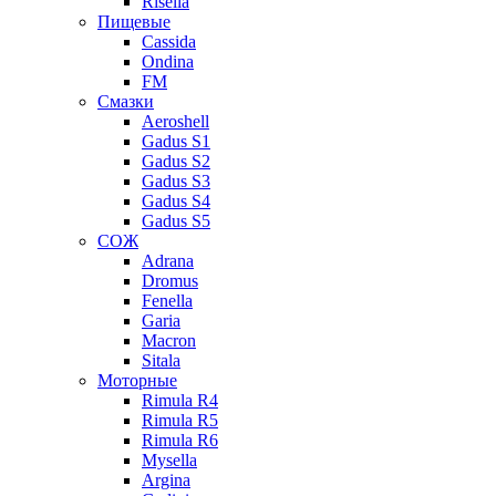
Risella
Пищевые
Cassida
Ondina
FM
Смазки
Aeroshell
Gadus S1
Gadus S2
Gadus S3
Gadus S4
Gadus S5
СОЖ
Adrana
Dromus
Fenella
Garia
Macron
Sitala
Моторные
Rimula R4
Rimula R5
Rimula R6
Mysella
Argina