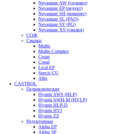
Nevastane AW (гидравл)
Nevastane EP (редукт)
Nevastane SH (компрес)
Nevastane SL (PAO)
Nevastane SY (PG)
Nevastane XS (смазки)
СОЖ
Смазки
Multis
Multis Complex
Ceran
Copal
Lical EP
Specis CU
Altis
CASTROL
Гидравлические
Hyspin AWS (HLP)
Hyspin AWH-M (HVLP)
Hyspin HLP-D
Hyspin HVI
Hyspin ZZ
Редукторные
Alpha EP
Alpha SP