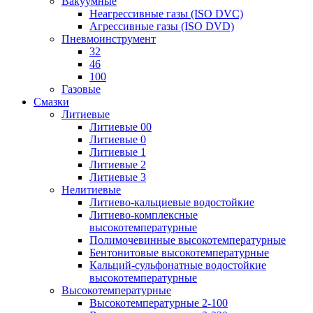
Вакуумные
Неагрессивные газы (ISO DVC)
Агрессивные газы (ISO DVD)
Пневмоинструмент
32
46
100
Газовые
Смазки
Литиевые
Литиевые 00
Литиевые 0
Литиевые 1
Литиевые 2
Литиевые 3
Нелитиевые
Литиево-кальциевые водостойкие
Литиево-комплексные
высокотемпературные
Полимочевинные высокотемпературные
Бентонитовые высокотемпературные
Кальций-сульфонатные водостойкие
высокотемпературные
Высокотемпературные
Высокотемпературные 2-100