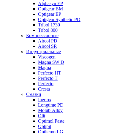
Alphasyn EP
Optigear BM
Optigear EP
Optigear Synthetic PD
Tribol 1730
Tribol 800
Компрессорные
Aircol PD
Aircol SR
Индустриальные
Viscogen
Magna SW D
Magna
Perfecto HT
Perfecto T
Perfecto
Cresta
Смазки
Inertox
Longtime PD
Molub-Alloy
Olit
Optimol Paste
Optipit
Optitemp LG