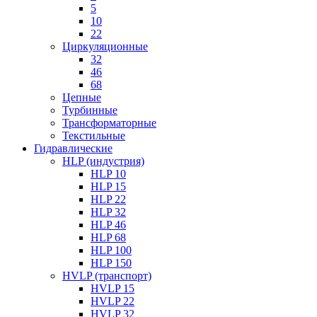
5
10
22
Циркуляционные
32
46
68
Цепные
Турбинные
Трансформаторные
Текстильные
Гидравлические
HLP (индустрия)
HLP 10
HLP 15
HLP 22
HLP 32
HLP 46
HLP 68
HLP 100
HLP 150
HVLP (транспорт)
HVLP 15
HVLP 22
HVLP 32