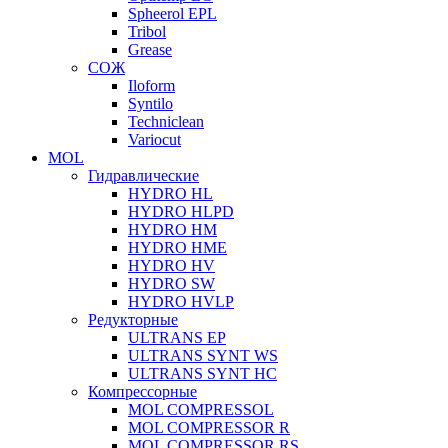
Spheerol EPL
Tribol
Grease
СОЖ
Iloform
Syntilo
Techniclean
Variocut
MOL
Гидравлические
HYDRO HL
HYDRO HLPD
HYDRO HM
HYDRO HME
HYDRO HV
HYDRO SW
HYDRO HVLP
Редукторные
ULTRANS EP
ULTRANS SYNT WS
ULTRANS SYNT HC
Компрессорные
MOL COMPRESSOL
MOL COMPRESSOR R
MOL COMPRESSOR RS