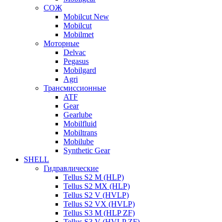
СОЖ
Mobilcut New
Mobilcut
Mobilmet
Моторные
Delvac
Pegasus
Mobilgard
Agri
Трансмиссионные
ATF
Gear
Gearlube
Mobilfluid
Mobiltrans
Mobilube
Synthetic Gear
SHELL
Гидравлические
Tellus S2 M (HLP)
Tellus S2 MХ (HLP)
Tellus S2 V (HVLP)
Tellus S2 VX (HVLP)
Tellus S3 M (HLP ZF)
Tellus S3 V (HVLP ZF)