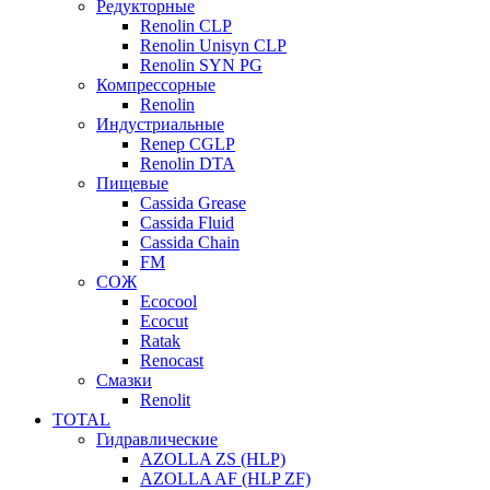
Редукторные
Renolin CLP
Renolin Unisyn CLP
Renolin SYN PG
Компрессорные
Renolin
Индустриальные
Renep CGLP
Renolin DTA
Пищевые
Cassida Grease
Cassida Fluid
Cassida Chain
FM
СОЖ
Ecocool
Ecocut
Ratak
Renocast
Смазки
Renolit
TOTAL
Гидравлические
AZOLLA ZS (HLP)
AZOLLA AF (HLP ZF)