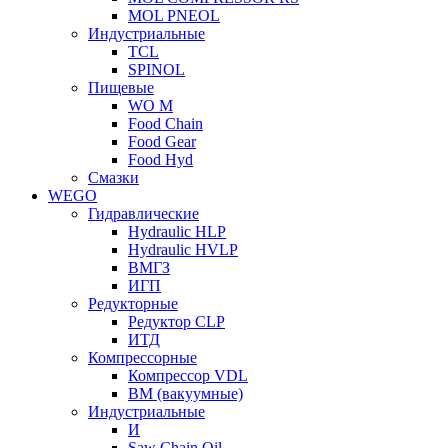
MOL PNEOL
Индустриальные
TCL
SPINOL
Пищевые
WO M
Food Chain
Food Gear
Food Hyd
Смазки
WEGO
Гидравлические
Hydraulic HLP
Hydraulic HVLP
ВМГЗ
ИГП
Редукторные
Редуктор CLP
ИТД
Компрессорные
Компрессор VDL
ВМ (вакуумные)
Индустриальные
И
Saw Chain Oil