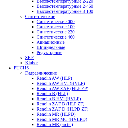
Высокотемпературные 2-220
Высокотемпературные 2-460
Высокотемпературные 3-100
Синтетические
Синтетические 000
Синтетические 100
Синтетические 220
Синтетические 460
Авиационные
Шпиндельные
Редукторные
SKF
Kluber
FUCHS
Гидравлические
Renolin AW (HLP)
Renolin AW HVI (HVLP)
Renolin AW ZAF (HLP ZP)
Renolin B (HLP)
Renolin B HVI (HVLP)
Renolin ZAF B (HLP ZF)
Renolin ZAF D (HLPD ZF)
Renolin MR (HLPD)
Renolin MR MC (HVLPD)
Renolin MR (arctic)