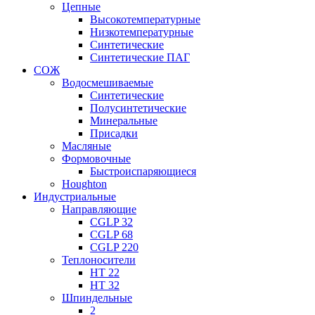
Цепные
Высокотемпературные
Низкотемпературные
Синтетические
Синтетические ПАГ
СОЖ
Водосмешиваемые
Синтетические
Полусинтетические
Минеральные
Присадки
Масляные
Формовочные
Быстроиспаряющиеся
Houghton
Индустриальные
Направляющие
CGLP 32
CGLP 68
CGLP 220
Теплоносители
HT 22
HT 32
Шпиндельные
2