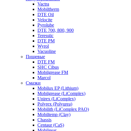
Vactra
Mobiltherm
DTE Oil
Velocite
Pyrolube
DTE 700, 800, 900
Teresstic
DTE PM
Wyrol
Vacuoline
Пищевые
DTE FM
SHC Cibus
Mobilgrease FM
Marcol
Смазки
Mobilux EP (Lithium)
Mobilgrease (LiComplex)
Unirex (LiComplex)
Polyrex (Polyurea)
Mobilith (LiComplex PAO)
Mobiltemp (Clay)
Chassis
Centaur (CaS)
Mobilgear