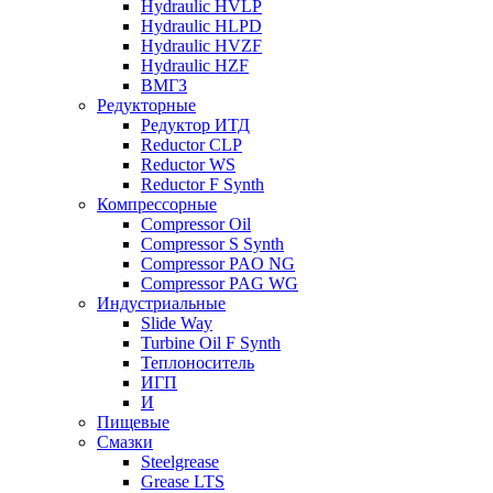
Hydraulic HVLP
Hydraulic HLPD
Hydraulic HVZF
Hydraulic HZF
ВМГЗ
Редукторные
Редуктор ИТД
Reductor CLP
Reductor WS
Reductor F Synth
Компрессорные
Compressor Oil
Compressor S Synth
Compressor PAO NG
Compressor PAG WG
Индустриальные
Slide Way
Turbine Oil F Synth
Теплоноситель
ИГП
И
Пищевые
Смазки
Steelgrease
Grease LTS