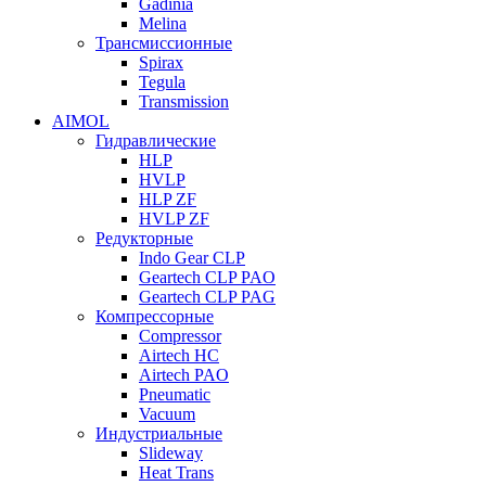
Gadinia
Melina
Трансмиссионные
Spirax
Tegula
Transmission
AIMOL
Гидравлические
HLP
HVLP
HLP ZF
HVLP ZF
Редукторные
Indo Gear CLP
Geartech CLP PAO
Geartech CLP PAG
Компрессорные
Compressor
Airtech HC
Airtech PAO
Pneumatic
Vacuum
Индустриальные
Slideway
Heat Trans