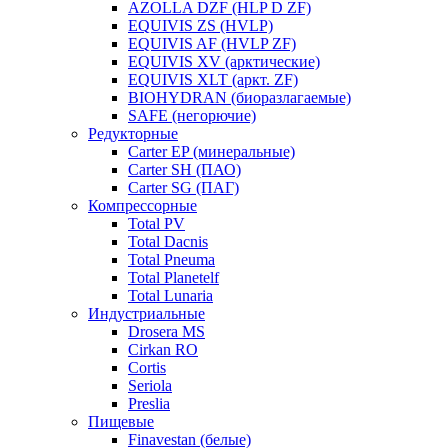
AZOLLA DZF (HLP D ZF)
EQUIVIS ZS (HVLP)
EQUIVIS AF (HVLP ZF)
EQUIVIS XV (арктические)
EQUIVIS XLT (аркт. ZF)
BIOHYDRAN (биоразлагаемые)
SAFE (негорючие)
Редукторные
Carter EP (минеральные)
Carter SH (ПАО)
Carter SG (ПАГ)
Компрессорные
Total PV
Total Dacnis
Total Pneuma
Total Planetelf
Total Lunaria
Индустриальные
Drosera MS
Cirkan RO
Cortis
Seriola
Preslia
Пищевые
Finavestan (белые)