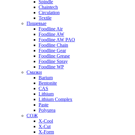
Spindle
Chaintech
Circulation
Textile
Пищевые
Foodline Air
Foodline AW
Foodline AW PAO
Foodline Chain
Foodline Gear
Foodline Grease
Foodline Spray
Foodline WP
Смазки
Barium
Bentonite
CAS
Lithium
Lithium Complex
Paste
Polyurea
СОЖ
X-Cool
X-Cut
X-Form