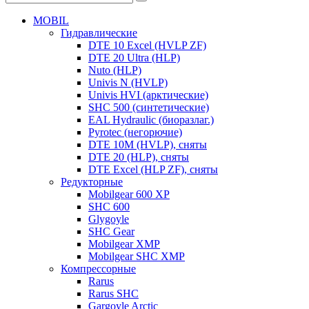
MOBIL
Гидравлические
DTE 10 Excel (HVLP ZF)
DTE 20 Ultra (HLP)
Nuto (HLP)
Univis N (HVLP)
Univis HVI (арктические)
SHC 500 (синтетические)
EAL Hydraulic (биоразлаг.)
Pyrotec (негорючие)
DTE 10M (HVLP), сняты
DTE 20 (HLP), сняты
DTE Excel (HLP ZF), сняты
Редукторные
Mobilgear 600 XP
SHC 600
Glygoyle
SHC Gear
Mobilgear XMP
Mobilgear SHC XMP
Компрессорные
Rarus
Rarus SHC
Gargoyle Arctic