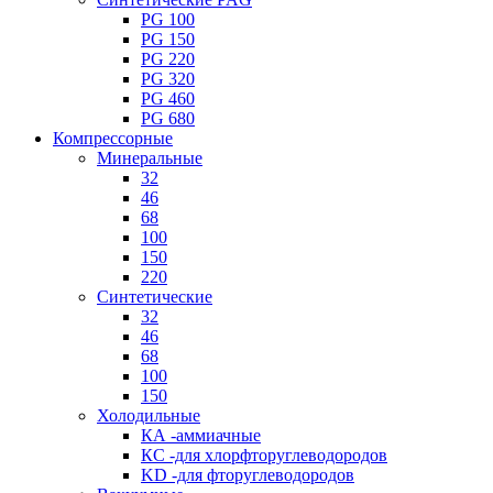
PG 100
PG 150
PG 220
PG 320
PG 460
PG 680
Компрессорные
Минеральные
32
46
68
100
150
220
Синтетические
32
46
68
100
150
Холодильные
КА -аммиачные
КС -для хлорфторуглеводородов
KD -для фторуглеводородов