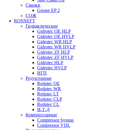
Смазки
Grease EP 2
СОЖ
ROSNEFT
Гидравлические
Gidrotec OE HLP
Gidrotec OE HVLP
Gidrotec WR HLP
Gidrotec WR HVLP
Gidrotec ZF HLP
Gidrotec ZF HVLP
Gidrotec HLP
Gidrotec HVLP
ИГП
Редукторные
Redutec OE
Redutec WR
Redutec LT
Redutec CLP
Redutec CL
И-Т-Д
Компрессорные
Compressor Syngas
Compressor VDL