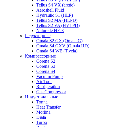
Tellus S4 VX (arctic)
Aeroshell Fluid
Hydraulic S1 (HLP)
Tellus S2 MA (HLPD)
Tellus S2 VA (HVLPD)
Naturelle HF-E
Редукторные
Omala S2 GX (Omala G)
Omala S4 GXV (Omala HD)
Omala S4 WE (Tivela)
Компрессорные
Corena S2
Corena S3
Corena S4
Vacuum Pump
Air Tool
Refrigeration
Gas Compressor
Индустриальные
Tonna
Heat Transfer
Morlina
Diala
Turbo