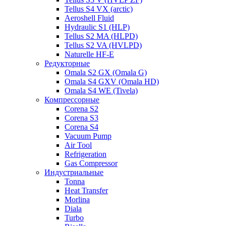
Tellus S4 VX (arctic)
Aeroshell Fluid
Hydraulic S1 (HLP)
Tellus S2 MA (HLPD)
Tellus S2 VA (HVLPD)
Naturelle HF-E
Редукторные
Omala S2 GX (Omala G)
Omala S4 GXV (Omala HD)
Omala S4 WE (Tivela)
Компрессорные
Corena S2
Corena S3
Corena S4
Vacuum Pump
Air Tool
Refrigeration
Gas Compressor
Индустриальные
Tonna
Heat Transfer
Morlina
Diala
Turbo