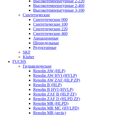
Высокотемпературные 2-220
Высокотемпературные 2-460
Высокотемпературные 3-100
Синтетические
Синтетические 000
Синтетические 100
Синтетические 220
Синтетические 460
Авиационные
Шпиндельные
Редукторные
SKF
Kluber
FUCHS
Гидравлические
Renolin AW (HLP)
Renolin AW HVI (HVLP)
Renolin AW ZAF (HLP ZP)
Renolin B (HLP)
Renolin B HVI (HVLP)
Renolin ZAF B (HLP ZF)
Renolin ZAF D (HLPD ZF)
Renolin MR (HLPD)
Renolin MR MC (HVLPD)
Renolin MR (arctic)