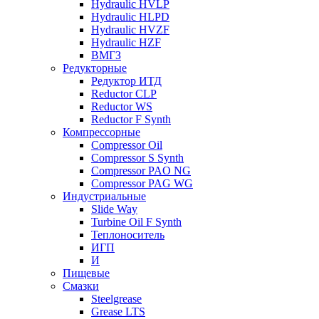
Hydraulic HVLP
Hydraulic HLPD
Hydraulic HVZF
Hydraulic HZF
ВМГЗ
Редукторные
Редуктор ИТД
Reductor CLP
Reductor WS
Reductor F Synth
Компрессорные
Compressor Oil
Compressor S Synth
Compressor PAO NG
Compressor PAG WG
Индустриальные
Slide Way
Turbine Oil F Synth
Теплоноситель
ИГП
И
Пищевые
Смазки
Steelgrease
Grease LTS