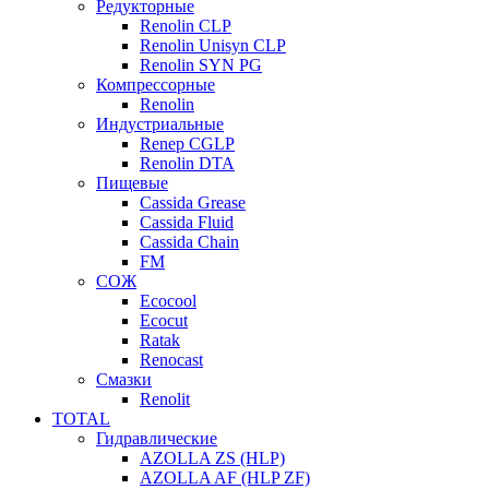
Редукторные
Renolin CLP
Renolin Unisyn CLP
Renolin SYN PG
Компрессорные
Renolin
Индустриальные
Renep CGLP
Renolin DTA
Пищевые
Cassida Grease
Cassida Fluid
Cassida Chain
FM
СОЖ
Ecocool
Ecocut
Ratak
Renocast
Смазки
Renolit
TOTAL
Гидравлические
AZOLLA ZS (HLP)
AZOLLA AF (HLP ZF)