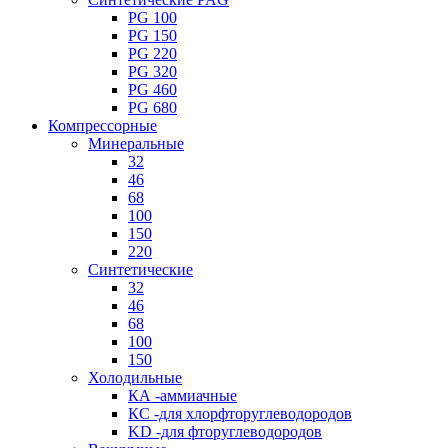
PG 100
PG 150
PG 220
PG 320
PG 460
PG 680
Компрессорные
Минеральные
32
46
68
100
150
220
Синтетические
32
46
68
100
150
Холодильные
КА -аммиачные
КС -для хлорфторуглеводородов
KD -для фторуглеводородов