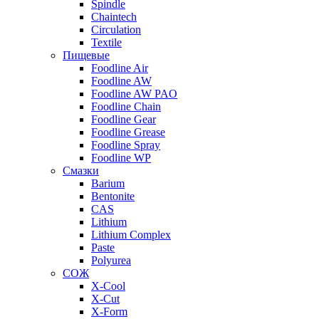
Spindle
Chaintech
Circulation
Textile
Пищевые
Foodline Air
Foodline AW
Foodline AW PAO
Foodline Chain
Foodline Gear
Foodline Grease
Foodline Spray
Foodline WP
Смазки
Barium
Bentonite
CAS
Lithium
Lithium Complex
Paste
Polyurea
СОЖ
X-Cool
X-Cut
X-Form