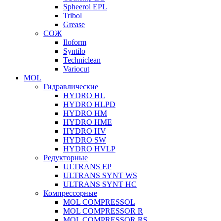
Spheerol EPL
Tribol
Grease
СОЖ
Iloform
Syntilo
Techniclean
Variocut
MOL
Гидравлические
HYDRO HL
HYDRO HLPD
HYDRO HM
HYDRO HME
HYDRO HV
HYDRO SW
HYDRO HVLP
Редукторные
ULTRANS EP
ULTRANS SYNT WS
ULTRANS SYNT HC
Компрессорные
MOL COMPRESSOL
MOL COMPRESSOR R
MOL COMPRESSOR RS