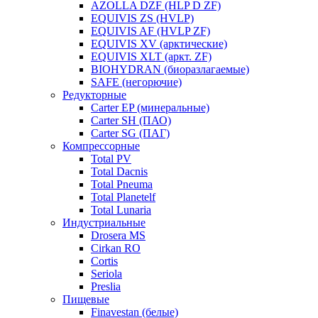
AZOLLA DZF (HLP D ZF)
EQUIVIS ZS (HVLP)
EQUIVIS AF (HVLP ZF)
EQUIVIS XV (арктические)
EQUIVIS XLT (аркт. ZF)
BIOHYDRAN (биоразлагаемые)
SAFE (негорючие)
Редукторные
Carter EP (минеральные)
Carter SH (ПАО)
Carter SG (ПАГ)
Компрессорные
Total PV
Total Dacnis
Total Pneuma
Total Planetelf
Total Lunaria
Индустриальные
Drosera MS
Cirkan RO
Cortis
Seriola
Preslia
Пищевые
Finavestan (белые)