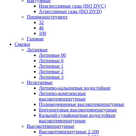
Вакуумные
Неагрессивные газы (ISO DVC)
Агрессивные газы (ISO DVD)
Пневмоинструмент
32
46
100
Газовые
Смазки
Литиевые
Литиевые 00
Литиевые 0
Литиевые 1
Литиевые 2
Литиевые 3
Нелитиевые
Литиево-кальциевые водостойкие
Литиево-комплексные
высокотемпературные
Полимочевинные высокотемпературные
Бентонитовые высокотемпературные
Кальций-сульфонатные водостойкие
высокотемпературные
Высокотемпературные
Высокотемпературные 2-100