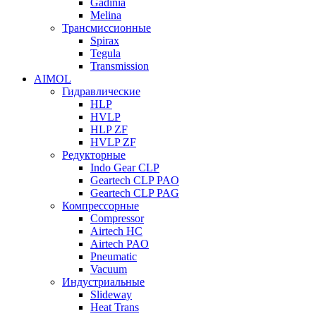
Gadinia
Melina
Трансмиссионные
Spirax
Tegula
Transmission
AIMOL
Гидравлические
HLP
HVLP
HLP ZF
HVLP ZF
Редукторные
Indo Gear CLP
Geartech CLP PAO
Geartech CLP PAG
Компрессорные
Compressor
Airtech HC
Airtech PAO
Pneumatic
Vacuum
Индустриальные
Slideway
Heat Trans