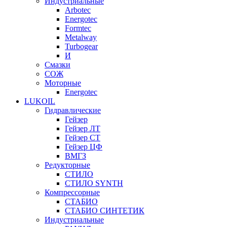
Индустриальные
Arbotec
Energotec
Formtec
Metalway
Turbogear
И
Смазки
СОЖ
Моторные
Energotec
LUKOIL
Гидравлические
Гейзер
Гейзер ЛТ
Гейзер СТ
Гейзер ЦФ
ВМГЗ
Редукторные
СТИЛО
СТИЛО SYNTH
Компрессорные
СТАБИО
СТАБИО СИНТЕТИК
Индустриальные