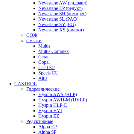
Nevastane AW (гидравл)
Nevastane EP (редукт)
Nevastane SH (компрес)
Nevastane SL (PAO)
Nevastane SY (PG)
Nevastane XS (смазки)
СОЖ
Смазки
Multis
Multis Complex
Ceran
Copal
Lical EP
Specis CU
Altis
CASTROL
Гидравлические
Hyspin AWS (HLP)
Hyspin AWH-M (HVLP)
Hyspin HLP-D
Hyspin HVI
Hyspin ZZ
Редукторные
Alpha EP
Alpha SP