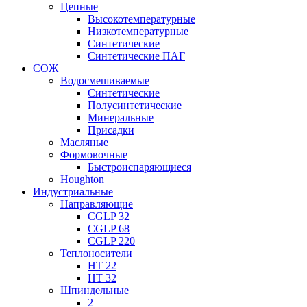
Цепные
Высокотемпературные
Низкотемпературные
Синтетические
Синтетические ПАГ
СОЖ
Водосмешиваемые
Синтетические
Полусинтетические
Минеральные
Присадки
Масляные
Формовочные
Быстроиспаряющиеся
Houghton
Индустриальные
Направляющие
CGLP 32
CGLP 68
CGLP 220
Теплоносители
HT 22
HT 32
Шпиндельные
2