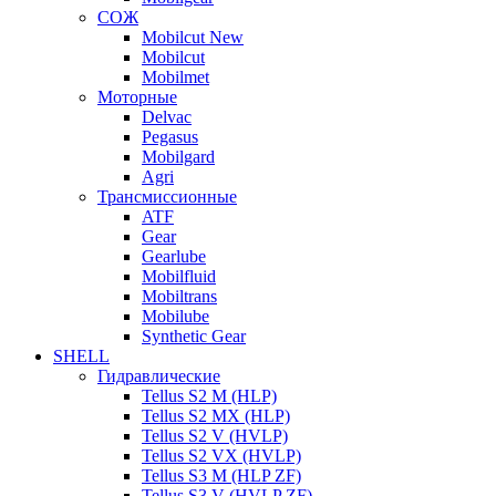
СОЖ
Mobilcut New
Mobilcut
Mobilmet
Моторные
Delvac
Pegasus
Mobilgard
Agri
Трансмиссионные
ATF
Gear
Gearlube
Mobilfluid
Mobiltrans
Mobilube
Synthetic Gear
SHELL
Гидравлические
Tellus S2 M (HLP)
Tellus S2 MХ (HLP)
Tellus S2 V (HVLP)
Tellus S2 VX (HVLP)
Tellus S3 M (HLP ZF)
Tellus S3 V (HVLP ZF)