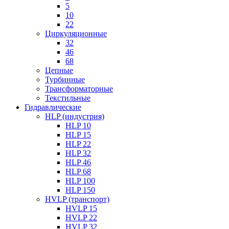
5
10
22
Циркуляционные
32
46
68
Цепные
Турбинные
Трансформаторные
Текстильные
Гидравлические
HLP (индустрия)
HLP 10
HLP 15
HLP 22
HLP 32
HLP 46
HLP 68
HLP 100
HLP 150
HVLP (транспорт)
HVLP 15
HVLP 22
HVLP 32