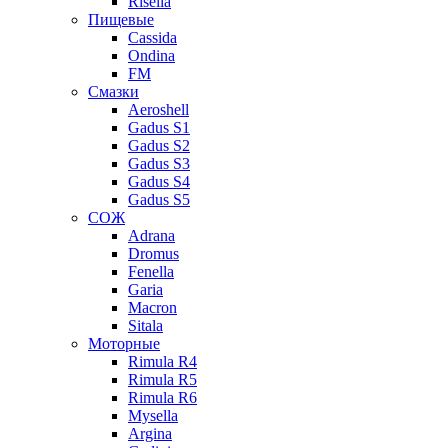
Risella
Пищевые
Cassida
Ondina
FM
Смазки
Aeroshell
Gadus S1
Gadus S2
Gadus S3
Gadus S4
Gadus S5
СОЖ
Adrana
Dromus
Fenella
Garia
Macron
Sitala
Моторные
Rimula R4
Rimula R5
Rimula R6
Mysella
Argina