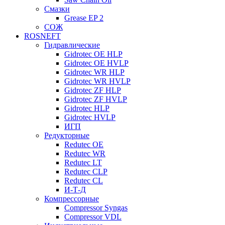
Смазки
Grease EP 2
СОЖ
ROSNEFT
Гидравлические
Gidrotec OE HLP
Gidrotec OE HVLP
Gidrotec WR HLP
Gidrotec WR HVLP
Gidrotec ZF HLP
Gidrotec ZF HVLP
Gidrotec HLP
Gidrotec HVLP
ИГП
Редукторные
Redutec OE
Redutec WR
Redutec LT
Redutec CLP
Redutec CL
И-Т-Д
Компрессорные
Compressor Syngas
Compressor VDL