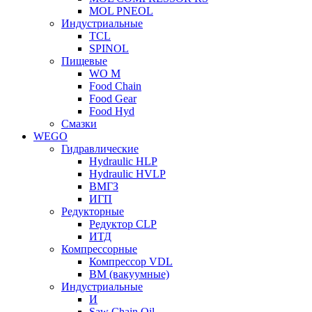
MOL PNEOL
Индустриальные
TCL
SPINOL
Пищевые
WO M
Food Chain
Food Gear
Food Hyd
Смазки
WEGO
Гидравлические
Hydraulic HLP
Hydraulic HVLP
ВМГЗ
ИГП
Редукторные
Редуктор CLP
ИТД
Компрессорные
Компрессор VDL
ВМ (вакуумные)
Индустриальные
И
Saw Chain Oil