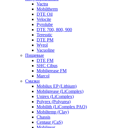
Vactra
Mobiltherm
DTE Oil
Velocite
Pyrolube
DTE 700, 800, 900
Teresstic
DTE PM
Wyrol
Vacuoline
Пищевые
DTE FM
SHC Cibus
Mobilgrease FM
Marcol
Смазки
Mobilux EP (Lithium)
Mobilgrease (LiComplex)
Unirex (LiComplex)
Polyrex (Polyurea)
Mobilith (LiComplex PAO)
Mobiltemp (Clay)
Chassis
Centaur (CaS)
Mobilgear