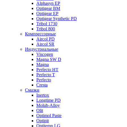
Alphasyn EP
Optigear BM
Optigear EP
Optigear Synthetic PD
Tribol 1730
Tribol 800
Компрессорные
Aircol PD
Aircol SR
Индустриальные
Viscogen
Magna SW D
Magna
Perfecto HT
Perfecto T
Perfecto
Cresta
Смазки
Inertox
Longtime PD
Molub-Alloy
Olit
Optimol Paste
Optipit
Optitemp LG