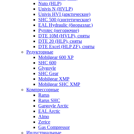
Nuto (HLP)
Univis N (HVLP)
Univis HVI (арктические)
SHC 500 (синтетические)
EAL Hydraulic (биоразлаг.)
Pyrotec (негорючие)
DTE 10M (HVLP), сняты
DTE 20 (HLP), сняты
DTE Excel (HLP ZF), сняты
Редукторные
Mobilgear 600 XP
SHC 600
Glygoyle
SHC Gear
Mobilgear XMP
Mobilgear SHC XMP
Компрессорные
Rarus
Rarus SHC
Gargoyle Arctic
EAL Arctic
Almo
Zerice
Gas Compressor
Индустриальные