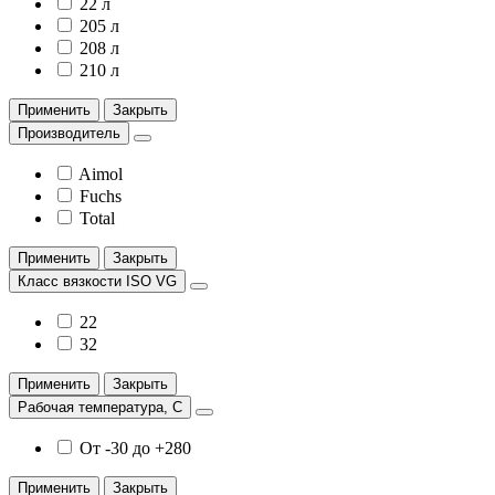
22 л
205 л
208 л
210 л
Применить
Закрыть
Производитель
Aimol
Fuchs
Total
Применить
Закрыть
Класс вязкости ISO VG
22
32
Применить
Закрыть
Рабочая температура, С
От -30 до +280
Применить
Закрыть