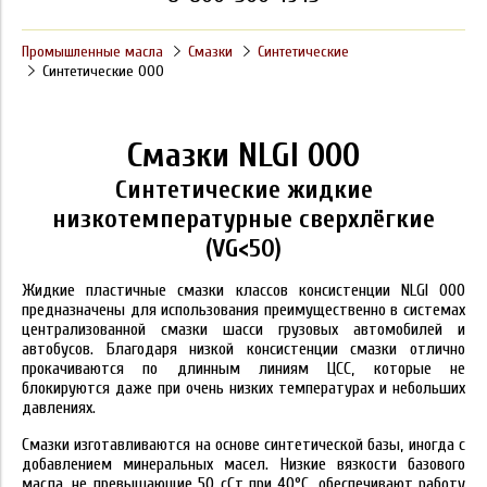
Промышленные масла
Смазки
Синтетические
Синтетические 000
Смазки NLGI 000
Синтетические жидкие
низкотемпературные сверхлёгкие
(VG<50)
Жидкие пластичные смазки классов консистенции
NLGI
000
предназначены для использования преимущественно в системах
централизованной смазки шасси грузовых автомобилей и
автобусов. Благодаря низкой консистенции смазки отлично
прокачиваются по длинным линиям ЦСС, которые не
блокируются даже при очень низких температурах и небольших
давлениях.
Смазки изготавливаются на основе синтетической базы, иногда с
добавлением минеральных масел. Низкие вязкости базового
масла, не превышающие 50 сСт при 40
°С
, обеспечивают работу