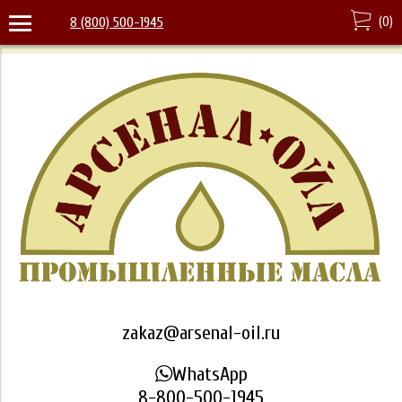
(
0
)
8 (800) 500-1945
zakaz@arsenal-oil.ru
WhatsApp
8-800-500-1945