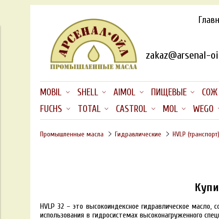
Глав
zakaz@arsenal-oil
MOBIL
SHELL
AIMOL
ПИЩЕВЫЕ
СОЖ
FUCHS
TOTAL
CASTROL
MOL
WEGO
Промышленные масла
Гидравлические
HVLP (транспорт
Купи
HVLP 32 – это высокоиндексное гидравлическое масло, 
использования в гидросистемах высоконагруженного спец