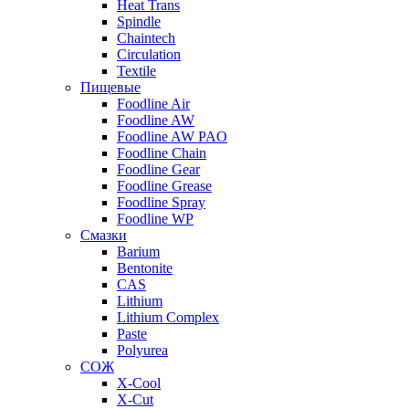
Heat Trans
Spindle
Chaintech
Circulation
Textile
Пищевые
Foodline Air
Foodline AW
Foodline AW PAO
Foodline Chain
Foodline Gear
Foodline Grease
Foodline Spray
Foodline WP
Смазки
Barium
Bentonite
CAS
Lithium
Lithium Complex
Paste
Polyurea
СОЖ
X-Cool
X-Cut