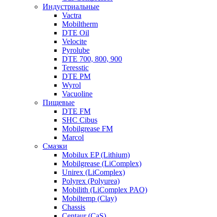
Индустриальные
Vactra
Mobiltherm
DTE Oil
Velocite
Pyrolube
DTE 700, 800, 900
Teresstic
DTE PM
Wyrol
Vacuoline
Пищевые
DTE FM
SHC Cibus
Mobilgrease FM
Marcol
Смазки
Mobilux EP (Lithium)
Mobilgrease (LiComplex)
Unirex (LiComplex)
Polyrex (Polyurea)
Mobilith (LiComplex PAO)
Mobiltemp (Clay)
Chassis
Centaur (CaS)