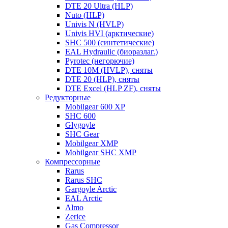
DTE 20 Ultra (HLP)
Nuto (HLP)
Univis N (HVLP)
Univis HVI (арктические)
SHC 500 (синтетические)
EAL Hydraulic (биоразлаг.)
Pyrotec (негорючие)
DTE 10M (HVLP), сняты
DTE 20 (HLP), сняты
DTE Excel (HLP ZF), сняты
Редукторные
Mobilgear 600 XP
SHC 600
Glygoyle
SHC Gear
Mobilgear XMP
Mobilgear SHC XMP
Компрессорные
Rarus
Rarus SHC
Gargoyle Arctic
EAL Arctic
Almo
Zerice
Gas Compressor