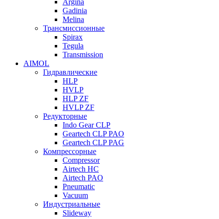
Argina
Gadinia
Melina
Трансмиссионные
Spirax
Tegula
Transmission
AIMOL
Гидравлические
HLP
HVLP
HLP ZF
HVLP ZF
Редукторные
Indo Gear CLP
Geartech CLP PAO
Geartech CLP PAG
Компрессорные
Compressor
Airtech HC
Airtech PAO
Pneumatic
Vacuum
Индустриальные
Slideway