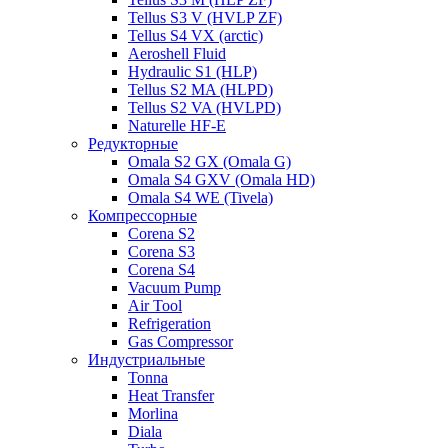
Tellus S3 V (HVLP ZF)
Tellus S4 VX (arctic)
Aeroshell Fluid
Hydraulic S1 (HLP)
Tellus S2 MA (HLPD)
Tellus S2 VA (HVLPD)
Naturelle HF-E
Редукторные
Omala S2 GX (Omala G)
Omala S4 GXV (Omala HD)
Omala S4 WE (Tivela)
Компрессорные
Corena S2
Corena S3
Corena S4
Vacuum Pump
Air Tool
Refrigeration
Gas Compressor
Индустриальные
Tonna
Heat Transfer
Morlina
Diala