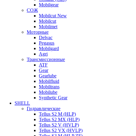
Mobilgear
СОЖ
Mobilcut New
Mobilcut
Mobilmet
Моторные
Delvac
Pegasus
Mobilgard
Agri
Трансмиссионные
ATF
Gear
Gearlube
Mobilfluid
Mobiltrans
Mobilube
Synthetic Gear
SHELL
Гидравлические
Tellus S2 M (HLP)
Tellus S2 MХ (HLP)
Tellus S2 V (HVLP)
Tellus S2 VX (HVLP)
Tellus S3 M (HLP ZF)