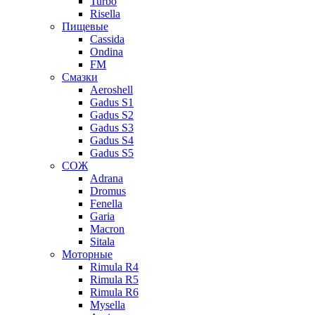
Turbo
Risella
Пищевые
Cassida
Ondina
FM
Смазки
Aeroshell
Gadus S1
Gadus S2
Gadus S3
Gadus S4
Gadus S5
СОЖ
Adrana
Dromus
Fenella
Garia
Macron
Sitala
Моторные
Rimula R4
Rimula R5
Rimula R6
Mysella