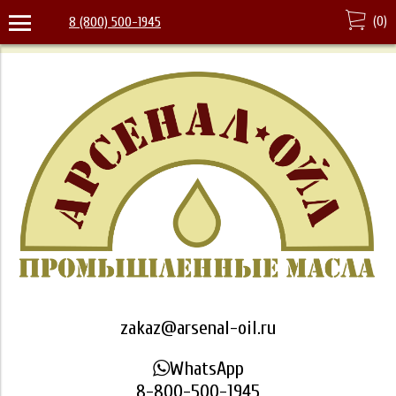
(
0
)
8 (800) 500-1945
zakaz@arsenal-oil.ru
WhatsApp
8-800-500-1945