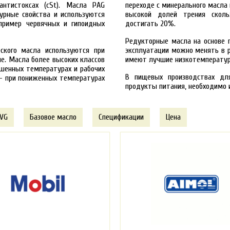
нтистоксах (cSt). Масла PA
G
переходе с минерального масла 
урные свойства и используются
высокой долей трения сколь
пример червячных и гипоидных
достигать 20%.
Редукторные масла на основе 
еского масла используются при
эксплуатации можно менять в 
е. Масла более высоких классов
имеют лучшие низкотемператур
ышенных температурах и рабочих
В пищевых производствах дл
 – при пониженных температурах
продукты питания, необходимо 
 VG
Базовое масло
Спецификации
Цена