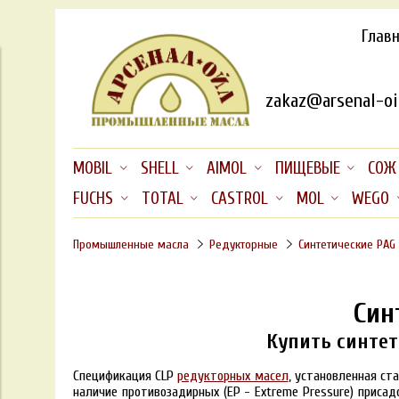
Глав
zakaz@arsenal-oil
MOBIL
SHELL
AIMOL
ПИЩЕВЫЕ
СОЖ
FUCHS
TOTAL
CASTROL
MOL
WEGO
Промышленные масла
Редукторные
Синтетические PAG
Син
Купить синтет
Спецификация CLP
редукторных масел
, установленная ст
наличие противозадирных (EP - Extreme Pressure) присадо