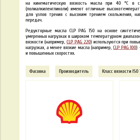
на кинематическую вязкость масла при 40 °C в са
(полиалкиленгликоли) имеют отличные высокотемперат
для узлов трения с высоким трением скольжения, на
передач.
Редукторные масла CLP
PAG
150 на основе синтетич
умеренных нагрузках в широком температурном диапазон
вязкости (например,
CLP
PAG
220
) используются при пов
нагрузках, а менее вязкие масла (например,
CLP
PAG
100
)
и повышенных скоростях.
Фасовка
Производитель
Класс вязкости ISO