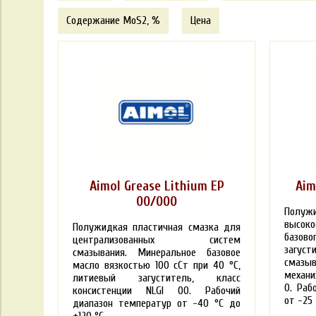
Содержание MoS2, %
Цена
Aimol Grease Lithium EP
Aim
00/000
Полуж
высок
Полужидкая пластичная смазка для
базо
централизованных систем
загуст
смазывания. Минеральное базовое
смазы
масло вязкостью 100 сСт при 40
°С
,
механи
литиевый загуститель, класс
0. Раб
консистенции NLGI 00. Рабочий
от -25
диапазон температур от -40
°С
до
+120
°С
.