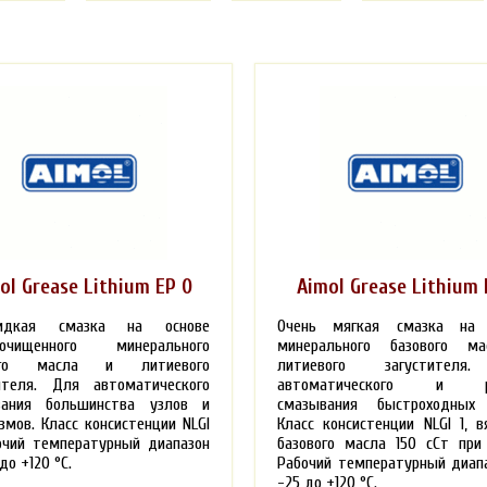
ol Grease Lithium EP 0
Aimol Grease Lithium 
идкая смазка на основе
Очень мягкая смазка на 
оочищенного минерального
минерального базового м
вого масла и литиевого
литиевого загустителя
ителя. Для автоматического
автоматического и ру
вания большинства узлов и
смазывания быстроходных 
змов. Класс консистенции NLGI
Класс консистенции NLGI 1, в
очий температурный диапазон
базового масла 150 сСт при
 до +120
°С
.
Рабочий температурный диап
-25 до +120 °С.