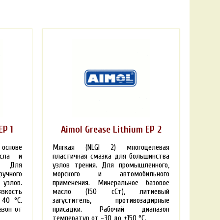
EP 1
Aimol Grease Lithium EP 2
основе
Мягкая (NLGI 2) многоцелевая
асла и
пластичная смазка для большинства
. Для
узлов трения. Для промышленного,
чного
морского и автомобильного
узлов.
применения. Минеральное базовое
язкость
масло (150 сСт), литиевый
 40 °С.
загуститель, противозадирные
азон от
присадки. Рабочий диапазон
температур от -30 до +150 °С.