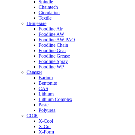
Spindle
Chaintech
Circulation
Textile
Пищевые
Foodline Air
Foodline AW
Foodline AW PAO
Foodline Chain
Foodline Gear
Foodline Grease
Foodline Spray
Foodline WP
Смазки
Barium
Bentonite
CAS
Lithium
Lithium Complex
Paste
Polyurea
СОЖ
X-Cool
X-Cut
X-Form