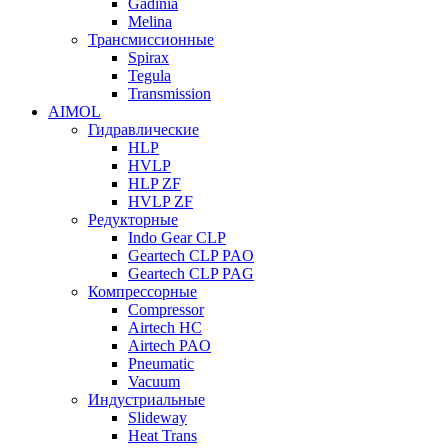
Gadinia
Melina
Трансмиссионные
Spirax
Tegula
Transmission
AIMOL
Гидравлические
HLP
HVLP
HLP ZF
HVLP ZF
Редукторные
Indo Gear CLP
Geartech CLP PAO
Geartech CLP PAG
Компрессорные
Compressor
Airtech HC
Airtech PAO
Pneumatic
Vacuum
Индустриальные
Slideway
Heat Trans