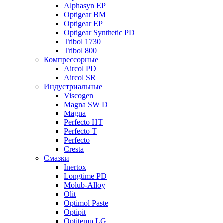
Alphasyn EP
Optigear BM
Optigear EP
Optigear Synthetic PD
Tribol 1730
Tribol 800
Компрессорные
Aircol PD
Aircol SR
Индустриальные
Viscogen
Magna SW D
Magna
Perfecto HT
Perfecto T
Perfecto
Cresta
Смазки
Inertox
Longtime PD
Molub-Alloy
Olit
Optimol Paste
Optipit
Optitemp LG