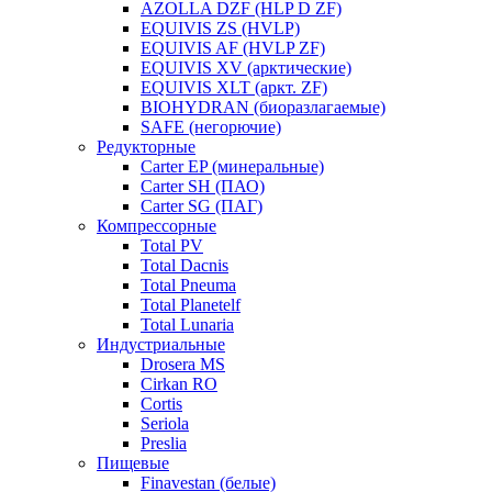
AZOLLA DZF (HLP D ZF)
EQUIVIS ZS (HVLP)
EQUIVIS AF (HVLP ZF)
EQUIVIS XV (арктические)
EQUIVIS XLT (аркт. ZF)
BIOHYDRAN (биоразлагаемые)
SAFE (негорючие)
Редукторные
Carter EP (минеральные)
Carter SH (ПАО)
Carter SG (ПАГ)
Компрессорные
Total PV
Total Dacnis
Total Pneuma
Total Planetelf
Total Lunaria
Индустриальные
Drosera MS
Cirkan RO
Cortis
Seriola
Preslia
Пищевые
Finavestan (белые)