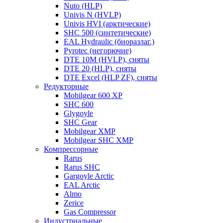
Nuto (HLP)
Univis N (HVLP)
Univis HVI (арктические)
SHC 500 (синтетические)
EAL Hydraulic (биоразлаг.)
Pyrotec (негорючие)
DTE 10M (HVLP), сняты
DTE 20 (HLP), сняты
DTE Excel (HLP ZF), сняты
Редукторные
Mobilgear 600 XP
SHC 600
Glygoyle
SHC Gear
Mobilgear XMP
Mobilgear SHC XMP
Компрессорные
Rarus
Rarus SHC
Gargoyle Arctic
EAL Arctic
Almo
Zerice
Gas Compressor
Индустриальные