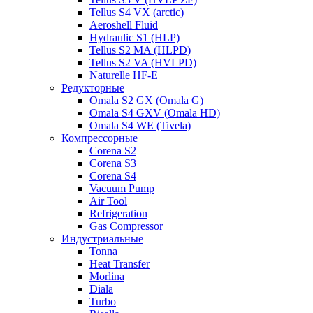
Tellus S4 VX (arctic)
Aeroshell Fluid
Hydraulic S1 (HLP)
Tellus S2 MA (HLPD)
Tellus S2 VA (HVLPD)
Naturelle HF-E
Редукторные
Omala S2 GX (Omala G)
Omala S4 GXV (Omala HD)
Omala S4 WE (Tivela)
Компрессорные
Corena S2
Corena S3
Corena S4
Vacuum Pump
Air Tool
Refrigeration
Gas Compressor
Индустриальные
Tonna
Heat Transfer
Morlina
Diala
Turbo