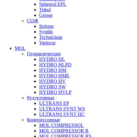
Spheerol EPL
Tribol
Grease
СОЖ
Iloform
Syntilo
Techniclean
Variocut
MOL
Гидравлические
HYDRO HL
HYDRO HLPD
HYDRO HM
HYDRO HME
HYDRO HV
HYDRO SW
HYDRO HVLP
Редукторные
ULTRANS EP
ULTRANS SYNT WS
ULTRANS SYNT HC
Компрессорные
MOL COMPRESSOL
MOL COMPRESSOR R
MOL COMPRESSOR RS