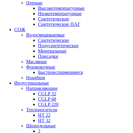
Цепные
Высокотемпературные
Низкотемпературные
Синтетические
Синтетические ПАГ
СОЖ
Водосмешиваемые
Синтетические
Полусинтетические
Минеральные
Присадки
Масляные
Формовочные
Быстроиспаряющиеся
Houghton
Индустриальные
Направляющие
CGLP 32
CGLP 68
CGLP 220
Теплоносители
HT 22
HT 32
Шпиндельные
2