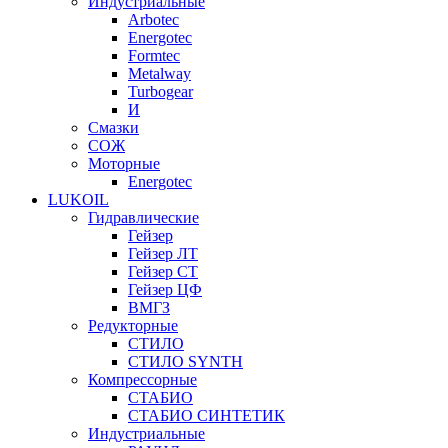
Индустриальные
Arbotec
Energotec
Formtec
Metalway
Turbogear
И
Смазки
СОЖ
Моторные
Energotec
LUKOIL
Гидравлические
Гейзер
Гейзер ЛТ
Гейзер СТ
Гейзер ЦФ
ВМГЗ
Редукторные
СТИЛО
СТИЛО SYNTH
Компрессорные
СТАБИО
СТАБИО СИНТЕТИК
Индустриальные