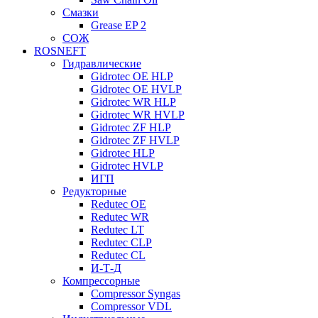
Смазки
Grease EP 2
СОЖ
ROSNEFT
Гидравлические
Gidrotec OE HLP
Gidrotec OE HVLP
Gidrotec WR HLP
Gidrotec WR HVLP
Gidrotec ZF HLP
Gidrotec ZF HVLP
Gidrotec HLP
Gidrotec HVLP
ИГП
Редукторные
Redutec OE
Redutec WR
Redutec LT
Redutec CLP
Redutec CL
И-Т-Д
Компрессорные
Compressor Syngas
Compressor VDL