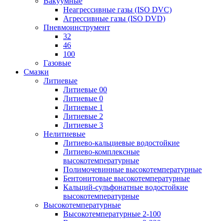
Вакуумные
Неагрессивные газы (ISO DVC)
Агрессивные газы (ISO DVD)
Пневмоинструмент
32
46
100
Газовые
Смазки
Литиевые
Литиевые 00
Литиевые 0
Литиевые 1
Литиевые 2
Литиевые 3
Нелитиевые
Литиево-кальциевые водостойкие
Литиево-комплексные
высокотемпературные
Полимочевинные высокотемпературные
Бентонитовые высокотемпературные
Кальций-сульфонатные водостойкие
высокотемпературные
Высокотемпературные
Высокотемпературные 2-100