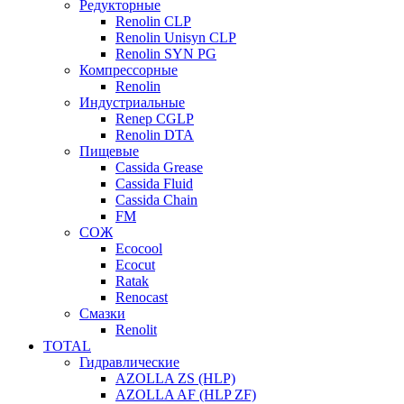
Редукторные
Renolin CLP
Renolin Unisyn CLP
Renolin SYN PG
Компрессорные
Renolin
Индустриальные
Renep CGLP
Renolin DTA
Пищевые
Cassida Grease
Cassida Fluid
Cassida Chain
FM
СОЖ
Ecocool
Ecocut
Ratak
Renocast
Смазки
Renolit
TOTAL
Гидравлические
AZOLLA ZS (HLP)
AZOLLA AF (HLP ZF)