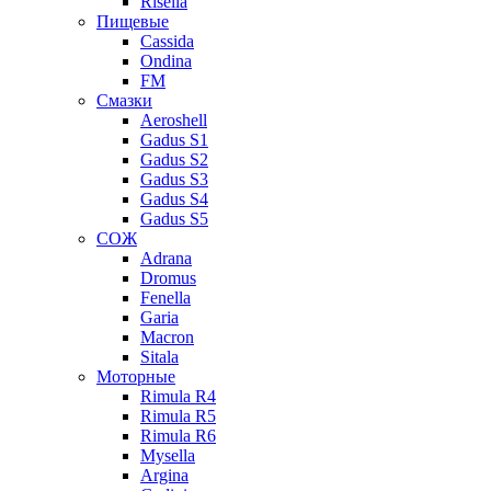
Risella
Пищевые
Cassida
Ondina
FM
Смазки
Aeroshell
Gadus S1
Gadus S2
Gadus S3
Gadus S4
Gadus S5
СОЖ
Adrana
Dromus
Fenella
Garia
Macron
Sitala
Моторные
Rimula R4
Rimula R5
Rimula R6
Mysella
Argina