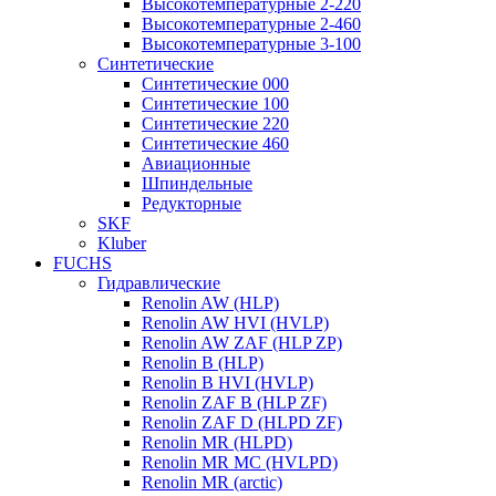
Высокотемпературные 2-220
Высокотемпературные 2-460
Высокотемпературные 3-100
Синтетические
Синтетические 000
Синтетические 100
Синтетические 220
Синтетические 460
Авиационные
Шпиндельные
Редукторные
SKF
Kluber
FUCHS
Гидравлические
Renolin AW (HLP)
Renolin AW HVI (HVLP)
Renolin AW ZAF (HLP ZP)
Renolin B (HLP)
Renolin B HVI (HVLP)
Renolin ZAF B (HLP ZF)
Renolin ZAF D (HLPD ZF)
Renolin MR (HLPD)
Renolin MR MC (HVLPD)
Renolin MR (arctic)