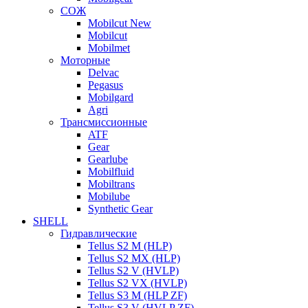
СОЖ
Mobilcut New
Mobilcut
Mobilmet
Моторные
Delvac
Pegasus
Mobilgard
Agri
Трансмиссионные
ATF
Gear
Gearlube
Mobilfluid
Mobiltrans
Mobilube
Synthetic Gear
SHELL
Гидравлические
Tellus S2 M (HLP)
Tellus S2 MХ (HLP)
Tellus S2 V (HVLP)
Tellus S2 VX (HVLP)
Tellus S3 M (HLP ZF)
Tellus S3 V (HVLP ZF)