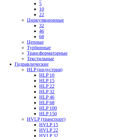
5
10
22
Циркуляционные
32
46
68
Цепные
Турбинные
Трансформаторные
Текстильные
Гидравлические
HLP (индустрия)
HLP 10
HLP 15
HLP 22
HLP 32
HLP 46
HLP 68
HLP 100
HLP 150
HVLP (транспорт)
HVLP 15
HVLP 22
HVLP 32