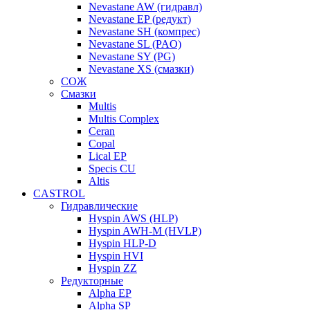
Nevastane AW (гидравл)
Nevastane EP (редукт)
Nevastane SH (компрес)
Nevastane SL (PAO)
Nevastane SY (PG)
Nevastane XS (смазки)
СОЖ
Смазки
Multis
Multis Complex
Ceran
Copal
Lical EP
Specis CU
Altis
CASTROL
Гидравлические
Hyspin AWS (HLP)
Hyspin AWH-M (HVLP)
Hyspin HLP-D
Hyspin HVI
Hyspin ZZ
Редукторные
Alpha EP
Alpha SP