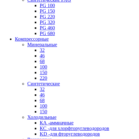
PG 100
PG 150
PG 220
PG 320
PG 460
PG 680
Компрессорные
Минеральные
32
46
68
100
150
220
Синтетические
32
46
68
100
150
Холодильные
КА -аммиачные
КС -для хлорфторуглеводородов
KD -для фторуглеводородов