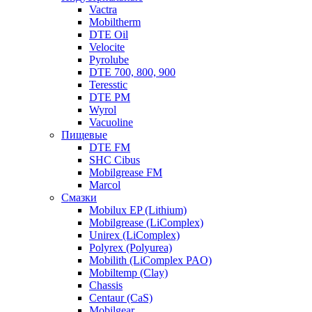
Vactra
Mobiltherm
DTE Oil
Velocite
Pyrolube
DTE 700, 800, 900
Teresstic
DTE PM
Wyrol
Vacuoline
Пищевые
DTE FM
SHC Cibus
Mobilgrease FM
Marcol
Смазки
Mobilux EP (Lithium)
Mobilgrease (LiComplex)
Unirex (LiComplex)
Polyrex (Polyurea)
Mobilith (LiComplex PAO)
Mobiltemp (Clay)
Chassis
Centaur (CaS)
Mobilgear