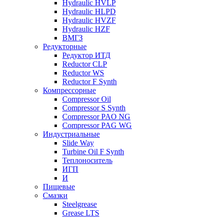
Hydraulic HVLP
Hydraulic HLPD
Hydraulic HVZF
Hydraulic HZF
ВМГЗ
Редукторные
Редуктор ИТД
Reductor CLP
Reductor WS
Reductor F Synth
Компрессорные
Compressor Oil
Compressor S Synth
Compressor PAO NG
Compressor PAG WG
Индустриальные
Slide Way
Turbine Oil F Synth
Теплоноситель
ИГП
И
Пищевые
Смазки
Steelgrease
Grease LTS