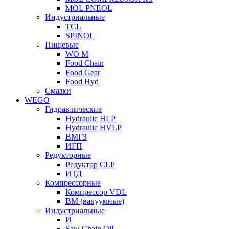
MOL PNEOL
Индустриальные
TCL
SPINOL
Пищевые
WO M
Food Chain
Food Gear
Food Hyd
Смазки
WEGO
Гидравлические
Hydraulic HLP
Hydraulic HVLP
ВМГЗ
ИГП
Редукторные
Редуктор CLP
ИТД
Компрессорные
Компрессор VDL
ВМ (вакуумные)
Индустриальные
И
Saw Chain Oil