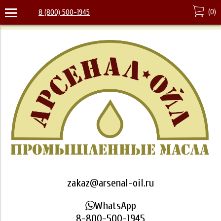
(
0
)
8 (800) 500-1945
zakaz@arsenal-oil.ru
WhatsApp
8-800-500-1945