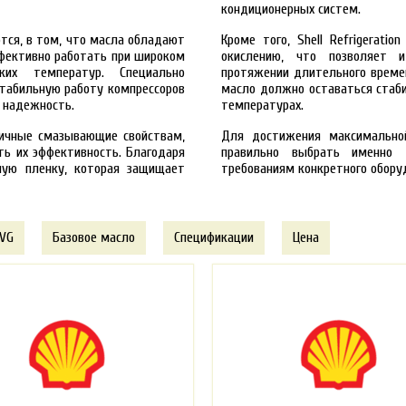
кондиционерных систем.
ются, в том, что масла обладают
Кроме того, Shell Refrigerat
фективно работать при широком
окислению, что позволяет и
ких температур. Специально
протяжении длительного времен
 стабильную работу компрессоров
масло должно оставаться стаб
 надежность.
температурах.
тличные смазывающие свойствам,
Для достижения максимально
ть их эффективность. Благодаря
правильно выбрать именно т
ную пленку, которая защищает
требованиям конкретного обору
 VG
Базовое масло
Спецификации
Цена