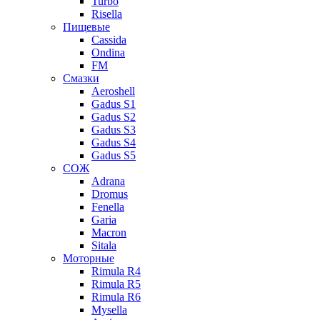
Turbo
Risella
Пищевые
Cassida
Ondina
FM
Смазки
Aeroshell
Gadus S1
Gadus S2
Gadus S3
Gadus S4
Gadus S5
СОЖ
Adrana
Dromus
Fenella
Garia
Macron
Sitala
Моторные
Rimula R4
Rimula R5
Rimula R6
Mysella