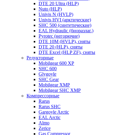
DTE 20 Ultra (HLP)
Nuto (HLP)
Univis N (HVLP)
Univis HVI (арктические)
SHC 500 (синтетические)
EAL Hydraulic (биоразлаг.)
Pyrotec (негорючие)
DTE 10M (HVLP), сняты
DTE 20 (HLP), сняты
DTE Excel (HLP ZF), сняты
Редукторные
Mobilgear 600 XP
SHC 600
Glygoyle
SHC Gear
Mobilgear XMP
Mobilgear SHC XMP
Компрессорные
Rarus
Rarus SHC
Gargoyle Arctic
EAL Arctic
Almo
Zerice
Gas Compressor