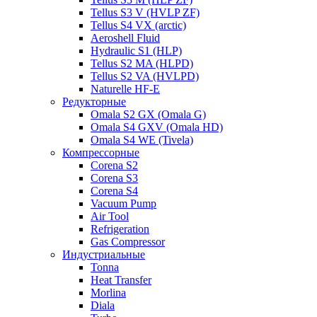
Tellus S3 V (HVLP ZF)
Tellus S4 VX (arctic)
Aeroshell Fluid
Hydraulic S1 (HLP)
Tellus S2 MA (HLPD)
Tellus S2 VA (HVLPD)
Naturelle HF-E
Редукторные
Omala S2 GX (Omala G)
Omala S4 GXV (Omala HD)
Omala S4 WE (Tivela)
Компрессорные
Corena S2
Corena S3
Corena S4
Vacuum Pump
Air Tool
Refrigeration
Gas Compressor
Индустриальные
Tonna
Heat Transfer
Morlina
Diala