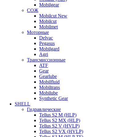
Mobilgear
СОЖ
Mobilcut New
Mobilcut
Mobilmet
Моторные
Delvac
Pegasus
Mobilgard
Agri
Трансмиссионные
ATF
Gear
Gearlube
Mobilfluid
Mobiltrans
Mobilube
Synthetic Gear
SHELL
Гидравлические
Tellus S2 M (HLP)
Tellus S2 MХ (HLP)
Tellus S2 V (HVLP)
Tellus S2 VX (HVLP)
Tellus S3 M (HLP ZF)