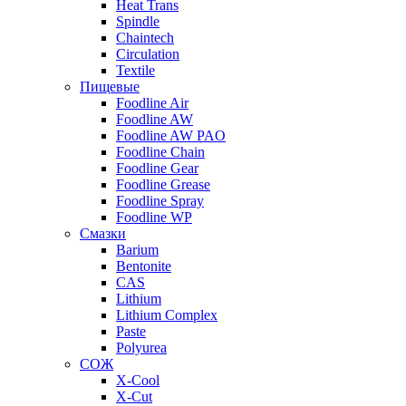
Heat Trans
Spindle
Chaintech
Circulation
Textile
Пищевые
Foodline Air
Foodline AW
Foodline AW PAO
Foodline Chain
Foodline Gear
Foodline Grease
Foodline Spray
Foodline WP
Смазки
Barium
Bentonite
CAS
Lithium
Lithium Complex
Paste
Polyurea
СОЖ
X-Cool
X-Cut