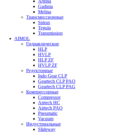
Argina
Gadinia
Melina
Трансмиссионные
Spirax
Tegula
Transmission
AIMOL
Гидравлические
HLP
HVLP
HLP ZF
HVLP ZF
Редукторные
Indo Gear CLP
Geartech CLP PAO
Geartech CLP PAG
Компрессорные
Compressor
Airtech HC
Airtech PAO
Pneumatic
Vacuum
Индустриальные
Slideway