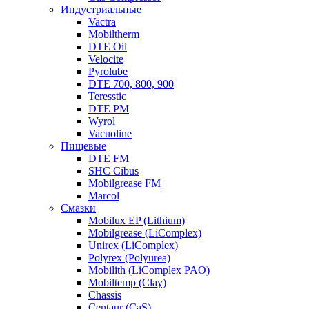
Индустриальные
Vactra
Mobiltherm
DTE Oil
Velocite
Pyrolube
DTE 700, 800, 900
Teresstic
DTE PM
Wyrol
Vacuoline
Пищевые
DTE FM
SHC Cibus
Mobilgrease FM
Marcol
Смазки
Mobilux EP (Lithium)
Mobilgrease (LiComplex)
Unirex (LiComplex)
Polyrex (Polyurea)
Mobilith (LiComplex PAO)
Mobiltemp (Clay)
Chassis
Centaur (CaS)