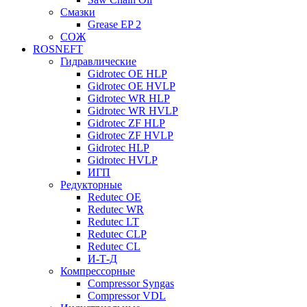
Смазки
Grease EP 2
СОЖ
ROSNEFT
Гидравлические
Gidrotec OE HLP
Gidrotec OE HVLP
Gidrotec WR HLP
Gidrotec WR HVLP
Gidrotec ZF HLP
Gidrotec ZF HVLP
Gidrotec HLP
Gidrotec HVLP
ИГП
Редукторные
Redutec OE
Redutec WR
Redutec LT
Redutec CLP
Redutec CL
И-Т-Д
Компрессорные
Compressor Syngas
Compressor VDL