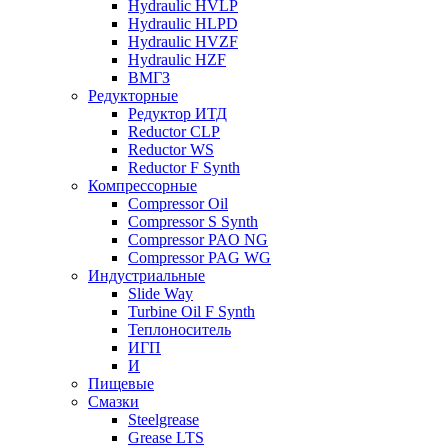
Hydraulic HVLP
Hydraulic HLPD
Hydraulic HVZF
Hydraulic HZF
ВМГЗ
Редукторные
Редуктор ИТД
Reductor CLP
Reductor WS
Reductor F Synth
Компрессорные
Compressor Oil
Compressor S Synth
Compressor PAO NG
Compressor PAG WG
Индустриальные
Slide Way
Turbine Oil F Synth
Теплоноситель
ИГП
И
Пищевые
Смазки
Steelgrease
Grease LTS