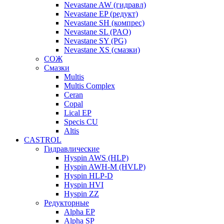
Nevastane AW (гидравл)
Nevastane EP (редукт)
Nevastane SH (компрес)
Nevastane SL (PAO)
Nevastane SY (PG)
Nevastane XS (смазки)
СОЖ
Смазки
Multis
Multis Complex
Ceran
Copal
Lical EP
Specis CU
Altis
CASTROL
Гидравлические
Hyspin AWS (HLP)
Hyspin AWH-M (HVLP)
Hyspin HLP-D
Hyspin HVI
Hyspin ZZ
Редукторные
Alpha EP
Alpha SP