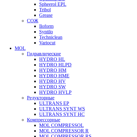
Spheerol EPL
Tribol
Grease
СОЖ
Iloform
Syntilo
Techniclean
Variocut
MOL
Гидравлические
HYDRO HL
HYDRO HLPD
HYDRO HM
HYDRO HME
HYDRO HV
HYDRO SW
HYDRO HVLP
Редукторные
ULTRANS EP
ULTRANS SYNT WS
ULTRANS SYNT HC
Компрессорные
MOL COMPRESSOL
MOL COMPRESSOR R
MOL COMPRESSOR RS