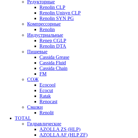
Редукторные
Renolin CLP
Renolin Unisyn CLP
Renolin SYN PG
Компрессорные
Renolin
Индустриальные
Renep CGLP
Renolin DTA
Пищевые
Cassida Grease
Cassida Fluid
Cassida Chain
FM
СОЖ
Ecocool
Ecocut
Ratak
Renocast
Смазки
Renolit
TOTAL
Гидравлические
AZOLLA ZS (HLP)
AZOLLA AF (HLP ZF)