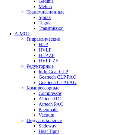
Gadinia
Melina
Трансмиссионные
Spirax
Tegula
Transmission
AIMOL
Гидравлические
HLP
HVLP
HLP ZF
HVLP ZF
Редукторные
Indo Gear CLP
Geartech CLP PAO
Geartech CLP PAG
Компрессорные
Compressor
Airtech HC
Airtech PAO
Pneumatic
Vacuum
Индустриальные
Slideway
Heat Trans