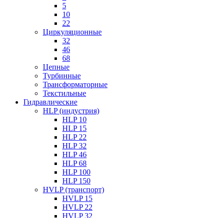
5
10
22
Циркуляционные
32
46
68
Цепные
Турбинные
Трансформаторные
Текстильные
Гидравлические
HLP (индустрия)
HLP 10
HLP 15
HLP 22
HLP 32
HLP 46
HLP 68
HLP 100
HLP 150
HVLP (транспорт)
HVLP 15
HVLP 22
HVLP 32