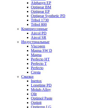
Alphasyn EP
Optigear BM
Optigear EP
Optigear Synthetic PD
Tribol 1730
Tribol 800
Компрессорные
Aircol PD
Aircol SR
Индустриальные
Viscogen
Magna SW D
Magna
Perfecto HT
Perfecto T
Perfecto
Cresta
Смазки
Inertox
Longtime PD
Molub-Alloy
Olit
Optimol Paste
Optipit
Optitemp LG