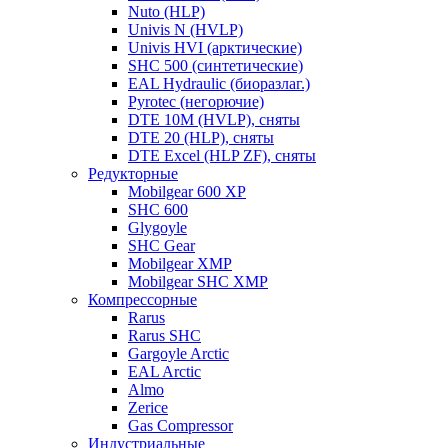
Nuto (HLP)
Univis N (HVLP)
Univis HVI (арктические)
SHC 500 (синтетические)
EAL Hydraulic (биоразлаг.)
Pyrotec (негорючие)
DTE 10M (HVLP), сняты
DTE 20 (HLP), сняты
DTE Excel (HLP ZF), сняты
Редукторные
Mobilgear 600 XP
SHC 600
Glygoyle
SHC Gear
Mobilgear XMP
Mobilgear SHC XMP
Компрессорные
Rarus
Rarus SHC
Gargoyle Arctic
EAL Arctic
Almo
Zerice
Gas Compressor
Индустриальные