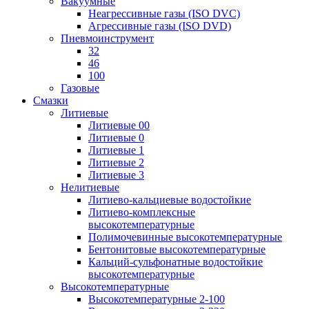
Вакуумные
Неагрессивные газы (ISO DVC)
Агрессивные газы (ISO DVD)
Пневмоинструмент
32
46
100
Газовые
Смазки
Литиевые
Литиевые 00
Литиевые 0
Литиевые 1
Литиевые 2
Литиевые 3
Нелитиевые
Литиево-кальциевые водостойкие
Литиево-комплексные
высокотемпературные
Полимочевинные высокотемпературные
Бентонитовые высокотемпературные
Кальций-сульфонатные водостойкие
высокотемпературные
Высокотемпературные
Высокотемпературные 2-100