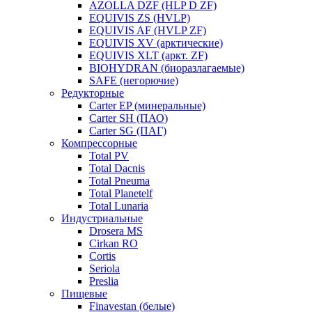
AZOLLA DZF (HLP D ZF)
EQUIVIS ZS (HVLP)
EQUIVIS AF (HVLP ZF)
EQUIVIS XV (арктические)
EQUIVIS XLT (аркт. ZF)
BIOHYDRAN (биоразлагаемые)
SAFE (негорючие)
Редукторные
Carter EP (минеральные)
Carter SH (ПАО)
Carter SG (ПАГ)
Компрессорные
Total PV
Total Dacnis
Total Pneuma
Total Planetelf
Total Lunaria
Индустриальные
Drosera MS
Cirkan RO
Cortis
Seriola
Preslia
Пищевые
Finavestan (белые)