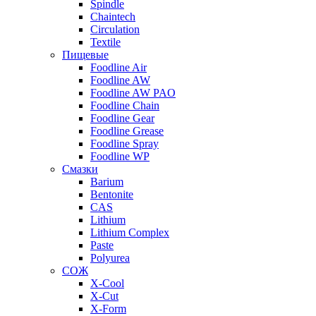
Spindle
Chaintech
Circulation
Textile
Пищевые
Foodline Air
Foodline AW
Foodline AW PAO
Foodline Chain
Foodline Gear
Foodline Grease
Foodline Spray
Foodline WP
Смазки
Barium
Bentonite
CAS
Lithium
Lithium Complex
Paste
Polyurea
СОЖ
X-Cool
X-Cut
X-Form