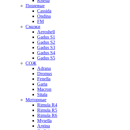
Risella
Пищевые
Cassida
Ondina
FM
Смазки
Aeroshell
Gadus S1
Gadus S2
Gadus S3
Gadus S4
Gadus S5
СОЖ
Adrana
Dromus
Fenella
Garia
Macron
Sitala
Моторные
Rimula R4
Rimula R5
Rimula R6
Mysella
Argina