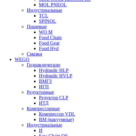
MOL PNEOL
Индустриальные
TCL
SPINOL
Пищевые
WO M
Food Chain
Food Gear
Food Hyd
Смазки
WEGO
Гидравлические
Hydraulic HLP
Hydraulic HVLP
ВМГЗ
ИГП
Редукторные
Редуктор CLP
ИТД
Компрессорные
Компрессор VDL
ВМ (вакуумные)
Индустриальные
И
Saw Chain Oil