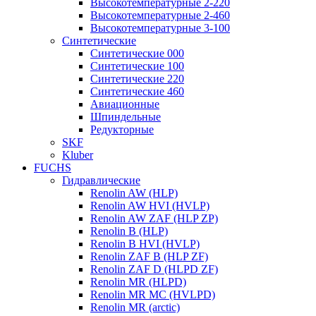
Высокотемпературные 2-220
Высокотемпературные 2-460
Высокотемпературные 3-100
Синтетические
Синтетические 000
Синтетические 100
Синтетические 220
Синтетические 460
Авиационные
Шпиндельные
Редукторные
SKF
Kluber
FUCHS
Гидравлические
Renolin AW (HLP)
Renolin AW HVI (HVLP)
Renolin AW ZAF (HLP ZP)
Renolin B (HLP)
Renolin B HVI (HVLP)
Renolin ZAF B (HLP ZF)
Renolin ZAF D (HLPD ZF)
Renolin MR (HLPD)
Renolin MR MC (HVLPD)
Renolin MR (arctic)