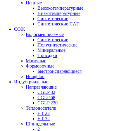
Цепные
Высокотемпературные
Низкотемпературные
Синтетические
Синтетические ПАГ
СОЖ
Водосмешиваемые
Синтетические
Полусинтетические
Минеральные
Присадки
Масляные
Формовочные
Быстроиспаряющиеся
Houghton
Индустриальные
Направляющие
CGLP 32
CGLP 68
CGLP 220
Теплоносители
HT 22
HT 32
Шпиндельные
2