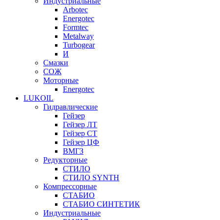
Индустриальные
Arbotec
Energotec
Formtec
Metalway
Turbogear
И
Смазки
СОЖ
Моторные
Energotec
LUKOIL
Гидравлические
Гейзер
Гейзер ЛТ
Гейзер СТ
Гейзер ЦФ
ВМГЗ
Редукторные
СТИЛО
СТИЛО SYNTH
Компрессорные
СТАБИО
СТАБИО СИНТЕТИК
Индустриальные