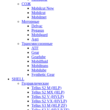
СОЖ
Mobilcut New
Mobilcut
Mobilmet
Моторные
Delvac
Pegasus
Mobilgard
Agri
Трансмиссионные
ATF
Gear
Gearlube
Mobilfluid
Mobiltrans
Mobilube
Synthetic Gear
SHELL
Гидравлические
Tellus S2 M (HLP)
Tellus S2 MХ (HLP)
Tellus S2 V (HVLP)
Tellus S2 VX (HVLP)
Tellus S3 M (HLP ZF)
Tellus S3 V (HVLP ZF)