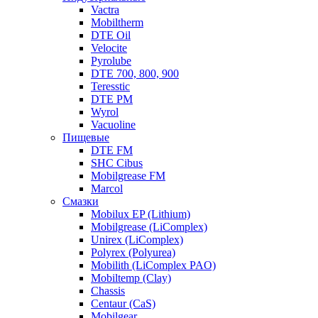
Vactra
Mobiltherm
DTE Oil
Velocite
Pyrolube
DTE 700, 800, 900
Teresstic
DTE PM
Wyrol
Vacuoline
Пищевые
DTE FM
SHC Cibus
Mobilgrease FM
Marcol
Смазки
Mobilux EP (Lithium)
Mobilgrease (LiComplex)
Unirex (LiComplex)
Polyrex (Polyurea)
Mobilith (LiComplex PAO)
Mobiltemp (Clay)
Chassis
Centaur (CaS)
Mobilgear