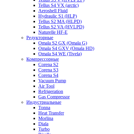
Tellus S4 VX (arctic)
Aeroshell Fluid
Hydraulic S1 (HLP)
Tellus S2 MA (HLPD)
Tellus S2 VA (HVLPD)
Naturelle HF-E
Редукторные
Omala S2 GX (Omala G)
Omala S4 GXV (Omala HD)
Omala S4 WE (Tivela)
Компрессорные
Corena S2
Corena S3
Corena S4
Vacuum Pump
Air Tool
Refrigeration
Gas Compressor
Индустриальные
Tonna
Heat Transfer
Morlina
Diala
Turbo