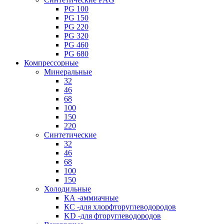
PG 100
PG 150
PG 220
PG 320
PG 460
PG 680
Компрессорные
Минеральные
32
46
68
100
150
220
Синтетические
32
46
68
100
150
Холодильные
КА -аммиачные
КС -для хлорфторуглеводородов
KD -для фторуглеводородов