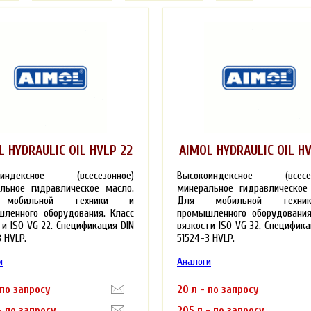
L HYDRAULIC OIL HVLP 22
AIMOL HYDRAULIC OIL HV
оиндексное (всесезонное)
Высокоиндексное (всесез
льное гидравлическое масло.
минеральное гидравлическое
мобильной техники и
Для мобильной техн
ленного оборудования. Класс
промышленного оборудования
ти ISO VG 22. Спецификация DIN
вязкости ISO VG 32. Специфика
 HVLP.
51524-3 HVLP.
и
Аналоги
 по запросу
20 л - по запросу
- по запросу
205 л - по запросу