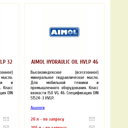
LP 32
AIMOL HYDRAULIC OIL HVLP 46
онное)
Высокоиндексное (всесезонное)
 масло.
минеральное гидравлическое масло.
ики и
Для мобильной техники и
. Класс
промышленного оборудования. Класс
ция DIN
вязкости ISO VG 46. Спецификация DIN
51524-3 HVLP.
Аналоги
20 л - по запросу
205 л - по запросу