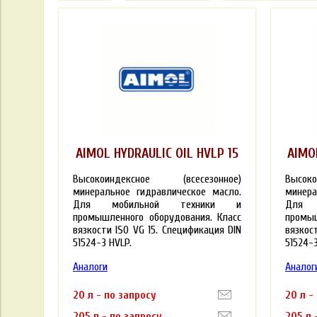
AIMOL HYDRAULIC OIL HVLP 15
AIMO
Высокоиндексное (всесезонное)
Высок
минеральное гидравлическое масло.
минера
Для мобильной техники и
Для 
промышленного оборудования. Класс
промыш
вязкости ISO VG 15. Спецификация DIN
вязкос
51524-3 HVLP.
51524-3
Аналоги
Аналог
20 л - по запросу
20 л -
205 л - по запросу
205 л 