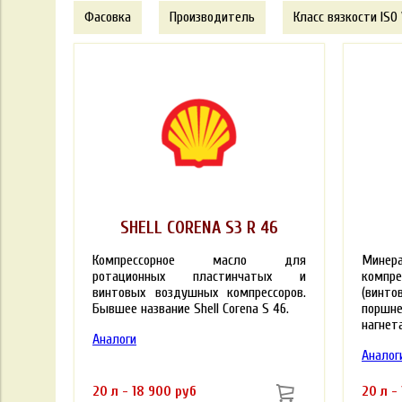
Фасовка
Производитель
Класс вязкости ISO
SHELL CORENA S3 R 46
Компрессорное масло для
Минер
ротационных пластинчатых и
комп
винтовых воздушных компрессоров.
(винт
Бывшее название Shell Corena S 46.
поршн
нагнета
Аналоги
Аналог
20 л - 18 900 руб
20 л -