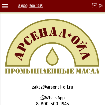
(
0
)
8 (800) 500-1945
zakaz@arsenal-oil.ru
WhatsApp
8-800-500-1945