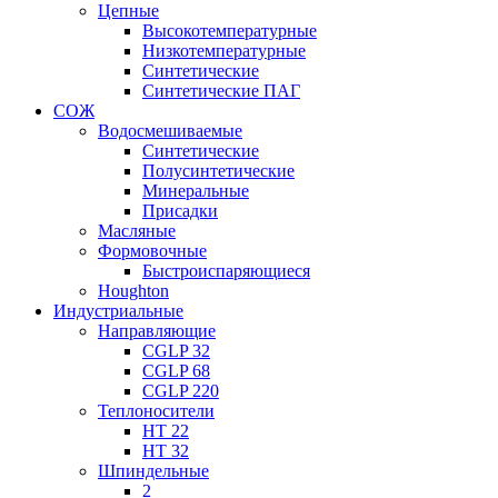
Цепные
Высокотемпературные
Низкотемпературные
Синтетические
Синтетические ПАГ
СОЖ
Водосмешиваемые
Синтетические
Полусинтетические
Минеральные
Присадки
Масляные
Формовочные
Быстроиспаряющиеся
Houghton
Индустриальные
Направляющие
CGLP 32
CGLP 68
CGLP 220
Теплоносители
HT 22
HT 32
Шпиндельные
2