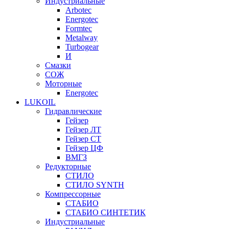
Индустриальные
Arbotec
Energotec
Formtec
Metalway
Turbogear
И
Смазки
СОЖ
Моторные
Energotec
LUKOIL
Гидравлические
Гейзер
Гейзер ЛТ
Гейзер СТ
Гейзер ЦФ
ВМГЗ
Редукторные
СТИЛО
СТИЛО SYNTH
Компрессорные
СТАБИО
СТАБИО СИНТЕТИК
Индустриальные