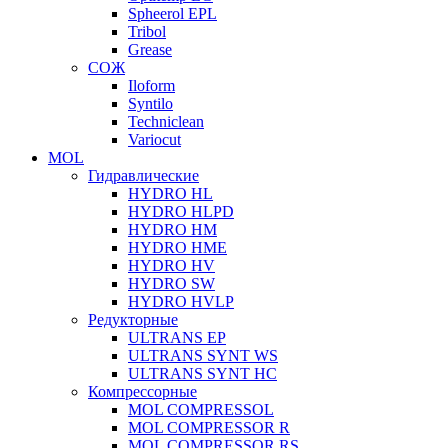
Spheerol EPL
Tribol
Grease
СОЖ
Iloform
Syntilo
Techniclean
Variocut
MOL
Гидравлические
HYDRO HL
HYDRO HLPD
HYDRO HM
HYDRO HME
HYDRO HV
HYDRO SW
HYDRO HVLP
Редукторные
ULTRANS EP
ULTRANS SYNT WS
ULTRANS SYNT HC
Компрессорные
MOL COMPRESSOL
MOL COMPRESSOR R
MOL COMPRESSOR RS