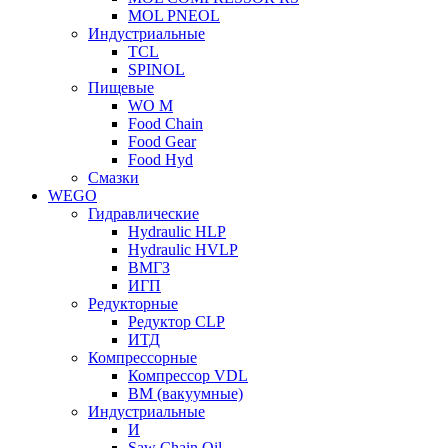
MOL PNEOL
Индустриальные
TCL
SPINOL
Пищевые
WO M
Food Chain
Food Gear
Food Hyd
Смазки
WEGO
Гидравлические
Hydraulic HLP
Hydraulic HVLP
ВМГЗ
ИГП
Редукторные
Редуктор CLP
ИТД
Компрессорные
Компрессор VDL
ВМ (вакуумные)
Индустриальные
И
Saw Chain Oil