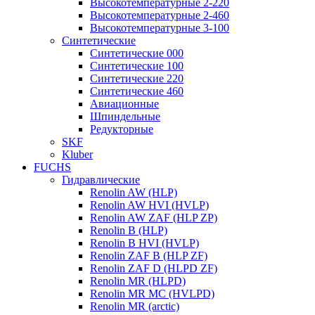
Высокотемпературные 2-220
Высокотемпературные 2-460
Высокотемпературные 3-100
Синтетические
Синтетические 000
Синтетические 100
Синтетические 220
Синтетические 460
Авиационные
Шпиндельные
Редукторные
SKF
Kluber
FUCHS
Гидравлические
Renolin AW (HLP)
Renolin AW HVI (HVLP)
Renolin AW ZAF (HLP ZP)
Renolin B (HLP)
Renolin B HVI (HVLP)
Renolin ZAF B (HLP ZF)
Renolin ZAF D (HLPD ZF)
Renolin MR (HLPD)
Renolin MR MC (HVLPD)
Renolin MR (arctic)