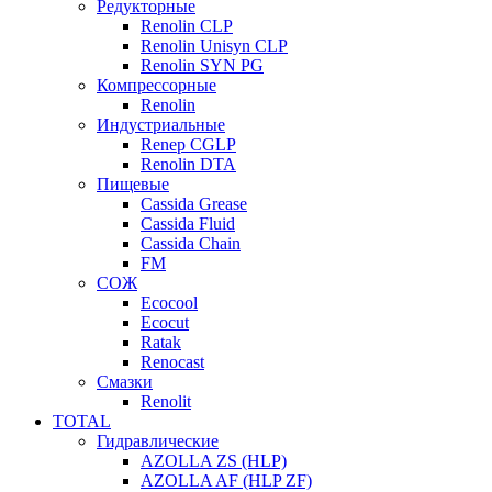
Редукторные
Renolin CLP
Renolin Unisyn CLP
Renolin SYN PG
Компрессорные
Renolin
Индустриальные
Renep CGLP
Renolin DTA
Пищевые
Cassida Grease
Cassida Fluid
Cassida Chain
FM
СОЖ
Ecocool
Ecocut
Ratak
Renocast
Смазки
Renolit
TOTAL
Гидравлические
AZOLLA ZS (HLP)
AZOLLA AF (HLP ZF)