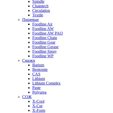
Spindle
Chaintech
Circulation
Textile
Пищевые
Foodline Air
Foodline AW
Foodline AW PAO
Foodline Chain
Foodline Gear
Foodline Grease
Foodline Spray
Foodline WP
Смазки
Barium
Bentonite
CAS
Lithium
Lithium Complex
Paste
Polyurea
СОЖ
X-Cool
X-Cut
X-Form