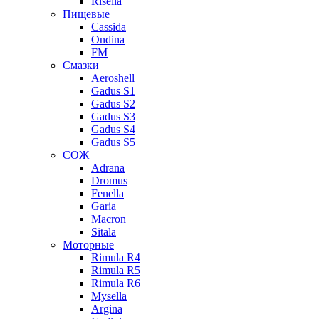
Risella
Пищевые
Cassida
Ondina
FM
Смазки
Aeroshell
Gadus S1
Gadus S2
Gadus S3
Gadus S4
Gadus S5
СОЖ
Adrana
Dromus
Fenella
Garia
Macron
Sitala
Моторные
Rimula R4
Rimula R5
Rimula R6
Mysella
Argina