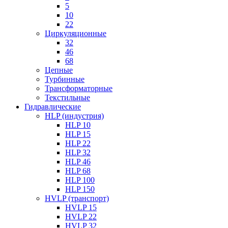
5
10
22
Циркуляционные
32
46
68
Цепные
Турбинные
Трансформаторные
Текстильные
Гидравлические
HLP (индустрия)
HLP 10
HLP 15
HLP 22
HLP 32
HLP 46
HLP 68
HLP 100
HLP 150
HVLP (транспорт)
HVLP 15
HVLP 22
HVLP 32