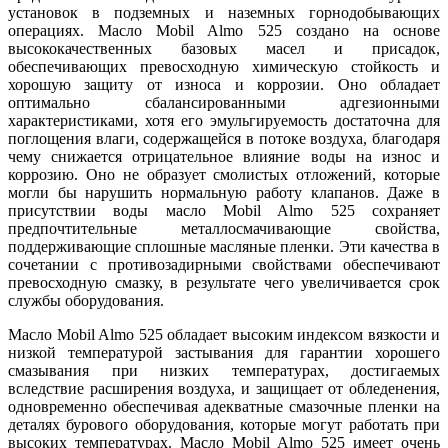
установок в подземных и наземных горнодобывающих
операциях. Масло Mobil Almo 525 создано на основе
высококачественных базовых масел и присадок,
обеспечивающих превосходную химическую стойкость и
хорошую защиту от износа и коррозии. Оно обладает
оптимально сбалансированными адгезионными
характеристиками, хотя его эмульгируемость достаточна для
поглощения влаги, содержащейся в потоке воздуха, благодаря
чему снижается отрицательное влияние воды на износ и
коррозию. Оно не образует смолистых отложений, которые
могли бы нарушить нормальную работу клапанов. Даже в
присутствии воды масло Mobil Almo 525 сохраняет
предпочтительные металлосмачивающие свойства,
поддерживающие сплошные масляные пленки. Эти качества в
сочетании с противозадирными свойствами обеспечивают
превосходную смазку, в результате чего увеличивается срок
службы оборудования.
Масло Mobil Almo 525 обладает высоким индексом вязкости и
низкой температурой застывания для гарантии хорошего
смазывания при низких температурах, достигаемых
вследствие расширения воздуха, и защищает от обледенения,
одновременно обеспечивая адекватные смазочные пленки на
деталях бурового оборудования, которые могут работать при
высоких температурах. Масло Mobil Almo 525 имеет очень