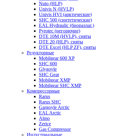
Nuto (HLP)
Univis N (HVLP)
Univis HVI (арктические)
SHC 500 (синтетические)
EAL Hydraulic (биоразлаг.)
Pyrotec (негорючие)
DTE 10M (HVLP), сняты
DTE 20 (HLP), сняты
DTE Excel (HLP ZF), сняты
Редукторные
Mobilgear 600 XP
SHC 600
Glygoyle
SHC Gear
Mobilgear XMP
Mobilgear SHC XMP
Компрессорные
Rarus
Rarus SHC
Gargoyle Arctic
EAL Arctic
Almo
Zerice
Gas Compressor
Индустриальные