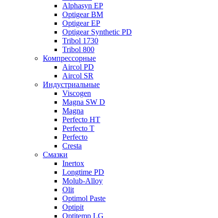
Alphasyn EP
Optigear BM
Optigear EP
Optigear Synthetic PD
Tribol 1730
Tribol 800
Компрессорные
Aircol PD
Aircol SR
Индустриальные
Viscogen
Magna SW D
Magna
Perfecto HT
Perfecto T
Perfecto
Cresta
Смазки
Inertox
Longtime PD
Molub-Alloy
Olit
Optimol Paste
Optipit
Optitemp LG