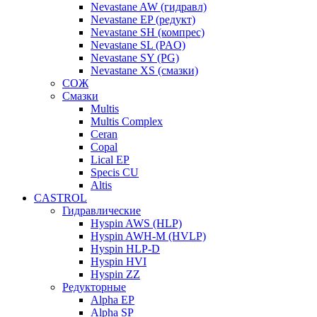
Nevastane AW (гидравл)
Nevastane EP (редукт)
Nevastane SH (компрес)
Nevastane SL (PAO)
Nevastane SY (PG)
Nevastane XS (смазки)
СОЖ
Смазки
Multis
Multis Complex
Ceran
Copal
Lical EP
Specis CU
Altis
CASTROL
Гидравлические
Hyspin AWS (HLP)
Hyspin AWH-M (HVLP)
Hyspin HLP-D
Hyspin HVI
Hyspin ZZ
Редукторные
Alpha EP
Alpha SP