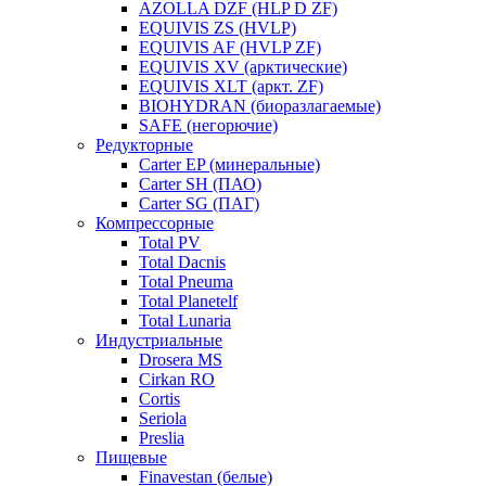
AZOLLA DZF (HLP D ZF)
EQUIVIS ZS (HVLP)
EQUIVIS AF (HVLP ZF)
EQUIVIS XV (арктические)
EQUIVIS XLT (аркт. ZF)
BIOHYDRAN (биоразлагаемые)
SAFE (негорючие)
Редукторные
Carter EP (минеральные)
Carter SH (ПАО)
Carter SG (ПАГ)
Компрессорные
Total PV
Total Dacnis
Total Pneuma
Total Planetelf
Total Lunaria
Индустриальные
Drosera MS
Cirkan RO
Cortis
Seriola
Preslia
Пищевые
Finavestan (белые)