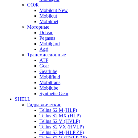
СОЖ
Mobilcut New
Mobilcut
Mobilmet
Моторные
Delvac
Pegasus
Mobilgard
Agri
Трансмиссионные
ATF
Gear
Gearlube
Mobilfluid
Mobiltrans
Mobilube
Synthetic Gear
SHELL
Гидравлические
Tellus S2 M (HLP)
Tellus S2 MХ (HLP)
Tellus S2 V (HVLP)
Tellus S2 VX (HVLP)
Tellus S3 M (HLP ZF)
Tellus S3 V (HVLP ZF)