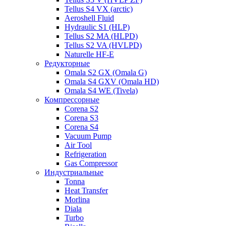
Tellus S4 VX (arctic)
Aeroshell Fluid
Hydraulic S1 (HLP)
Tellus S2 MA (HLPD)
Tellus S2 VA (HVLPD)
Naturelle HF-E
Редукторные
Omala S2 GX (Omala G)
Omala S4 GXV (Omala HD)
Omala S4 WE (Tivela)
Компрессорные
Corena S2
Corena S3
Corena S4
Vacuum Pump
Air Tool
Refrigeration
Gas Compressor
Индустриальные
Tonna
Heat Transfer
Morlina
Diala
Turbo