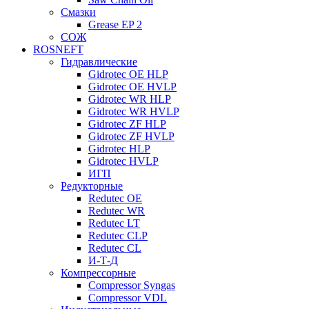
Смазки
Grease EP 2
СОЖ
ROSNEFT
Гидравлические
Gidrotec OE HLP
Gidrotec OE HVLP
Gidrotec WR HLP
Gidrotec WR HVLP
Gidrotec ZF HLP
Gidrotec ZF HVLP
Gidrotec HLP
Gidrotec HVLP
ИГП
Редукторные
Redutec OE
Redutec WR
Redutec LT
Redutec CLP
Redutec CL
И-Т-Д
Компрессорные
Compressor Syngas
Compressor VDL