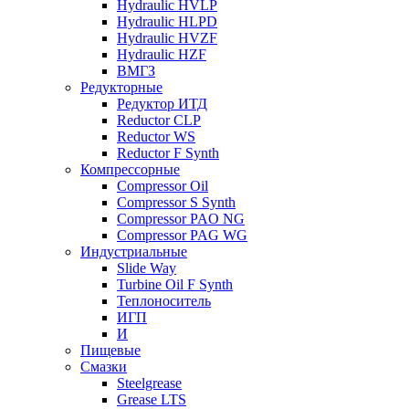
Hydraulic HVLP
Hydraulic HLPD
Hydraulic HVZF
Hydraulic HZF
ВМГЗ
Редукторные
Редуктор ИТД
Reductor CLP
Reductor WS
Reductor F Synth
Компрессорные
Compressor Oil
Compressor S Synth
Compressor PAO NG
Compressor PAG WG
Индустриальные
Slide Way
Turbine Oil F Synth
Теплоноситель
ИГП
И
Пищевые
Смазки
Steelgrease
Grease LTS