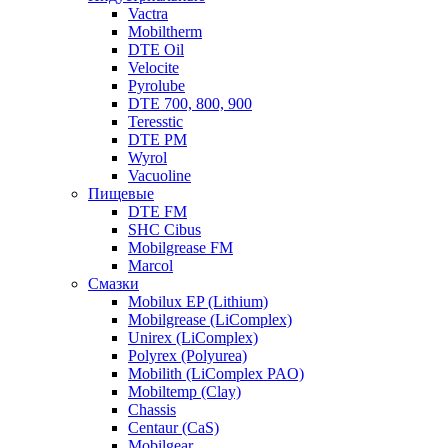
Vactra
Mobiltherm
DTE Oil
Velocite
Pyrolube
DTE 700, 800, 900
Teresstic
DTE PM
Wyrol
Vacuoline
Пищевые
DTE FM
SHC Cibus
Mobilgrease FM
Marcol
Смазки
Mobilux EP (Lithium)
Mobilgrease (LiComplex)
Unirex (LiComplex)
Polyrex (Polyurea)
Mobilith (LiComplex PAO)
Mobiltemp (Clay)
Chassis
Centaur (CaS)
Mobilgear