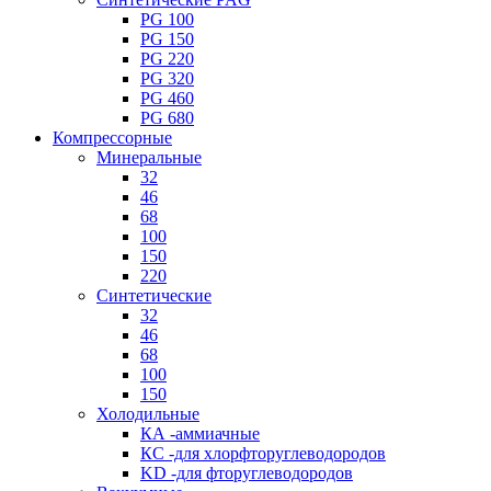
PG 100
PG 150
PG 220
PG 320
PG 460
PG 680
Компрессорные
Минеральные
32
46
68
100
150
220
Синтетические
32
46
68
100
150
Холодильные
КА -аммиачные
КС -для хлорфторуглеводородов
KD -для фторуглеводородов