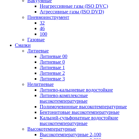
Вакуумные
Неагрессивные газы (ISO DVC)
Агрессивные газы (ISO DVD)
Пневмоинструмент
32
46
100
Газовые
Смазки
Литиевые
Литиевые 00
Литиевые 0
Литиевые 1
Литиевые 2
Литиевые 3
Нелитиевые
Литиево-кальциевые водостойкие
Литиево-комплексные
высокотемпературные
Полимочевинные высокотемпературные
Бентонитовые высокотемпературные
Кальций-сульфонатные водостойкие
высокотемпературные
Высокотемпературные
Высокотемпературные 2-100