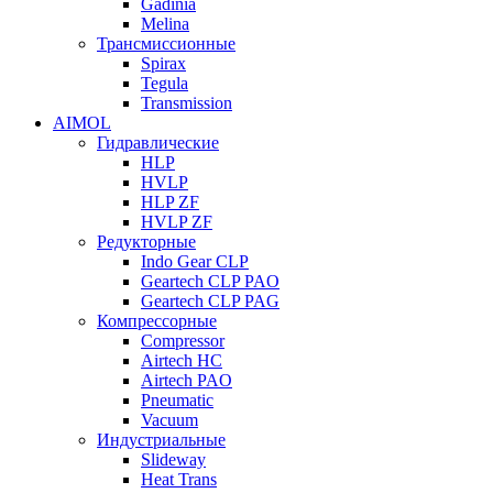
Gadinia
Melina
Трансмиссионные
Spirax
Tegula
Transmission
AIMOL
Гидравлические
HLP
HVLP
HLP ZF
HVLP ZF
Редукторные
Indo Gear CLP
Geartech CLP PAO
Geartech CLP PAG
Компрессорные
Compressor
Airtech HC
Airtech PAO
Pneumatic
Vacuum
Индустриальные
Slideway
Heat Trans