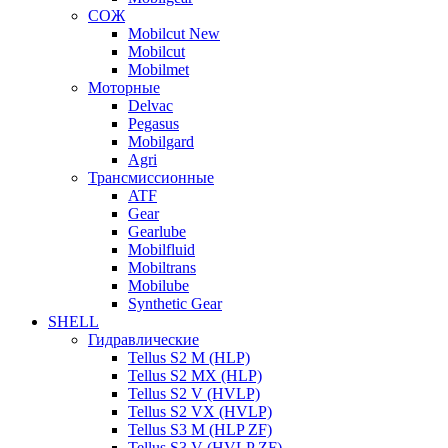
СОЖ
Mobilcut New
Mobilcut
Mobilmet
Моторные
Delvac
Pegasus
Mobilgard
Agri
Трансмиссионные
ATF
Gear
Gearlube
Mobilfluid
Mobiltrans
Mobilube
Synthetic Gear
SHELL
Гидравлические
Tellus S2 M (HLP)
Tellus S2 MХ (HLP)
Tellus S2 V (HVLP)
Tellus S2 VX (HVLP)
Tellus S3 M (HLP ZF)
Tellus S3 V (HVLP ZF)