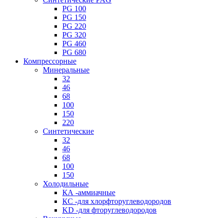
PG 100
PG 150
PG 220
PG 320
PG 460
PG 680
Компрессорные
Минеральные
32
46
68
100
150
220
Синтетические
32
46
68
100
150
Холодильные
КА -аммиачные
КС -для хлорфторуглеводородов
KD -для фторуглеводородов