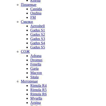
Risella
Пищевые
Cassida
Ondina
FM
Смазки
Aeroshell
Gadus S1
Gadus S2
Gadus S3
Gadus S4
Gadus S5
СОЖ
Adrana
Dromus
Fenella
Garia
Macron
Sitala
Моторные
Rimula R4
Rimula R5
Rimula R6
Mysella
Argina