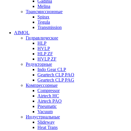
Gadinia
Melina
Трансмиссионные
Spirax
Tegula
Transmission
AIMOL
Гидравлические
HLP
HVLP
HLP ZF
HVLP ZF
Редукторные
Indo Gear CLP
Geartech CLP PAO
Geartech CLP PAG
Компрессорные
Compressor
Airtech HC
Airtech PAO
Pneumatic
Vacuum
Индустриальные
Slideway
Heat Trans