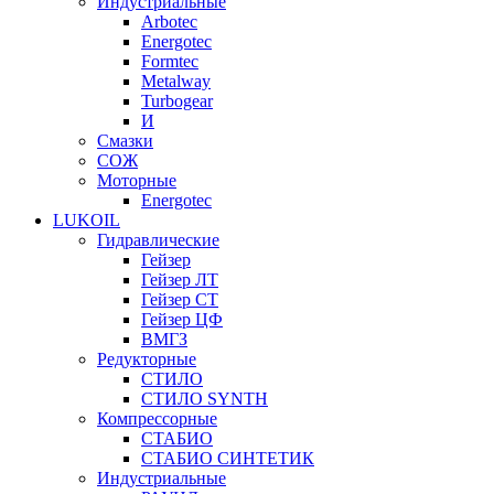
Индустриальные
Arbotec
Energotec
Formtec
Metalway
Turbogear
И
Смазки
СОЖ
Моторные
Energotec
LUKOIL
Гидравлические
Гейзер
Гейзер ЛТ
Гейзер СТ
Гейзер ЦФ
ВМГЗ
Редукторные
СТИЛО
СТИЛО SYNTH
Компрессорные
СТАБИО
СТАБИО СИНТЕТИК
Индустриальные