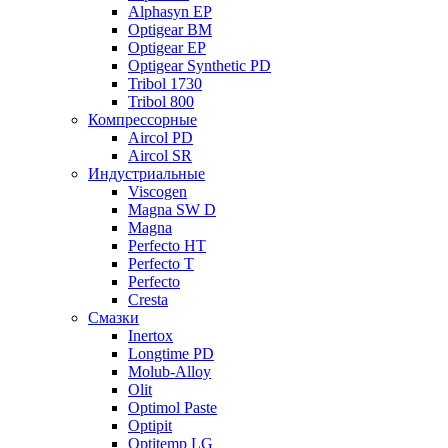
Alphasyn EP
Optigear BM
Optigear EP
Optigear Synthetic PD
Tribol 1730
Tribol 800
Компрессорные
Aircol PD
Aircol SR
Индустриальные
Viscogen
Magna SW D
Magna
Perfecto HT
Perfecto T
Perfecto
Cresta
Смазки
Inertox
Longtime PD
Molub-Alloy
Olit
Optimol Paste
Optipit
Optitemp LG