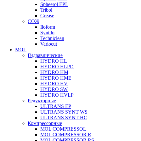
Spheerol EPL
Tribol
Grease
СОЖ
Iloform
Syntilo
Techniclean
Variocut
MOL
Гидравлические
HYDRO HL
HYDRO HLPD
HYDRO HM
HYDRO HME
HYDRO HV
HYDRO SW
HYDRO HVLP
Редукторные
ULTRANS EP
ULTRANS SYNT WS
ULTRANS SYNT HC
Компрессорные
MOL COMPRESSOL
MOL COMPRESSOR R
MOL COMPRESSOR RS