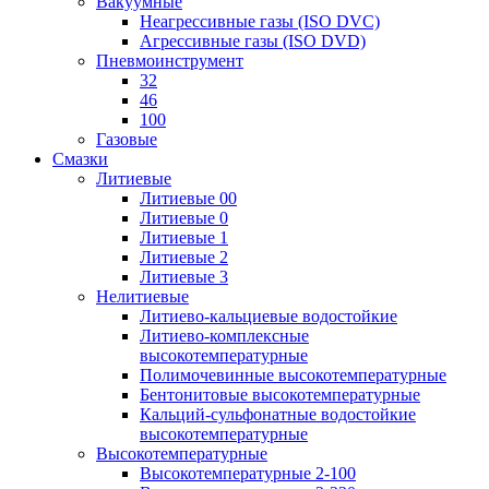
Вакуумные
Неагрессивные газы (ISO DVC)
Агрессивные газы (ISO DVD)
Пневмоинструмент
32
46
100
Газовые
Смазки
Литиевые
Литиевые 00
Литиевые 0
Литиевые 1
Литиевые 2
Литиевые 3
Нелитиевые
Литиево-кальциевые водостойкие
Литиево-комплексные
высокотемпературные
Полимочевинные высокотемпературные
Бентонитовые высокотемпературные
Кальций-сульфонатные водостойкие
высокотемпературные
Высокотемпературные
Высокотемпературные 2-100