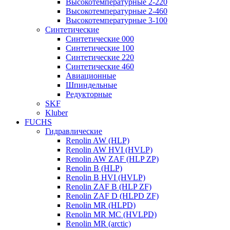
Высокотемпературные 2-220
Высокотемпературные 2-460
Высокотемпературные 3-100
Синтетические
Синтетические 000
Синтетические 100
Синтетические 220
Синтетические 460
Авиационные
Шпиндельные
Редукторные
SKF
Kluber
FUCHS
Гидравлические
Renolin AW (HLP)
Renolin AW HVI (HVLP)
Renolin AW ZAF (HLP ZP)
Renolin B (HLP)
Renolin B HVI (HVLP)
Renolin ZAF B (HLP ZF)
Renolin ZAF D (HLPD ZF)
Renolin MR (HLPD)
Renolin MR MC (HVLPD)
Renolin MR (arctic)