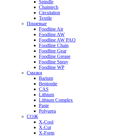
Spindle
Chaintech
Circulation
Textile
Пищевые
Foodline Air
Foodline AW
Foodline AW PAO
Foodline Chain
Foodline Gear
Foodline Grease
Foodline Spray
Foodline WP
Смазки
Barium
Bentonite
CAS
Lithium
Lithium Complex
Paste
Polyurea
СОЖ
X-Cool
X-Cut
X-Form