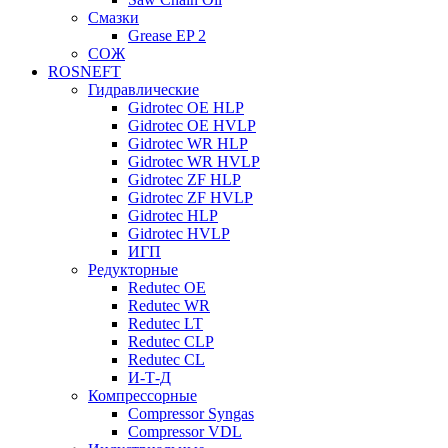
Смазки
Grease EP 2
СОЖ
ROSNEFT
Гидравлические
Gidrotec OE HLP
Gidrotec OE HVLP
Gidrotec WR HLP
Gidrotec WR HVLP
Gidrotec ZF HLP
Gidrotec ZF HVLP
Gidrotec HLP
Gidrotec HVLP
ИГП
Редукторные
Redutec OE
Redutec WR
Redutec LT
Redutec CLP
Redutec CL
И-Т-Д
Компрессорные
Compressor Syngas
Compressor VDL