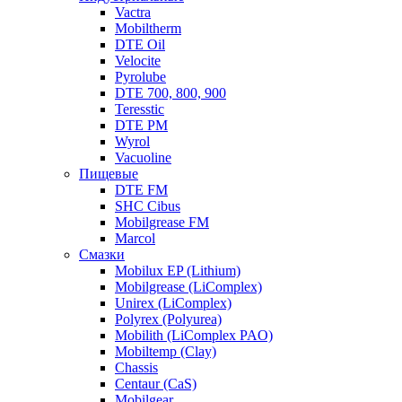
Vactra
Mobiltherm
DTE Oil
Velocite
Pyrolube
DTE 700, 800, 900
Teresstic
DTE PM
Wyrol
Vacuoline
Пищевые
DTE FM
SHC Cibus
Mobilgrease FM
Marcol
Смазки
Mobilux EP (Lithium)
Mobilgrease (LiComplex)
Unirex (LiComplex)
Polyrex (Polyurea)
Mobilith (LiComplex PAO)
Mobiltemp (Clay)
Chassis
Centaur (CaS)
Mobilgear