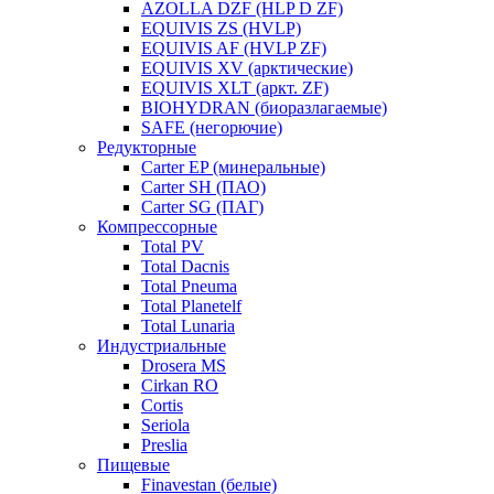
AZOLLA DZF (HLP D ZF)
EQUIVIS ZS (HVLP)
EQUIVIS AF (HVLP ZF)
EQUIVIS XV (арктические)
EQUIVIS XLT (аркт. ZF)
BIOHYDRAN (биоразлагаемые)
SAFE (негорючие)
Редукторные
Carter EP (минеральные)
Carter SH (ПАО)
Carter SG (ПАГ)
Компрессорные
Total PV
Total Dacnis
Total Pneuma
Total Planetelf
Total Lunaria
Индустриальные
Drosera MS
Cirkan RO
Cortis
Seriola
Preslia
Пищевые
Finavestan (белые)