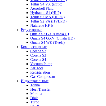
Tellus S4 VX (arctic)
Aeroshell Fluid
Hydraulic S1 (HLP)
Tellus S2 MA (HLPD)
Tellus S2 VA (HVLPD)
Naturelle HF-E
Редукторные
Omala S2 GX (Omala G)
Omala S4 GXV (Omala HD)
Omala S4 WE (Tivela)
Компрессорные
Corena S2
Corena S3
Corena S4
Vacuum Pump
Air Tool
Refrigeration
Gas Compressor
Индустриальные
Tonna
Heat Transfer
Morlina
Diala
Turbo