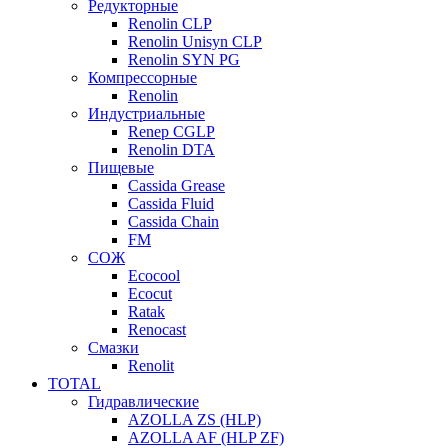
Редукторные
Renolin CLP
Renolin Unisyn CLP
Renolin SYN PG
Компрессорные
Renolin
Индустриальные
Renep CGLP
Renolin DTA
Пищевые
Cassida Grease
Cassida Fluid
Cassida Chain
FM
СОЖ
Ecocool
Ecocut
Ratak
Renocast
Смазки
Renolit
TOTAL
Гидравлические
AZOLLA ZS (HLP)
AZOLLA AF (HLP ZF)