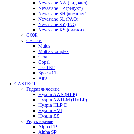
Nevastane AW (гидравл)
Nevastane EP (редукт)
Nevastane SH (компрес)
Nevastane SL (PAO)
Nevastane SY (PG)
Nevastane XS (смазки)
СОЖ
Смазки
Multis
Multis Complex
Ceran
Copal
Lical EP
Specis CU
Altis
CASTROL
Гидравлические
Hyspin AWS (HLP)
Hyspin AWH-M (HVLP)
Hyspin HLP-D
Hyspin HVI
Hyspin ZZ
Редукторные
Alpha EP
Alpha SP