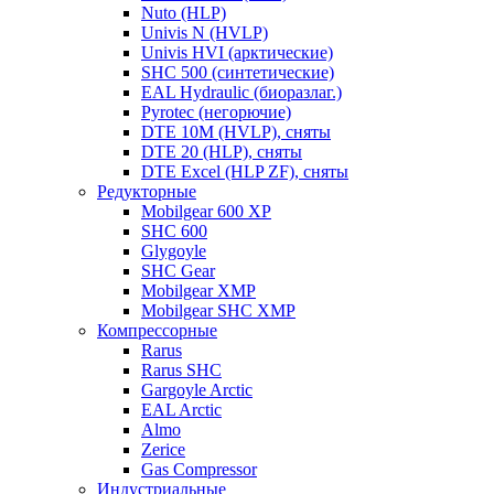
Nuto (HLP)
Univis N (HVLP)
Univis HVI (арктические)
SHC 500 (синтетические)
EAL Hydraulic (биоразлаг.)
Pyrotec (негорючие)
DTE 10M (HVLP), сняты
DTE 20 (HLP), сняты
DTE Excel (HLP ZF), сняты
Редукторные
Mobilgear 600 XP
SHC 600
Glygoyle
SHC Gear
Mobilgear XMP
Mobilgear SHC XMP
Компрессорные
Rarus
Rarus SHC
Gargoyle Arctic
EAL Arctic
Almo
Zerice
Gas Compressor
Индустриальные