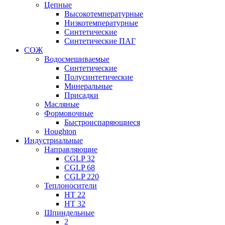
Цепные
Высокотемпературные
Низкотемпературные
Синтетические
Синтетические ПАГ
СОЖ
Водосмешиваемые
Синтетические
Полусинтетические
Минеральные
Присадки
Масляные
Формовочные
Быстроиспаряющиеся
Houghton
Индустриальные
Направляющие
CGLP 32
CGLP 68
CGLP 220
Теплоносители
HT 22
HT 32
Шпиндельные
2