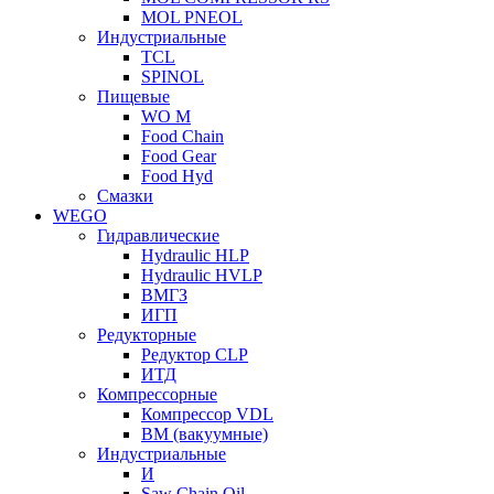
MOL PNEOL
Индустриальные
TCL
SPINOL
Пищевые
WO M
Food Chain
Food Gear
Food Hyd
Смазки
WEGO
Гидравлические
Hydraulic HLP
Hydraulic HVLP
ВМГЗ
ИГП
Редукторные
Редуктор CLP
ИТД
Компрессорные
Компрессор VDL
ВМ (вакуумные)
Индустриальные
И
Saw Chain Oil