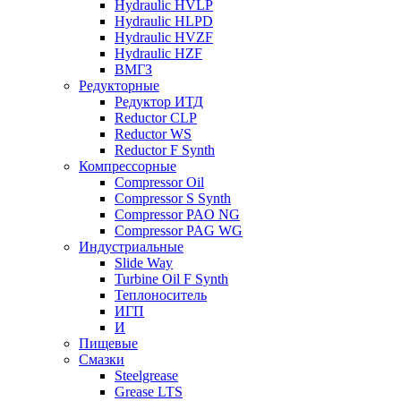
Hydraulic HVLP
Hydraulic HLPD
Hydraulic HVZF
Hydraulic HZF
ВМГЗ
Редукторные
Редуктор ИТД
Reductor CLP
Reductor WS
Reductor F Synth
Компрессорные
Compressor Oil
Compressor S Synth
Compressor PAO NG
Compressor PAG WG
Индустриальные
Slide Way
Turbine Oil F Synth
Теплоноситель
ИГП
И
Пищевые
Смазки
Steelgrease
Grease LTS