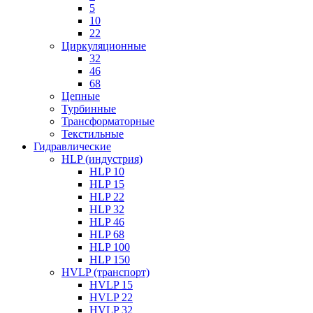
5
10
22
Циркуляционные
32
46
68
Цепные
Турбинные
Трансформаторные
Текстильные
Гидравлические
HLP (индустрия)
HLP 10
HLP 15
HLP 22
HLP 32
HLP 46
HLP 68
HLP 100
HLP 150
HVLP (транспорт)
HVLP 15
HVLP 22
HVLP 32