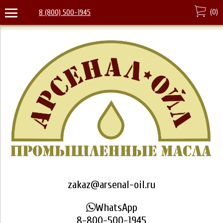
(
0
)
8 (800) 500-1945
zakaz@arsenal-oil.ru
WhatsApp
8-800-500-1945