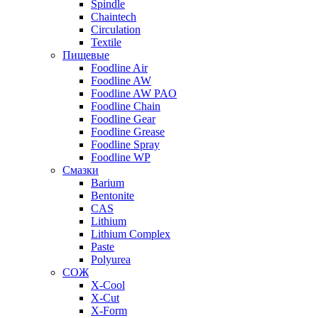
Spindle
Chaintech
Circulation
Textile
Пищевые
Foodline Air
Foodline AW
Foodline AW PAO
Foodline Chain
Foodline Gear
Foodline Grease
Foodline Spray
Foodline WP
Смазки
Barium
Bentonite
CAS
Lithium
Lithium Complex
Paste
Polyurea
СОЖ
X-Cool
X-Cut
X-Form