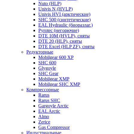
Nuto (HLP)
Univis N (HVLP)
Univis HVI (арктические)
SHC 500 (синтетические)
EAL Hydraulic (биоразлаг.)
Pyrotec (негорючие)
DTE 10M (HVLP), сняты
DTE 20 (HLP), сняты
DTE Excel (HLP ZF), сняты
Редукторные
Mobilgear 600 XP
SHC 600
Glygoyle
SHC Gear
Mobilgear XMP
Mobilgear SHC XMP
Компрессорные
Rarus
Rarus SHC
Gargoyle Arctic
EAL Arctic
Almo
Zerice
Gas Compressor
Индустриальные