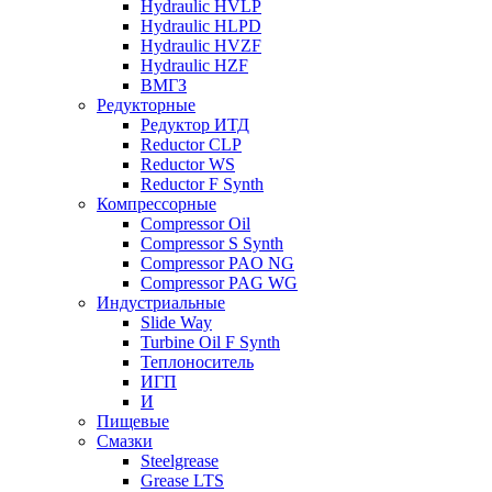
Hydraulic HVLP
Hydraulic HLPD
Hydraulic HVZF
Hydraulic HZF
ВМГЗ
Редукторные
Редуктор ИТД
Reductor CLP
Reductor WS
Reductor F Synth
Компрессорные
Compressor Oil
Compressor S Synth
Compressor PAO NG
Compressor PAG WG
Индустриальные
Slide Way
Turbine Oil F Synth
Теплоноситель
ИГП
И
Пищевые
Смазки
Steelgrease
Grease LTS