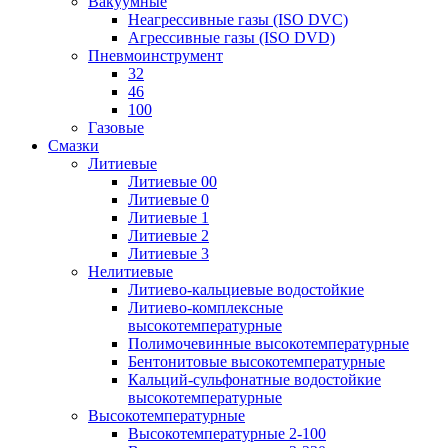
Вакуумные
Неагрессивные газы (ISO DVC)
Агрессивные газы (ISO DVD)
Пневмоинструмент
32
46
100
Газовые
Смазки
Литиевые
Литиевые 00
Литиевые 0
Литиевые 1
Литиевые 2
Литиевые 3
Нелитиевые
Литиево-кальциевые водостойкие
Литиево-комплексные
высокотемпературные
Полимочевинные высокотемпературные
Бентонитовые высокотемпературные
Кальций-сульфонатные водостойкие
высокотемпературные
Высокотемпературные
Высокотемпературные 2-100