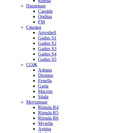
Risella
Пищевые
Cassida
Ondina
FM
Смазки
Aeroshell
Gadus S1
Gadus S2
Gadus S3
Gadus S4
Gadus S5
СОЖ
Adrana
Dromus
Fenella
Garia
Macron
Sitala
Моторные
Rimula R4
Rimula R5
Rimula R6
Mysella
Argina