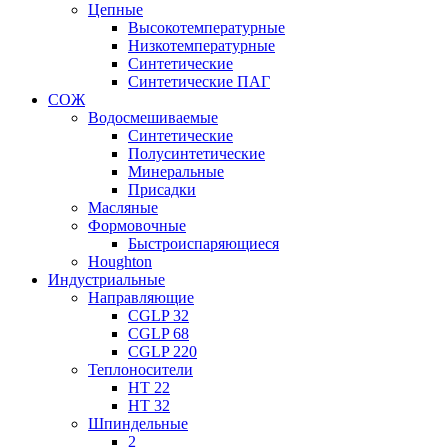
Цепные
Высокотемпературные
Низкотемпературные
Синтетические
Синтетические ПАГ
СОЖ
Водосмешиваемые
Синтетические
Полусинтетические
Минеральные
Присадки
Масляные
Формовочные
Быстроиспаряющиеся
Houghton
Индустриальные
Направляющие
CGLP 32
CGLP 68
CGLP 220
Теплоносители
HT 22
HT 32
Шпиндельные
2