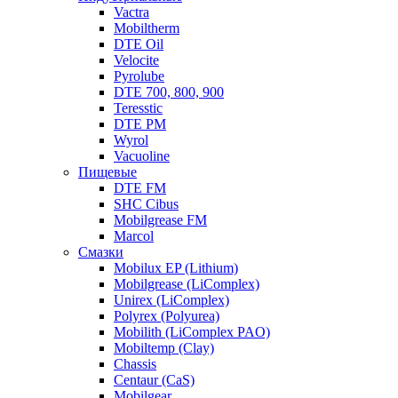
Vactra
Mobiltherm
DTE Oil
Velocite
Pyrolube
DTE 700, 800, 900
Teresstic
DTE PM
Wyrol
Vacuoline
Пищевые
DTE FM
SHC Cibus
Mobilgrease FM
Marcol
Смазки
Mobilux EP (Lithium)
Mobilgrease (LiComplex)
Unirex (LiComplex)
Polyrex (Polyurea)
Mobilith (LiComplex PAO)
Mobiltemp (Clay)
Chassis
Centaur (CaS)
Mobilgear