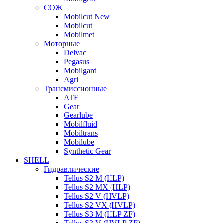
СОЖ
Mobilcut New
Mobilcut
Mobilmet
Моторные
Delvac
Pegasus
Mobilgard
Agri
Трансмиссионные
ATF
Gear
Gearlube
Mobilfluid
Mobiltrans
Mobilube
Synthetic Gear
SHELL
Гидравлические
Tellus S2 M (HLP)
Tellus S2 MХ (HLP)
Tellus S2 V (HVLP)
Tellus S2 VX (HVLP)
Tellus S3 M (HLP ZF)
Tellus S3 V (HVLP ZF)