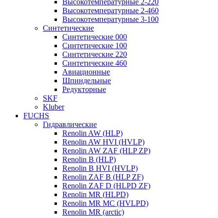
Высокотемпературные 2-220
Высокотемпературные 2-460
Высокотемпературные 3-100
Синтетические
Синтетические 000
Синтетические 100
Синтетические 220
Синтетические 460
Авиационные
Шпиндельные
Редукторные
SKF
Kluber
FUCHS
Гидравлические
Renolin AW (HLP)
Renolin AW HVI (HVLP)
Renolin AW ZAF (HLP ZP)
Renolin B (HLP)
Renolin B HVI (HVLP)
Renolin ZAF B (HLP ZF)
Renolin ZAF D (HLPD ZF)
Renolin MR (HLPD)
Renolin MR MC (HVLPD)
Renolin MR (arctic)