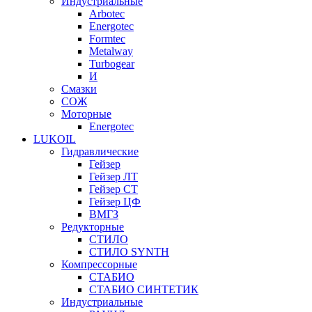
Индустриальные
Arbotec
Energotec
Formtec
Metalway
Turbogear
И
Смазки
СОЖ
Моторные
Energotec
LUKOIL
Гидравлические
Гейзер
Гейзер ЛТ
Гейзер СТ
Гейзер ЦФ
ВМГЗ
Редукторные
СТИЛО
СТИЛО SYNTH
Компрессорные
СТАБИО
СТАБИО СИНТЕТИК
Индустриальные