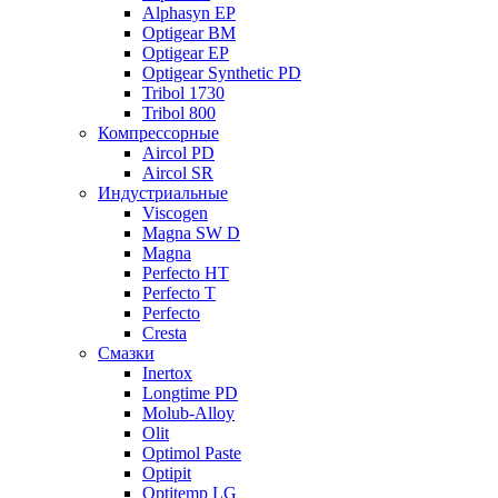
Alphasyn EP
Optigear BM
Optigear EP
Optigear Synthetic PD
Tribol 1730
Tribol 800
Компрессорные
Aircol PD
Aircol SR
Индустриальные
Viscogen
Magna SW D
Magna
Perfecto HT
Perfecto T
Perfecto
Cresta
Смазки
Inertox
Longtime PD
Molub-Alloy
Olit
Optimol Paste
Optipit
Optitemp LG