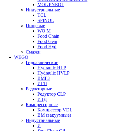
MOL PNEOL
Индустриальные
TCL
SPINOL
Пищевые
WO M
Food Chain
Food Gear
Food Hyd
Смазки
WEGO
Гидравлические
Hydraulic HLP
Hydraulic HVLP
ВМГЗ
ИГП
Редукторные
Редуктор CLP
ИТД
Компрессорные
Компрессор VDL
ВМ (вакуумные)
Индустриальные
И
Saw Chain Oil