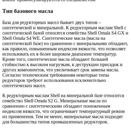
Тип базового масла
База для редукторных масел бывает двух типов –
синтетической и минеральной. К редукторным маслам
Shell
с
синтетической базой относятся семейства
Shell
Omala
S
4
GX
и
Shell
Omala
S
4
WE
. Синтетические масла (масла на
синтетической базе) по сравнению с минеральными обладают,
как правило, повышенным индексом вязкости, что позволяет
использовать их в более широком диапазоне температур.
Кроме того, синтетические масла обладают большей
стойкостью к высоким нагрузкам, к деструкции присадок и
других компонентов, что увеличивает срок замены масла.
Согласно техническим требованиям некоторые типы
редукторов требуют использования исключительно
синтетических масел.
К редукторным маслам
Shell
на минеральной базе относится
семейство
Shell
Omala
S
2
G
. Минеральные масла по
сравнению с синтетическими обладают пониженным
индексом вязкости, что ограничивает температурный режим
их применения. Тем не менее, минеральные масла подходят
для большинства типов промышленных редукторов.