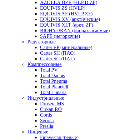
AZOLLA DZF (HLP D ZF)
EQUIVIS ZS (HVLP)
EQUIVIS AF (HVLP ZF)
EQUIVIS XV (арктические)
EQUIVIS XLT (аркт. ZF)
BIOHYDRAN (биоразлагаемые)
SAFE (негорючие)
Редукторные
Carter EP (минеральные)
Carter SH (ПАО)
Carter SG (ПАГ)
Компрессорные
Total PV
Total Dacnis
Total Pneuma
Total Planetelf
Total Lunaria
Индустриальные
Drosera MS
Cirkan RO
Cortis
Seriola
Preslia
Пищевые
Finavestan (белые)