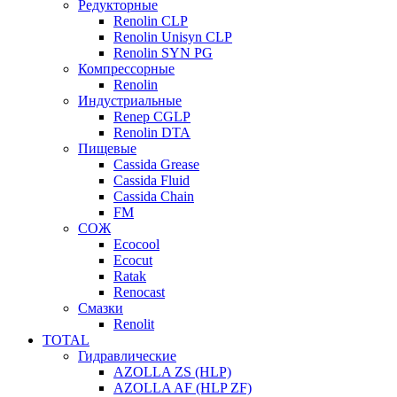
Редукторные
Renolin CLP
Renolin Unisyn CLP
Renolin SYN PG
Компрессорные
Renolin
Индустриальные
Renep CGLP
Renolin DTA
Пищевые
Cassida Grease
Cassida Fluid
Cassida Chain
FM
СОЖ
Ecocool
Ecocut
Ratak
Renocast
Смазки
Renolit
TOTAL
Гидравлические
AZOLLA ZS (HLP)
AZOLLA AF (HLP ZF)