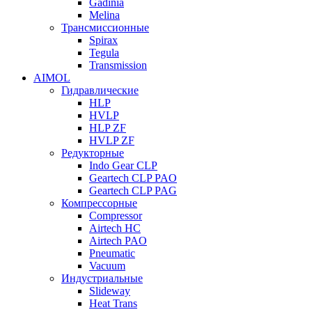
Gadinia
Melina
Трансмиссионные
Spirax
Tegula
Transmission
AIMOL
Гидравлические
HLP
HVLP
HLP ZF
HVLP ZF
Редукторные
Indo Gear CLP
Geartech CLP PAO
Geartech CLP PAG
Компрессорные
Compressor
Airtech HC
Airtech PAO
Pneumatic
Vacuum
Индустриальные
Slideway
Heat Trans