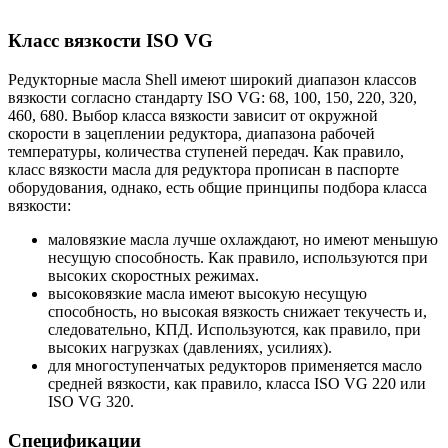
Класс вязкости
ISO
VG
Редукторные масла
Shell
имеют широкий диапазон классов
вязкости согласно стандарту
ISO
VG
:
68
,
100
,
150
,
220
,
320
,
460
,
680
.
Выбор класса вязкости зависит от окружной
скорости в зацеплении редуктора, диапазона рабочей
температуры, количества ступеней передач. Как правило,
класс вязкости масла для редуктора прописан в паспорте
оборудования, однако, есть общие принципы подбора класса
вязкости:
маловязкие масла лучше охлаждают, но имеют меньшую
несущую способность. Как правило, используются при
высоких скоростных режимах.
высоковязкие масла имеют высокую несущую
способность, но высокая вязкость снижает текучесть и,
следовательно, КПД. Используются, как правило, при
высоких нагрузках (давлениях, усилиях).
для многоступенчатых редукторов применяется масло
средней вязкости, как правило, класса
ISO
VG
220 или
ISO
VG
320.
Спецификации