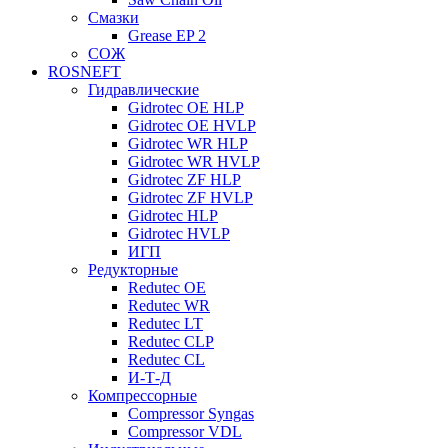
Смазки
Grease EP 2
СОЖ
ROSNEFT
Гидравлические
Gidrotec OE HLP
Gidrotec OE HVLP
Gidrotec WR HLP
Gidrotec WR HVLP
Gidrotec ZF HLP
Gidrotec ZF HVLP
Gidrotec HLP
Gidrotec HVLP
ИГП
Редукторные
Redutec OE
Redutec WR
Redutec LT
Redutec CLP
Redutec CL
И-Т-Д
Компрессорные
Compressor Syngas
Compressor VDL