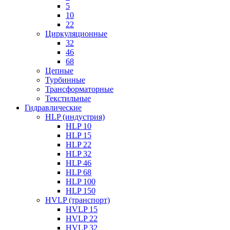
5
10
22
Циркуляционные
32
46
68
Цепные
Турбинные
Трансформаторные
Текстильные
Гидравлические
HLP (индустрия)
HLP 10
HLP 15
HLP 22
HLP 32
HLP 46
HLP 68
HLP 100
HLP 150
HVLP (транспорт)
HVLP 15
HVLP 22
HVLP 32