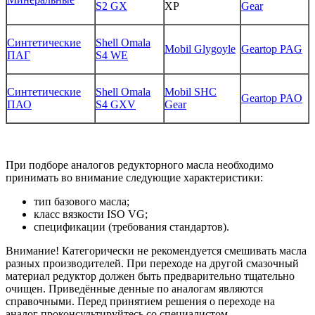
S2 GX
XP
Gear
Синтетические
Shell Omala
Mobil Glygoyle
Geartop PAG
ПАГ
S4 WE
Синтетические
Shell Omala
Mobil SHC
Geartop PAO
ПАО
S4 GXV
Gear
При подборе аналогов редукторного масла необходимо
принимать во внимание следующие характеристики:
тип базового масла;
класс вязкости
ISO
VG
;
спецификации (требования стандартов).
Внимание! Категорически не рекомендуется смешивать масла
разных производителей. При переходе на другой смазочный
материал редуктор должен быть предварительно тщательно
очищен. Приведённые денные по аналогам являются
справочными. Перед принятием решения о переходе на
аналог проконсультируйтесь со специалистом.