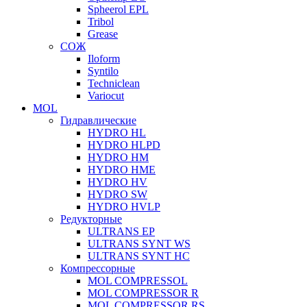
Spheerol EPL
Tribol
Grease
СОЖ
Iloform
Syntilo
Techniclean
Variocut
MOL
Гидравлические
HYDRO HL
HYDRO HLPD
HYDRO HM
HYDRO HME
HYDRO HV
HYDRO SW
HYDRO HVLP
Редукторные
ULTRANS EP
ULTRANS SYNT WS
ULTRANS SYNT HC
Компрессорные
MOL COMPRESSOL
MOL COMPRESSOR R
MOL COMPRESSOR RS