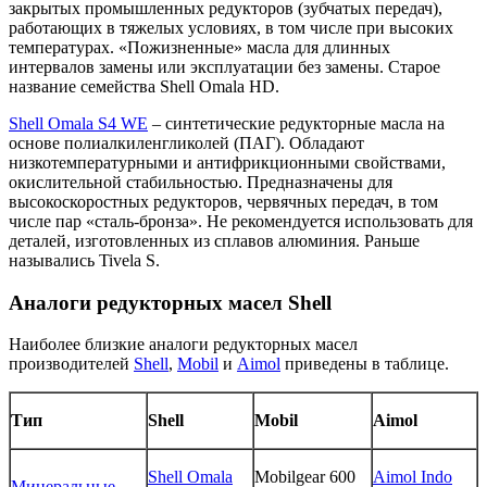
закрытых промышленных редукторов (зубчатых передач),
работающих в тяжелых условиях, в том числе при высоких
температурах. «Пожизненные» масла для длинных
интервалов замены или эксплуатации без замены. Старое
название семейства
Shell
Omala HD
.
Shell
Omala
S
4
WE
– синтетические редукторные масла на
основе полиалкиленгликолей (ПАГ). Обладают
низкотемпературными и антифрикционными свойствами,
окислительной стабильностью. Предназначены для
высокоскоростных редукторов, червячных передач, в том
числе пар «сталь-бронза». Не рекомендуется использовать для
деталей, изготовленных из сплавов алюминия. Раньше
назывались Tivela S.
Аналоги редукторных масел Shell
Наиболее близкие аналоги редукторных масел
производителей
Shell
,
Mobil
и
Aimol
приведены в таблице
.
Тип
Shell
Mobil
Aimol
Shell Omala
Mobilgear 600
Aimol Indo
Минеральные