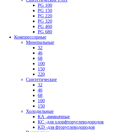
PG 100
PG 150
PG 220
PG 320
PG 460
PG 680
Компрессорные
Минеральные
32
46
68
100
150
220
Синтетические
32
46
68
100
150
Холодильные
КА -аммиачные
КС -для хлорфторуглеводородов
KD -для фторуглеводородов