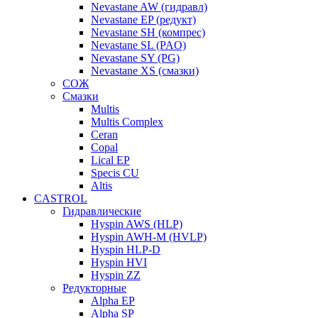
Nevastane AW (гидравл)
Nevastane EP (редукт)
Nevastane SH (компрес)
Nevastane SL (PAO)
Nevastane SY (PG)
Nevastane XS (смазки)
СОЖ
Смазки
Multis
Multis Complex
Ceran
Copal
Lical EP
Specis CU
Altis
CASTROL
Гидравлические
Hyspin AWS (HLP)
Hyspin AWH-M (HVLP)
Hyspin HLP-D
Hyspin HVI
Hyspin ZZ
Редукторные
Alpha EP
Alpha SP