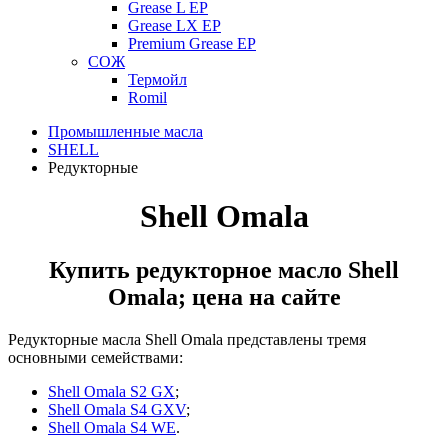
Grease L EP
Grease LX EP
Premium Grease EP
СОЖ
Термойл
Romil
Промышленные масла
SHELL
Редукторные
Shell Omala
Купить редукторное масло Shell
Omala; цена на сайте
Редукторные масла
Shell
Omala
представлены тремя
основными семействами:
Shell Omala S2 GX
;
Shell Omala S4 GXV
;
Shell
Omala
S
4
WE
.