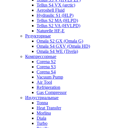
Tellus S4 VX (arctic)
Aeroshell Fluid
Hydraulic S1 (HLP)
Tellus S2 MA (HLPD)
Tellus S2 VA (HVLPD)
Naturelle HF-E
Редукторные
Omala S2 GX (Omala G)
Omala S4 GXV (Omala HD)
Omala S4 WE (Tivela)
Компрессорные
Corena S2
Corena S3
Corena S4
Vacuum Pump
Air Tool
Refrigeration
Gas Compressor
Индустриальные
Tonna
Heat Transfer
Morlina
Diala
Turbo