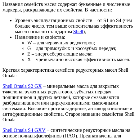
Названия семейств масел содержат буквенные и численные
маркеры, раскрывающие их свойства. В частности:
Уровень эксплуатационных свойств – от
S
1 до
S
4 (чем
больше число, тем выше относительная эффективность
масел согласно стандартам
Shell
);
Назначение и свойства:
W –
для червячных редукторов;
G
– для прямозубых и косозубых передач;
E –
энергосберегающие масла;
X
– чрезвычайно высокая эффективность масел.
Краткая характеристика семейств редукторных масел
Shell
Omala
:
Shell Omala S2 GX
– минеральные масла для закрытых
тяжелонагруженных редукторов, зубчатых передач,
подшипников и других деталей, которые смазываются
разбрызгиванием или циркуляционными смазочными
системами. Высокие противозадирные, антикоррозионные и
антифрикционные свойства. Старое название семейства
Shell
Omala
.
Shell Omala S4 GXV
– синтетические редукторные масла на
основе полиальфаолефинов (ПАО). Предназначены для