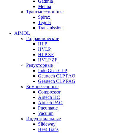
Gadinia
Melina
Трансмиссионные
Spirax
Tegula
Transmission
AIMOL
Гидравлические
HLP
HVLP
HLP ZF
HVLP ZF
Редукторные
Indo Gear CLP
Geartech CLP PAO
Geartech CLP PAG
Компрессорные
Compressor
Airtech HC
Airtech PAO
Pneumatic
Vacuum
Индустриальные
Slideway
Heat Trans