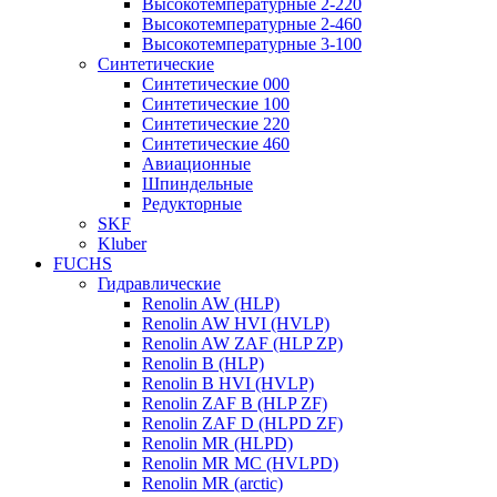
Высокотемпературные 2-220
Высокотемпературные 2-460
Высокотемпературные 3-100
Синтетические
Синтетические 000
Синтетические 100
Синтетические 220
Синтетические 460
Авиационные
Шпиндельные
Редукторные
SKF
Kluber
FUCHS
Гидравлические
Renolin AW (HLP)
Renolin AW HVI (HVLP)
Renolin AW ZAF (HLP ZP)
Renolin B (HLP)
Renolin B HVI (HVLP)
Renolin ZAF B (HLP ZF)
Renolin ZAF D (HLPD ZF)
Renolin MR (HLPD)
Renolin MR MC (HVLPD)
Renolin MR (arctic)