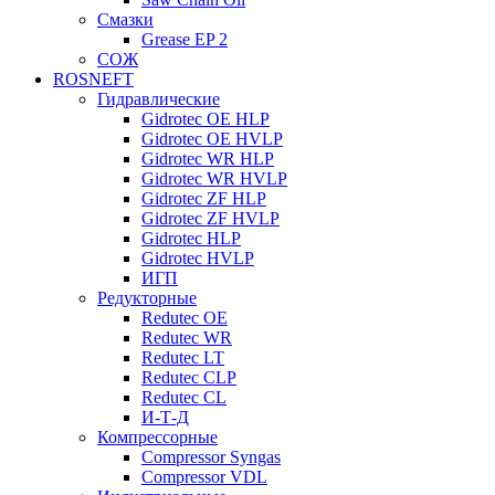
Смазки
Grease EP 2
СОЖ
ROSNEFT
Гидравлические
Gidrotec OE HLP
Gidrotec OE HVLP
Gidrotec WR HLP
Gidrotec WR HVLP
Gidrotec ZF HLP
Gidrotec ZF HVLP
Gidrotec HLP
Gidrotec HVLP
ИГП
Редукторные
Redutec OE
Redutec WR
Redutec LT
Redutec CLP
Redutec CL
И-Т-Д
Компрессорные
Compressor Syngas
Compressor VDL