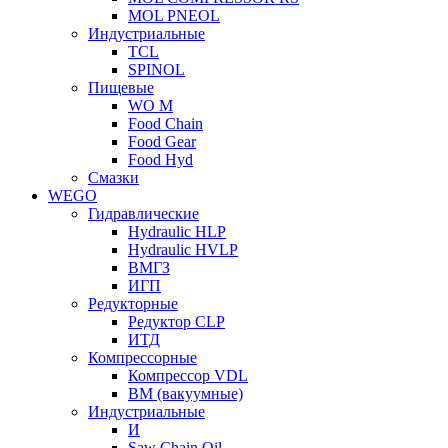
MOL PNEOL
Индустриальные
TCL
SPINOL
Пищевые
WO M
Food Chain
Food Gear
Food Hyd
Смазки
WEGO
Гидравлические
Hydraulic HLP
Hydraulic HVLP
ВМГЗ
ИГП
Редукторные
Редуктор CLP
ИТД
Компрессорные
Компрессор VDL
ВМ (вакуумные)
Индустриальные
И
Saw Chain Oil