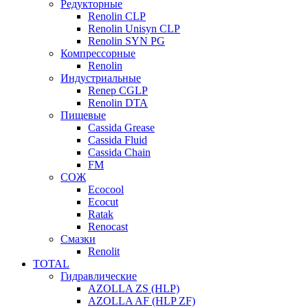
Редукторные
Renolin CLP
Renolin Unisyn CLP
Renolin SYN PG
Компрессорные
Renolin
Индустриальные
Renep CGLP
Renolin DTA
Пищевые
Cassida Grease
Cassida Fluid
Cassida Chain
FM
СОЖ
Ecocool
Ecocut
Ratak
Renocast
Смазки
Renolit
TOTAL
Гидравлические
AZOLLA ZS (HLP)
AZOLLA AF (HLP ZF)