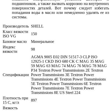
подшипников, а также вызвать коррозию на внутренних
поверхностях деталей. Вот почему следует избегать
попадания воды в масло или немедленно удалять ее из
системы.
Производитель
SHELL
Класс вязкости
150
ISO VG
Базовое масло
Минеральное
Индекс
98
вязкости
AGMA 9005 E02
DIN 51517-3 CLP
ISO
12925-1 CKD
ISO 680 CK С
MAG 35
MAG
59
MAG 63
MAG 74
MAG 76
MAG 78
MAG
P34
Textron Power Transmissions 2E
Textron
Спецификации
Power Transmissions 3E
Textron Power
Transmissions 4E
Textron Power Transmissions
5E
Textron Power Transmissions 6E
Textron
Power Transmissions 7E
Textron Power
Transmissions 8E
US Steel 224
Плотность при
897
15 С, кг/л
Вязкость