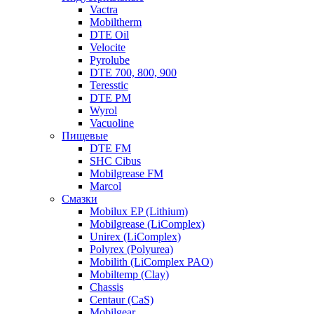
Vactra
Mobiltherm
DTE Oil
Velocite
Pyrolube
DTE 700, 800, 900
Teresstic
DTE PM
Wyrol
Vacuoline
Пищевые
DTE FM
SHC Cibus
Mobilgrease FM
Marcol
Смазки
Mobilux EP (Lithium)
Mobilgrease (LiComplex)
Unirex (LiComplex)
Polyrex (Polyurea)
Mobilith (LiComplex PAO)
Mobiltemp (Clay)
Chassis
Centaur (CaS)
Mobilgear