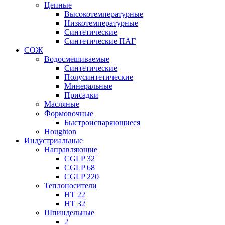
Цепные
Высокотемпературные
Низкотемпературные
Синтетические
Синтетические ПАГ
СОЖ
Водосмешиваемые
Синтетические
Полусинтетические
Минеральные
Присадки
Масляные
Формовочные
Быстроиспаряющиеся
Houghton
Индустриальные
Направляющие
CGLP 32
CGLP 68
CGLP 220
Теплоносители
HT 22
HT 32
Шпиндельные
2