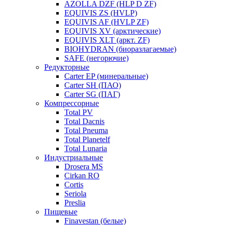
AZOLLA DZF (HLP D ZF)
EQUIVIS ZS (HVLP)
EQUIVIS AF (HVLP ZF)
EQUIVIS XV (арктические)
EQUIVIS XLT (аркт. ZF)
BIOHYDRAN (биоразлагаемые)
SAFE (негорючие)
Редукторные
Carter EP (минеральные)
Carter SH (ПАО)
Carter SG (ПАГ)
Компрессорные
Total PV
Total Dacnis
Total Pneuma
Total Planetelf
Total Lunaria
Индустриальные
Drosera MS
Cirkan RO
Cortis
Seriola
Preslia
Пищевые
Finavestan (белые)