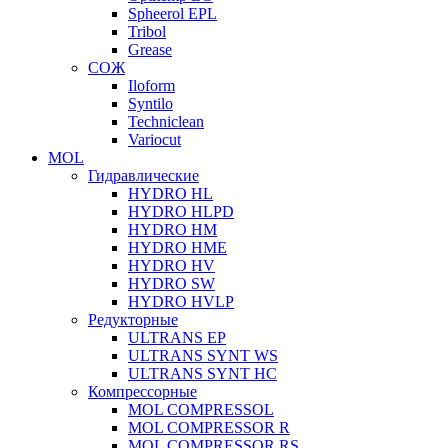
Spheerol EPL
Tribol
Grease
СОЖ
Iloform
Syntilo
Techniclean
Variocut
MOL
Гидравлические
HYDRO HL
HYDRO HLPD
HYDRO HM
HYDRO HME
HYDRO HV
HYDRO SW
HYDRO HVLP
Редукторные
ULTRANS EP
ULTRANS SYNT WS
ULTRANS SYNT HC
Компрессорные
MOL COMPRESSOL
MOL COMPRESSOR R
MOL COMPRESSOR RS