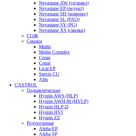
Nevastane AW (гидравл)
Nevastane EP (редукт)
Nevastane SH (компрес)
Nevastane SL (PAO)
Nevastane SY (PG)
Nevastane XS (смазки)
СОЖ
Смазки
Multis
Multis Complex
Ceran
Copal
Lical EP
Specis CU
Altis
CASTROL
Гидравлические
Hyspin AWS (HLP)
Hyspin AWH-M (HVLP)
Hyspin HLP-D
Hyspin HVI
Hyspin ZZ
Редукторные
Alpha EP
Alpha SP