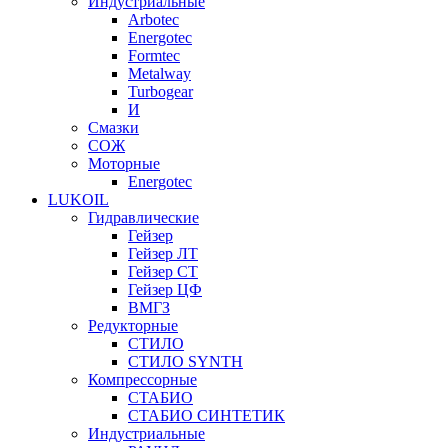
Индустриальные
Arbotec
Energotec
Formtec
Metalway
Turbogear
И
Смазки
СОЖ
Моторные
Energotec
LUKOIL
Гидравлические
Гейзер
Гейзер ЛТ
Гейзер СТ
Гейзер ЦФ
ВМГЗ
Редукторные
СТИЛО
СТИЛО SYNTH
Компрессорные
СТАБИО
СТАБИО СИНТЕТИК
Индустриальные