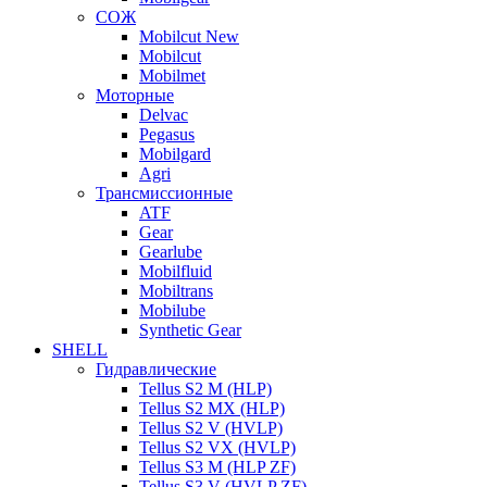
СОЖ
Mobilcut New
Mobilcut
Mobilmet
Моторные
Delvac
Pegasus
Mobilgard
Agri
Трансмиссионные
ATF
Gear
Gearlube
Mobilfluid
Mobiltrans
Mobilube
Synthetic Gear
SHELL
Гидравлические
Tellus S2 M (HLP)
Tellus S2 MХ (HLP)
Tellus S2 V (HVLP)
Tellus S2 VX (HVLP)
Tellus S3 M (HLP ZF)
Tellus S3 V (HVLP ZF)