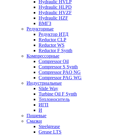
Hydraulic HVLP
Hydraulic HLPD
Hydraulic HVZF
Hydraulic HZF
ВМГЗ
Редукторные
Редуктор ИТД
Reductor CLP
Reductor WS
Reductor F Synth
Компрессорные
Compressor Oil
Compressor S Synth
Compressor PAO NG
Compressor PAG WG
Индустриальные
Slide Way
Turbine Oil F Synth
Теплоноситель
ИГП
И
Пищевые
Смазки
Steelgrease
Grease LTS