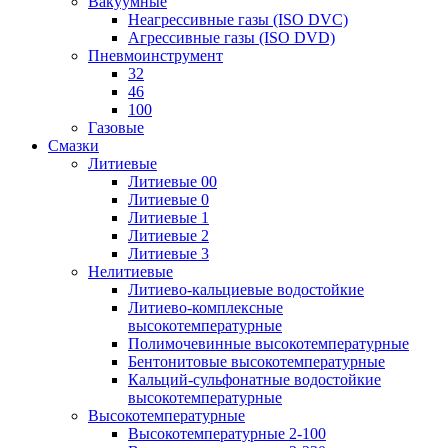
Вакуумные
Неагрессивные газы (ISO DVC)
Агрессивные газы (ISO DVD)
Пневмоинструмент
32
46
100
Газовые
Смазки
Литиевые
Литиевые 00
Литиевые 0
Литиевые 1
Литиевые 2
Литиевые 3
Нелитиевые
Литиево-кальциевые водостойкие
Литиево-комплексные
высокотемпературные
Полимочевинные высокотемпературные
Бентонитовые высокотемпературные
Кальций-сульфонатные водостойкие
высокотемпературные
Высокотемпературные
Высокотемпературные 2-100