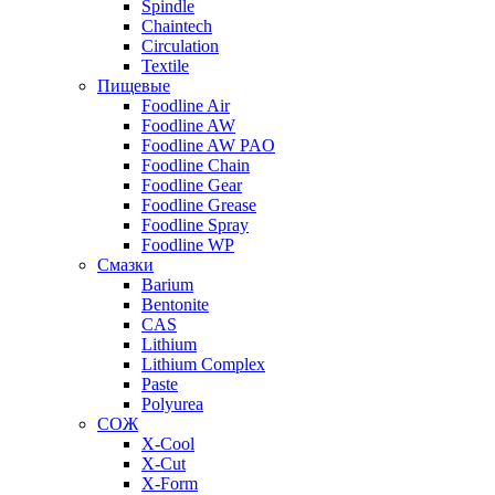
Spindle
Chaintech
Circulation
Textile
Пищевые
Foodline Air
Foodline AW
Foodline AW PAO
Foodline Chain
Foodline Gear
Foodline Grease
Foodline Spray
Foodline WP
Смазки
Barium
Bentonite
CAS
Lithium
Lithium Complex
Paste
Polyurea
СОЖ
X-Cool
X-Cut
X-Form