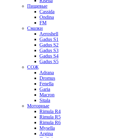
Risella
Пищевые
Cassida
Ondina
FM
Смазки
Aeroshell
Gadus S1
Gadus S2
Gadus S3
Gadus S4
Gadus S5
СОЖ
Adrana
Dromus
Fenella
Garia
Macron
Sitala
Моторные
Rimula R4
Rimula R5
Rimula R6
Mysella
Argina