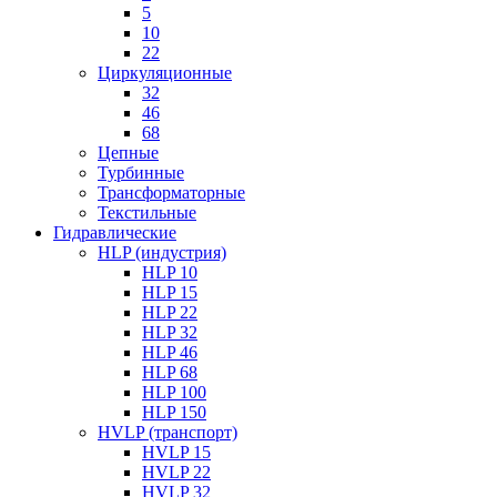
5
10
22
Циркуляционные
32
46
68
Цепные
Турбинные
Трансформаторные
Текстильные
Гидравлические
HLP (индустрия)
HLP 10
HLP 15
HLP 22
HLP 32
HLP 46
HLP 68
HLP 100
HLP 150
HVLP (транспорт)
HVLP 15
HVLP 22
HVLP 32