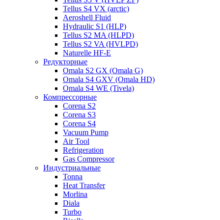
Tellus S4 VX (arctic)
Aeroshell Fluid
Hydraulic S1 (HLP)
Tellus S2 MA (HLPD)
Tellus S2 VA (HVLPD)
Naturelle HF-E
Редукторные
Omala S2 GX (Omala G)
Omala S4 GXV (Omala HD)
Omala S4 WE (Tivela)
Компрессорные
Corena S2
Corena S3
Corena S4
Vacuum Pump
Air Tool
Refrigeration
Gas Compressor
Индустриальные
Tonna
Heat Transfer
Morlina
Diala
Turbo