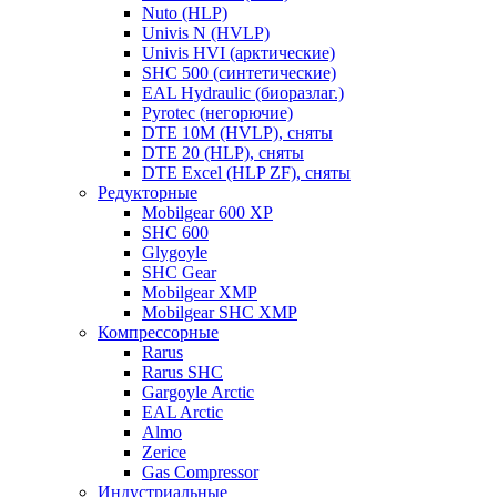
Nuto (HLP)
Univis N (HVLP)
Univis HVI (арктические)
SHC 500 (синтетические)
EAL Hydraulic (биоразлаг.)
Pyrotec (негорючие)
DTE 10M (HVLP), сняты
DTE 20 (HLP), сняты
DTE Excel (HLP ZF), сняты
Редукторные
Mobilgear 600 XP
SHC 600
Glygoyle
SHC Gear
Mobilgear XMP
Mobilgear SHC XMP
Компрессорные
Rarus
Rarus SHC
Gargoyle Arctic
EAL Arctic
Almo
Zerice
Gas Compressor
Индустриальные