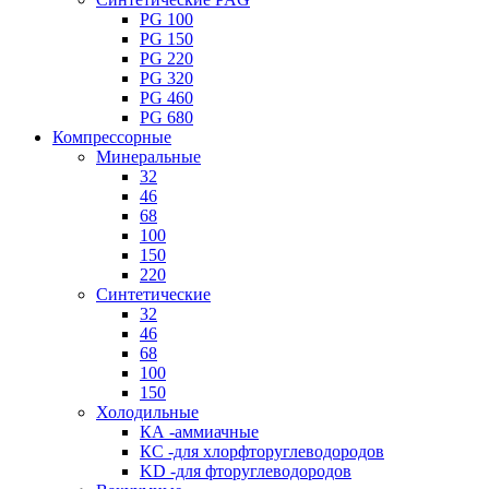
PG 100
PG 150
PG 220
PG 320
PG 460
PG 680
Компрессорные
Минеральные
32
46
68
100
150
220
Синтетические
32
46
68
100
150
Холодильные
КА -аммиачные
КС -для хлорфторуглеводородов
KD -для фторуглеводородов