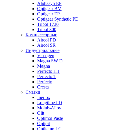
Alphasyn EP
Optigear BM
Optigear EP
Optigear Synthetic PD
Tribol 1730
Tribol 800
Компрессорные
Aircol PD
Aircol SR
Индустриальные
Viscogen
Magna SW D
Magna
Perfecto HT
Perfecto T
Perfecto
Cresta
Смазки
Inertox
Longtime PD
Molub-Alloy
Olit
Optimol Paste
Optipit
Optitemp LG