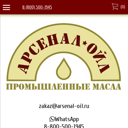
(
0
)
8 (800) 500-1945
zakaz@arsenal-oil.ru
WhatsApp
8-800-500-1945