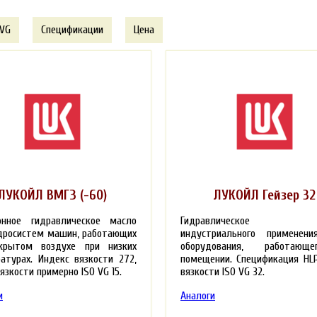
 VG
Спецификации
Цена
ЛУКОЙЛ ВМГЗ (-60)
ЛУКОЙЛ Гейзер 32
онное гидравлическое масло
Гидравлическое м
дросистем машин, работающих
индустриального применени
крытом воздухе при низких
оборудования, работаю
атурах. Индекс вязкости 272,
помещении. Спецификация HLP
язкости примерно ISO VG 15.
вязкости ISO VG 32.
и
Аналоги