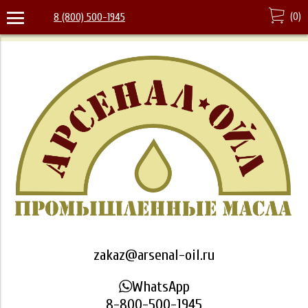
(
0
)
8 (800) 500-1945
zakaz@arsenal-oil.ru
WhatsApp
8-800-500-1945