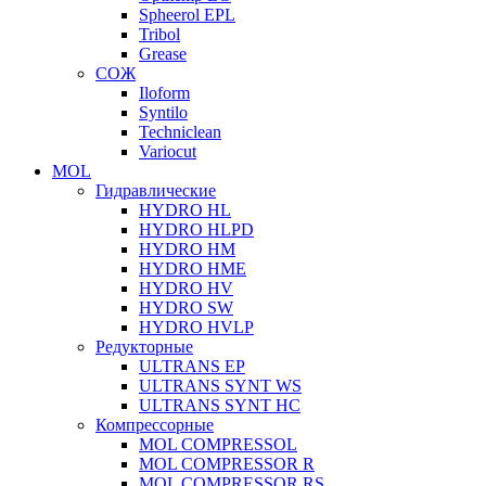
Spheerol EPL
Tribol
Grease
СОЖ
Iloform
Syntilo
Techniclean
Variocut
MOL
Гидравлические
HYDRO HL
HYDRO HLPD
HYDRO HM
HYDRO HME
HYDRO HV
HYDRO SW
HYDRO HVLP
Редукторные
ULTRANS EP
ULTRANS SYNT WS
ULTRANS SYNT HC
Компрессорные
MOL COMPRESSOL
MOL COMPRESSOR R
MOL COMPRESSOR RS