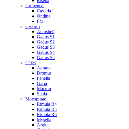
Risella
Пищевые
Cassida
Ondina
FM
Смазки
Aeroshell
Gadus S1
Gadus S2
Gadus S3
Gadus S4
Gadus S5
СОЖ
Adrana
Dromus
Fenella
Garia
Macron
Sitala
Моторные
Rimula R4
Rimula R5
Rimula R6
Mysella
Argina