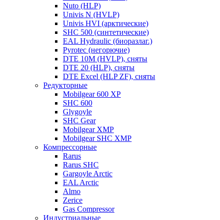
Nuto (HLP)
Univis N (HVLP)
Univis HVI (арктические)
SHC 500 (синтетические)
EAL Hydraulic (биоразлаг.)
Pyrotec (негорючие)
DTE 10M (HVLP), сняты
DTE 20 (HLP), сняты
DTE Excel (HLP ZF), сняты
Редукторные
Mobilgear 600 XP
SHC 600
Glygoyle
SHC Gear
Mobilgear XMP
Mobilgear SHC XMP
Компрессорные
Rarus
Rarus SHC
Gargoyle Arctic
EAL Arctic
Almo
Zerice
Gas Compressor
Индустриальные