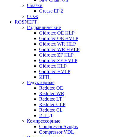
Смазки
Grease EP 2
СОЖ
ROSNEFT
Гидравлические
Gidrotec OE HLP
Gidrotec OE HVLP
Gidrotec WR HLP
Gidrotec WR HVLP
Gidrotec ZF HLP
Gidrotec ZF HVLP
Gidrotec HLP
Gidrotec HVLP
ИГП
Редукторные
Redutec OE
Redutec WR
Redutec LT
Redutec CLP
Redutec CL
И-Т-Д
Компрессорные
Compressor Syngas
Compressor VDL