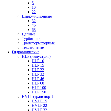
5
10
22
Циркуляционные
32
46
68
Цепные
Турбинные
Трансформаторные
Текстильные
Гидравлические
HLP (индустрия)
HLP 10
HLP 15
HLP 22
HLP 32
HLP 46
HLP 68
HLP 100
HLP 150
HVLP (транспорт)
HVLP 15
HVLP 22
HVLP 32