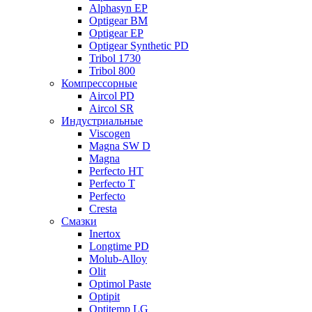
Alphasyn EP
Optigear BM
Optigear EP
Optigear Synthetic PD
Tribol 1730
Tribol 800
Компрессорные
Aircol PD
Aircol SR
Индустриальные
Viscogen
Magna SW D
Magna
Perfecto HT
Perfecto T
Perfecto
Cresta
Смазки
Inertox
Longtime PD
Molub-Alloy
Olit
Optimol Paste
Optipit
Optitemp LG