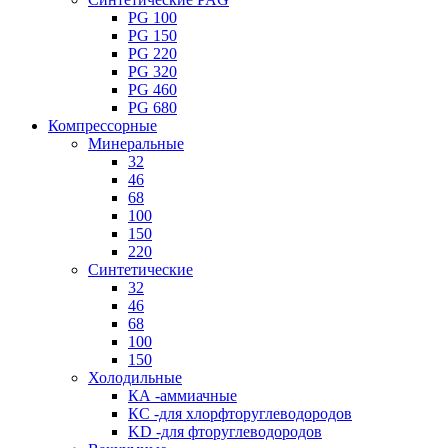
PG 100
PG 150
PG 220
PG 320
PG 460
PG 680
Компрессорные
Минеральные
32
46
68
100
150
220
Синтетические
32
46
68
100
150
Холодильные
КА -аммиачные
КС -для хлорфторуглеводородов
KD -для фторуглеводородов