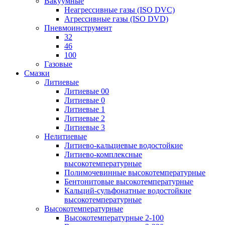
Вакуумные
Неагрессивные газы (ISO DVC)
Агрессивные газы (ISO DVD)
Пневмоинструмент
32
46
100
Газовые
Смазки
Литиевые
Литиевые 00
Литиевые 0
Литиевые 1
Литиевые 2
Литиевые 3
Нелитиевые
Литиево-кальциевые водостойкие
Литиево-комплексные
высокотемпературные
Полимочевинные высокотемпературные
Бентонитовые высокотемпературные
Кальций-сульфонатные водостойкие
высокотемпературные
Высокотемпературные
Высокотемпературные 2-100