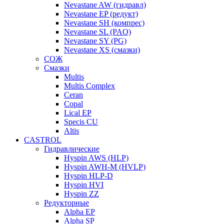
Nevastane AW (гидравл)
Nevastane EP (редукт)
Nevastane SH (компрес)
Nevastane SL (PAO)
Nevastane SY (PG)
Nevastane XS (смазки)
СОЖ
Смазки
Multis
Multis Complex
Ceran
Copal
Lical EP
Specis CU
Altis
CASTROL
Гидравлические
Hyspin AWS (HLP)
Hyspin AWH-M (HVLP)
Hyspin HLP-D
Hyspin HVI
Hyspin ZZ
Редукторные
Alpha EP
Alpha SP