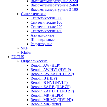
Высокотемпературные 2-220
Высокотемпературные 2-460
Высокотемпературные 3-100
Синтетические
Синтетические 000
Синтетические 100
Синтетические 220
Синтетические 460
Авиационные
Шпиндельные
Редукторные
SKF
Kluber
FUCHS
Гидравлические
Renolin AW (HLP)
Renolin AW HVI (HVLP)
Renolin AW ZAF (HLP ZP)
Renolin B (HLP)
Renolin B HVI (HVLP)
Renolin ZAF B (HLP ZF)
Renolin ZAF D (HLPD ZF)
Renolin MR (HLPD)
Renolin MR MC (HVLPD)
Renolin MR (arctic)