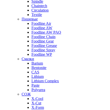
Spindle
Chaintech
Circulation
Textile
Пищевые
Foodline Air
Foodline AW
Foodline AW PAO
Foodline Chain
Foodline Gear
Foodline Grease
Foodline Spray
Foodline WP
Смазки
Barium
Bentonite
CAS
Lithium
Lithium Complex
Paste
Polyurea
СОЖ
X-Cool
X-Cut
X-Form