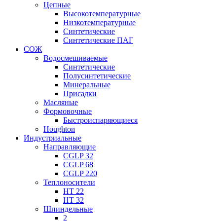
Цепные
Высокотемпературные
Низкотемпературные
Синтетические
Синтетические ПАГ
СОЖ
Водосмешиваемые
Синтетические
Полусинтетические
Минеральные
Присадки
Масляные
Формовочные
Быстроиспаряющиеся
Houghton
Индустриальные
Направляющие
CGLP 32
CGLP 68
CGLP 220
Теплоносители
HT 22
HT 32
Шпиндельные
2