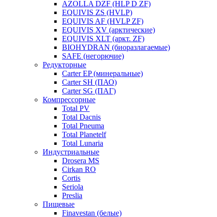
AZOLLA DZF (HLP D ZF)
EQUIVIS ZS (HVLP)
EQUIVIS AF (HVLP ZF)
EQUIVIS XV (арктические)
EQUIVIS XLT (аркт. ZF)
BIOHYDRAN (биоразлагаемые)
SAFE (негорючие)
Редукторные
Carter EP (минеральные)
Carter SH (ПАО)
Carter SG (ПАГ)
Компрессорные
Total PV
Total Dacnis
Total Pneuma
Total Planetelf
Total Lunaria
Индустриальные
Drosera MS
Cirkan RO
Cortis
Seriola
Preslia
Пищевые
Finavestan (белые)