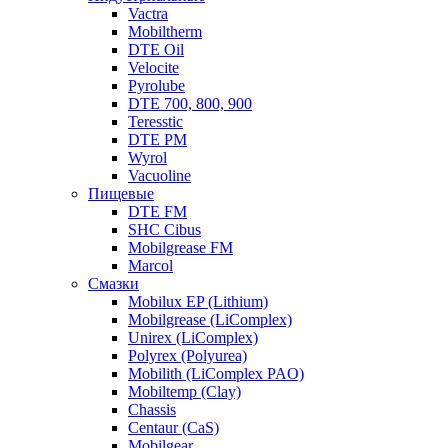
Vactra
Mobiltherm
DTE Oil
Velocite
Pyrolube
DTE 700, 800, 900
Teresstic
DTE PM
Wyrol
Vacuoline
Пищевые
DTE FM
SHC Cibus
Mobilgrease FM
Marcol
Смазки
Mobilux EP (Lithium)
Mobilgrease (LiComplex)
Unirex (LiComplex)
Polyrex (Polyurea)
Mobilith (LiComplex PAO)
Mobiltemp (Clay)
Chassis
Centaur (CaS)
Mobilgear