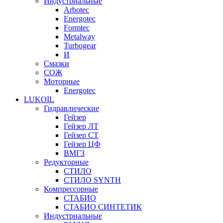
Индустриальные
Arbotec
Energotec
Formtec
Metalway
Turbogear
И
Смазки
СОЖ
Моторные
Energotec
LUKOIL
Гидравлические
Гейзер
Гейзер ЛТ
Гейзер СТ
Гейзер ЦФ
ВМГЗ
Редукторные
СТИЛО
СТИЛО SYNTH
Компрессорные
СТАБИО
СТАБИО СИНТЕТИК
Индустриальные