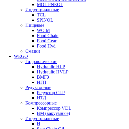
MOL PNEOL
Индустриальные
TCL
SPINOL
Пищевые
WO M
Food Chain
Food Gear
Food Hyd
Смазки
WEGO
Гидравлические
Hydraulic HLP
Hydraulic HVLP
ВМГЗ
ИГП
Редукторные
Редуктор CLP
ИТД
Компрессорные
Компрессор VDL
ВМ (вакуумные)
Индустриальные
И
Saw Chain Oil