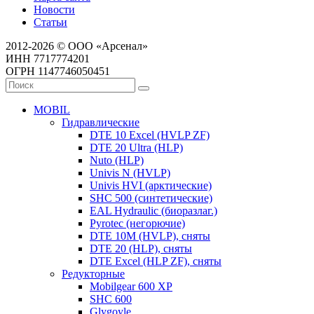
Новости
Статьи
2012-2026 © ООО «Арсенал»
ИНН 7717774201
ОГРН 1147746050451
MOBIL
Гидравлические
DTE 10 Excel (HVLP ZF)
DTE 20 Ultra (HLP)
Nuto (HLP)
Univis N (HVLP)
Univis HVI (арктические)
SHC 500 (синтетические)
EAL Hydraulic (биоразлаг.)
Pyrotec (негорючие)
DTE 10M (HVLP), сняты
DTE 20 (HLP), сняты
DTE Excel (HLP ZF), сняты
Редукторные
Mobilgear 600 XP
SHC 600
Glygoyle