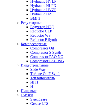
Hydraulic HVLP
Hydraulic HLPD
Hydraulic HVZF
Hydraulic HZF
ВМГЗ
Редукторные
Редуктор ИТД
Reductor CLP
Reductor WS
Reductor F Synth
Компрессорные
Compressor Oil
Compressor S Synth
Compressor PAO NG
Compressor PAG WG
Индустриальные
Slide Way
Turbine Oil F Synth
Теплоноситель
ИГП
И
Пищевые
Смазки
Steelgrease
Grease LTS