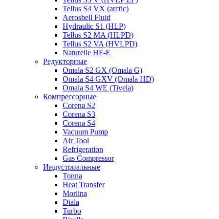
Tellus S4 VX (arctic)
Aeroshell Fluid
Hydraulic S1 (HLP)
Tellus S2 MA (HLPD)
Tellus S2 VA (HVLPD)
Naturelle HF-E
Редукторные
Omala S2 GX (Omala G)
Omala S4 GXV (Omala HD)
Omala S4 WE (Tivela)
Компрессорные
Corena S2
Corena S3
Corena S4
Vacuum Pump
Air Tool
Refrigeration
Gas Compressor
Индустриальные
Tonna
Heat Transfer
Morlina
Diala
Turbo