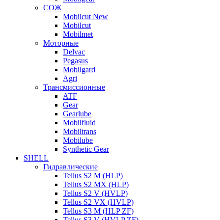
СОЖ
Mobilcut New
Mobilcut
Mobilmet
Моторные
Delvac
Pegasus
Mobilgard
Agri
Трансмиссионные
ATF
Gear
Gearlube
Mobilfluid
Mobiltrans
Mobilube
Synthetic Gear
SHELL
Гидравлические
Tellus S2 M (HLP)
Tellus S2 MХ (HLP)
Tellus S2 V (HVLP)
Tellus S2 VX (HVLP)
Tellus S3 M (HLP ZF)
Tellus S3 V (HVLP ZF)