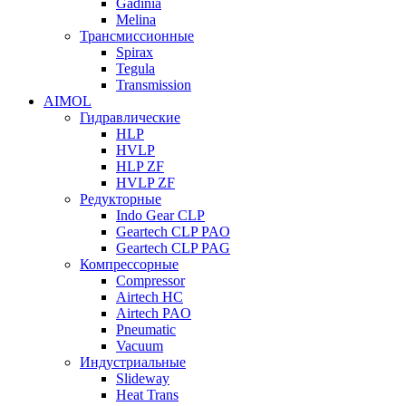
Gadinia
Melina
Трансмиссионные
Spirax
Tegula
Transmission
AIMOL
Гидравлические
HLP
HVLP
HLP ZF
HVLP ZF
Редукторные
Indo Gear CLP
Geartech CLP PAO
Geartech CLP PAG
Компрессорные
Compressor
Airtech HC
Airtech PAO
Pneumatic
Vacuum
Индустриальные
Slideway
Heat Trans