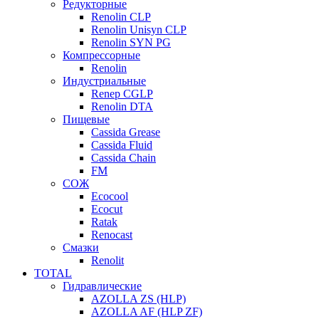
Редукторные
Renolin CLP
Renolin Unisyn CLP
Renolin SYN PG
Компрессорные
Renolin
Индустриальные
Renep CGLP
Renolin DTA
Пищевые
Cassida Grease
Cassida Fluid
Cassida Chain
FM
СОЖ
Ecocool
Ecocut
Ratak
Renocast
Смазки
Renolit
TOTAL
Гидравлические
AZOLLA ZS (HLP)
AZOLLA AF (HLP ZF)