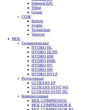
Spheerol EPL
Tribol
Grease
СОЖ
Iloform
Syntilo
Techniclean
Variocut
MOL
Гидравлические
HYDRO HL
HYDRO HLPD
HYDRO HM
HYDRO HME
HYDRO HV
HYDRO SW
HYDRO HVLP
Редукторные
ULTRANS EP
ULTRANS SYNT WS
ULTRANS SYNT HC
Компрессорные
MOL COMPRESSOL
MOL COMPRESSOR R
MOL COMPRESSOR RS