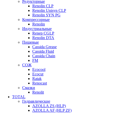
Редукторные
Renolin CLP
Renolin Unisyn CLP
Renolin SYN PG
Компрессорные
Renolin
Индустриальные
Renep CGLP
Renolin DTA
Пищевые
Cassida Grease
Cassida Fluid
Cassida Chain
FM
СОЖ
Ecocool
Ecocut
Ratak
Renocast
Смазки
Renolit
TOTAL
Гидравлические
AZOLLA ZS (HLP)
AZOLLA AF (HLP ZF)