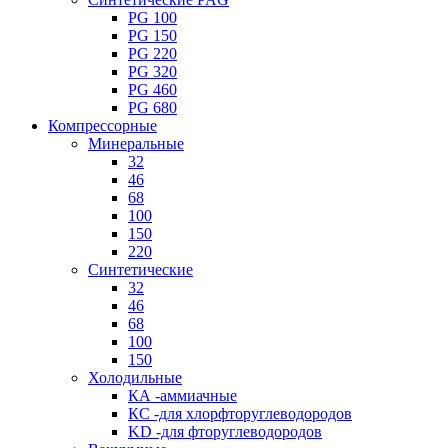
PG 100
PG 150
PG 220
PG 320
PG 460
PG 680
Компрессорные
Минеральные
32
46
68
100
150
220
Синтетические
32
46
68
100
150
Холодильные
КА -аммиачные
КС -для хлорфторуглеводородов
KD -для фторуглеводородов