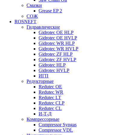
Смазки
Grease EP 2
СОЖ
ROSNEFT
Гидравлические
Gidrotec OE HLP
Gidrotec OE HVLP
Gidrotec WR HLP
Gidrotec WR HVLP
Gidrotec ZF HLP
Gidrotec ZF HVLP
Gidrotec HLP
Gidrotec HVLP
ИГП
Редукторные
Redutec OE
Redutec WR
Redutec LT
Redutec CLP
Redutec CL
И-Т-Д
Компрессорные
Compressor Syngas
Compressor VDL