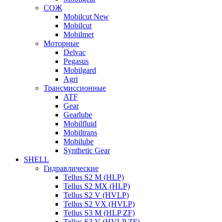
СОЖ
Mobilcut New
Mobilcut
Mobilmet
Моторные
Delvac
Pegasus
Mobilgard
Agri
Трансмиссионные
ATF
Gear
Gearlube
Mobilfluid
Mobiltrans
Mobilube
Synthetic Gear
SHELL
Гидравлические
Tellus S2 M (HLP)
Tellus S2 MХ (HLP)
Tellus S2 V (HVLP)
Tellus S2 VX (HVLP)
Tellus S3 M (HLP ZF)
Tellus S3 V (HVLP ZF)