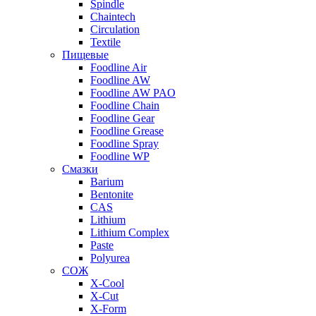
Spindle
Chaintech
Circulation
Textile
Пищевые
Foodline Air
Foodline AW
Foodline AW PAO
Foodline Chain
Foodline Gear
Foodline Grease
Foodline Spray
Foodline WP
Смазки
Barium
Bentonite
CAS
Lithium
Lithium Complex
Paste
Polyurea
СОЖ
X-Cool
X-Cut
X-Form