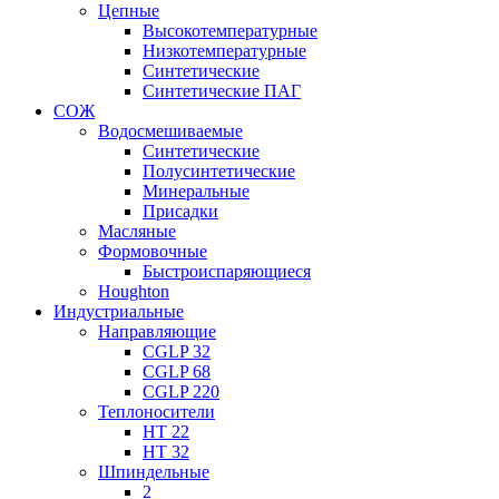
Цепные
Высокотемпературные
Низкотемпературные
Синтетические
Синтетические ПАГ
СОЖ
Водосмешиваемые
Синтетические
Полусинтетические
Минеральные
Присадки
Масляные
Формовочные
Быстроиспаряющиеся
Houghton
Индустриальные
Направляющие
CGLP 32
CGLP 68
CGLP 220
Теплоносители
HT 22
HT 32
Шпиндельные
2