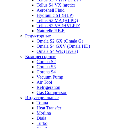
Tellus S4 VX (arctic)
Aeroshell Fluid
Hydraulic S1 (HLP)
Tellus S2 MA (HLPD)
Tellus S2 VA (HVLPD)
Naturelle HF-E
Редукторные
Omala S2 GX (Omala G)
Omala S4 GXV (Omala HD)
Omala S4 WE (Tivela)
Компрессорные
Corena S2
Corena S3
Corena S4
Vacuum Pump
Air Tool
Refrigeration
Gas Compressor
Индустриальные
Tonna
Heat Transfer
Morlina
Diala
Turbo