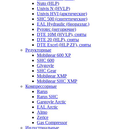
Nuto (HLP)
Univis N (HVLP)
Univis HVI (арктические)
SHC 500 (синтетические)
EAL Hydraulic (биоразлаг.)
Pyrotec (негорючие)
DTE 10M (HVLP), сняты
DTE 20 (HLP), сняты
DTE Excel (HLP ZF), сняты
Редукторные
Mobilgear 600 XP
SHC 600
Glygoyle
SHC Gear
Mobilgear XMP
Mobilgear SHC XMP
Компрессорные
Rarus
Rarus SHC
Gargoyle Arctic
EAL Arctic
Almo
Zerice
Gas Compressor
Индустриальные