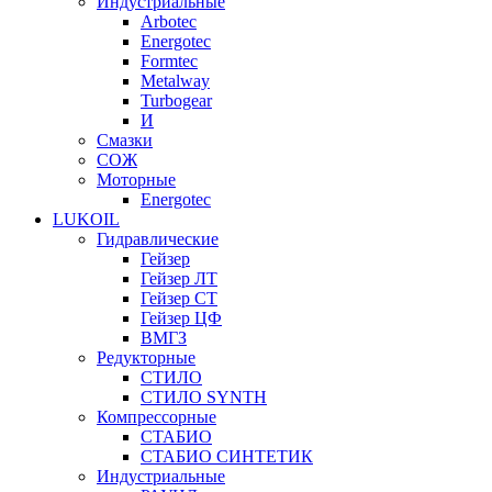
Индустриальные
Arbotec
Energotec
Formtec
Metalway
Turbogear
И
Смазки
СОЖ
Моторные
Energotec
LUKOIL
Гидравлические
Гейзер
Гейзер ЛТ
Гейзер СТ
Гейзер ЦФ
ВМГЗ
Редукторные
СТИЛО
СТИЛО SYNTH
Компрессорные
СТАБИО
СТАБИО СИНТЕТИК
Индустриальные