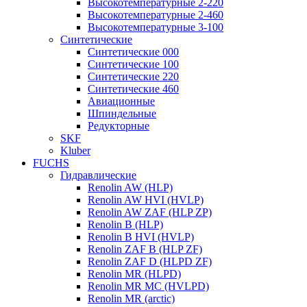
Высокотемпературные 2-220
Высокотемпературные 2-460
Высокотемпературные 3-100
Синтетические
Синтетические 000
Синтетические 100
Синтетические 220
Синтетические 460
Авиационные
Шпиндельные
Редукторные
SKF
Kluber
FUCHS
Гидравлические
Renolin AW (HLP)
Renolin AW HVI (HVLP)
Renolin AW ZAF (HLP ZP)
Renolin B (HLP)
Renolin B HVI (HVLP)
Renolin ZAF B (HLP ZF)
Renolin ZAF D (HLPD ZF)
Renolin MR (HLPD)
Renolin MR MC (HVLPD)
Renolin MR (arctic)