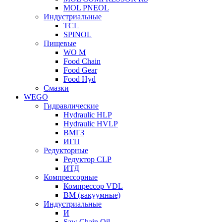
MOL PNEOL
Индустриальные
TCL
SPINOL
Пищевые
WO M
Food Chain
Food Gear
Food Hyd
Смазки
WEGO
Гидравлические
Hydraulic HLP
Hydraulic HVLP
ВМГЗ
ИГП
Редукторные
Редуктор CLP
ИТД
Компрессорные
Компрессор VDL
ВМ (вакуумные)
Индустриальные
И
Saw Chain Oil