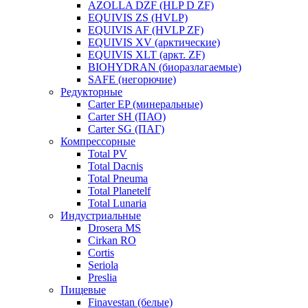
AZOLLA DZF (HLP D ZF)
EQUIVIS ZS (HVLP)
EQUIVIS AF (HVLP ZF)
EQUIVIS XV (арктические)
EQUIVIS XLT (аркт. ZF)
BIOHYDRAN (биоразлагаемые)
SAFE (негорючие)
Редукторные
Carter EP (минеральные)
Carter SH (ПАО)
Carter SG (ПАГ)
Компрессорные
Total PV
Total Dacnis
Total Pneuma
Total Planetelf
Total Lunaria
Индустриальные
Drosera MS
Cirkan RO
Cortis
Seriola
Preslia
Пищевые
Finavestan (белые)