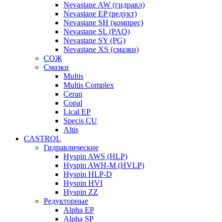
Nevastane AW (гидравл)
Nevastane EP (редукт)
Nevastane SH (компрес)
Nevastane SL (PAO)
Nevastane SY (PG)
Nevastane XS (смазки)
СОЖ
Смазки
Multis
Multis Complex
Ceran
Copal
Lical EP
Specis CU
Altis
CASTROL
Гидравлические
Hyspin AWS (HLP)
Hyspin AWH-M (HVLP)
Hyspin HLP-D
Hyspin HVI
Hyspin ZZ
Редукторные
Alpha EP
Alpha SP