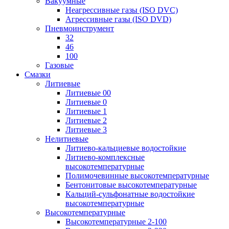
Вакуумные
Неагрессивные газы (ISO DVC)
Агрессивные газы (ISO DVD)
Пневмоинструмент
32
46
100
Газовые
Смазки
Литиевые
Литиевые 00
Литиевые 0
Литиевые 1
Литиевые 2
Литиевые 3
Нелитиевые
Литиево-кальциевые водостойкие
Литиево-комплексные
высокотемпературные
Полимочевинные высокотемпературные
Бентонитовые высокотемпературные
Кальций-сульфонатные водостойкие
высокотемпературные
Высокотемпературные
Высокотемпературные 2-100