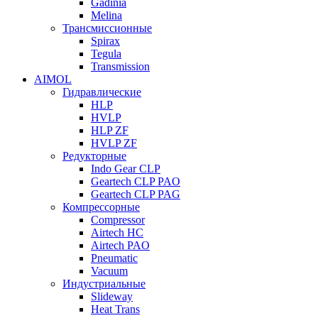
Gadinia
Melina
Трансмиссионные
Spirax
Tegula
Transmission
AIMOL
Гидравлические
HLP
HVLP
HLP ZF
HVLP ZF
Редукторные
Indo Gear CLP
Geartech CLP PAO
Geartech CLP PAG
Компрессорные
Compressor
Airtech HC
Airtech PAO
Pneumatic
Vacuum
Индустриальные
Slideway
Heat Trans