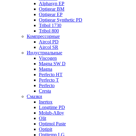
Alphasyn EP
Optigear BM
Optigear EP
Optigear Synthetic PD
Tribol 1730
Tribol 800
Компрессорные
Aircol PD
Aircol SR
Индустриальные
Viscogen
Magna SW D
Magna
Perfecto HT
Perfecto T
Perfecto
Cresta
Смазки
Inertox
Longtime PD
Molub-Alloy
Olit
Optimol Paste
Optipit
Optitemp LG