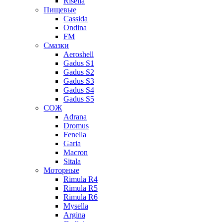
Risella
Пищевые
Cassida
Ondina
FM
Смазки
Aeroshell
Gadus S1
Gadus S2
Gadus S3
Gadus S4
Gadus S5
СОЖ
Adrana
Dromus
Fenella
Garia
Macron
Sitala
Моторные
Rimula R4
Rimula R5
Rimula R6
Mysella
Argina