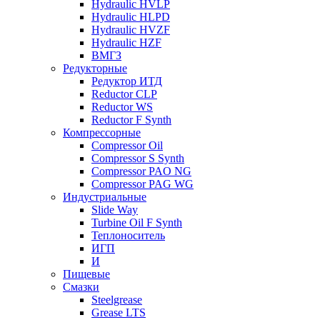
Hydraulic HVLP
Hydraulic HLPD
Hydraulic HVZF
Hydraulic HZF
ВМГЗ
Редукторные
Редуктор ИТД
Reductor CLP
Reductor WS
Reductor F Synth
Компрессорные
Compressor Oil
Compressor S Synth
Compressor PAO NG
Compressor PAG WG
Индустриальные
Slide Way
Turbine Oil F Synth
Теплоноситель
ИГП
И
Пищевые
Смазки
Steelgrease
Grease LTS