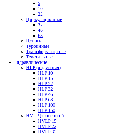
5
10
22
Циркуляционные
32
46
68
Цепные
Турбинные
Трансформаторные
Текстильные
Гидравлические
HLP (индустрия)
HLP 10
HLP 15
HLP 22
HLP 32
HLP 46
HLP 68
HLP 100
HLP 150
HVLP (транспорт)
HVLP 15
HVLP 22
HVLP 32