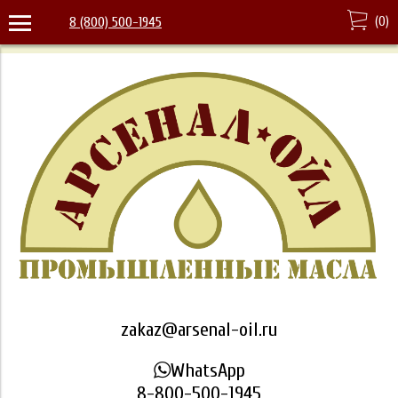
(
0
)
8 (800) 500-1945
zakaz@arsenal-oil.ru
WhatsApp
8-800-500-1945