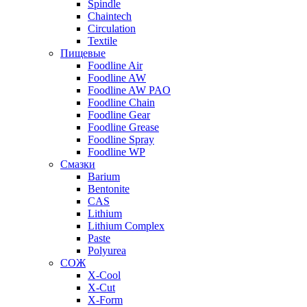
Spindle
Chaintech
Circulation
Textile
Пищевые
Foodline Air
Foodline AW
Foodline AW PAO
Foodline Chain
Foodline Gear
Foodline Grease
Foodline Spray
Foodline WP
Смазки
Barium
Bentonite
CAS
Lithium
Lithium Complex
Paste
Polyurea
СОЖ
X-Cool
X-Cut
X-Form