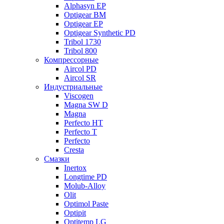
Alphasyn EP
Optigear BM
Optigear EP
Optigear Synthetic PD
Tribol 1730
Tribol 800
Компрессорные
Aircol PD
Aircol SR
Индустриальные
Viscogen
Magna SW D
Magna
Perfecto HT
Perfecto T
Perfecto
Cresta
Смазки
Inertox
Longtime PD
Molub-Alloy
Olit
Optimol Paste
Optipit
Optitemp LG