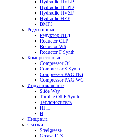
Hydraulic HVLP
Hydraulic HLPD
Hydraulic HVZF
Hydraulic HZF
ВМГЗ
Редукторные
Редуктор ИТД
Reductor CLP
Reductor WS
Reductor F Synth
Компрессорные
Compressor Oil
Compressor S Synth
Compressor PAO NG
Compressor PAG WG
Индустриальные
Slide Way
Turbine Oil F Synth
Теплоноситель
ИГП
И
Пищевые
Смазки
Steelgrease
Grease LTS