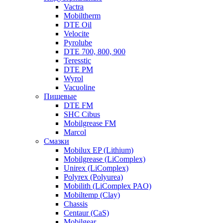
Vactra
Mobiltherm
DTE Oil
Velocite
Pyrolube
DTE 700, 800, 900
Teresstic
DTE PM
Wyrol
Vacuoline
Пищевые
DTE FM
SHC Cibus
Mobilgrease FM
Marcol
Смазки
Mobilux EP (Lithium)
Mobilgrease (LiComplex)
Unirex (LiComplex)
Polyrex (Polyurea)
Mobilith (LiComplex PAO)
Mobiltemp (Clay)
Chassis
Centaur (CaS)
Mobilgear