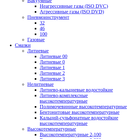
Вакуумные
Неагрессивные газы (ISO DVC)
Агрессивные газы (ISO DVD)
Пневмоинструмент
32
46
100
Газовые
Смазки
Литиевые
Литиевые 00
Литиевые 0
Литиевые 1
Литиевые 2
Литиевые 3
Нелитиевые
Литиево-кальциевые водостойкие
Литиево-комплексные
высокотемпературные
Полимочевинные высокотемпературные
Бентонитовые высокотемпературные
Кальций-сульфонатные водостойкие
высокотемпературные
Высокотемпературные
Высокотемпературные 2-100