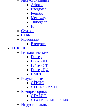
Индустриальные
Arbotec
Energotec
Formtec
Metalway
Turbogear
И
Смазки
СОЖ
Моторные
Energotec
LUKOIL
Гидравлические
Гейзер
Гейзер ЛТ
Гейзер СТ
Гейзер ЦФ
ВМГЗ
Редукторные
СТИЛО
СТИЛО SYNTH
Компрессорные
СТАБИО
СТАБИО СИНТЕТИК
Индустриальные