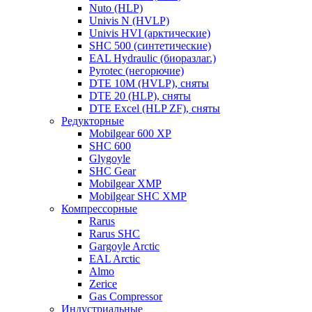
Nuto (HLP)
Univis N (HVLP)
Univis HVI (арктические)
SHC 500 (синтетические)
EAL Hydraulic (биоразлаг.)
Pyrotec (негорючие)
DTE 10M (HVLP), сняты
DTE 20 (HLP), сняты
DTE Excel (HLP ZF), сняты
Редукторные
Mobilgear 600 XP
SHC 600
Glygoyle
SHC Gear
Mobilgear XMP
Mobilgear SHC XMP
Компрессорные
Rarus
Rarus SHC
Gargoyle Arctic
EAL Arctic
Almo
Zerice
Gas Compressor
Индустриальные