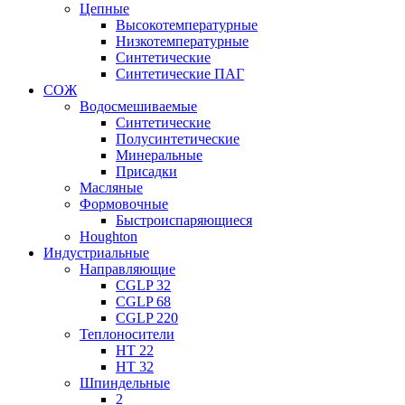
Цепные
Высокотемпературные
Низкотемпературные
Синтетические
Синтетические ПАГ
СОЖ
Водосмешиваемые
Синтетические
Полусинтетические
Минеральные
Присадки
Масляные
Формовочные
Быстроиспаряющиеся
Houghton
Индустриальные
Направляющие
CGLP 32
CGLP 68
CGLP 220
Теплоносители
HT 22
HT 32
Шпиндельные
2