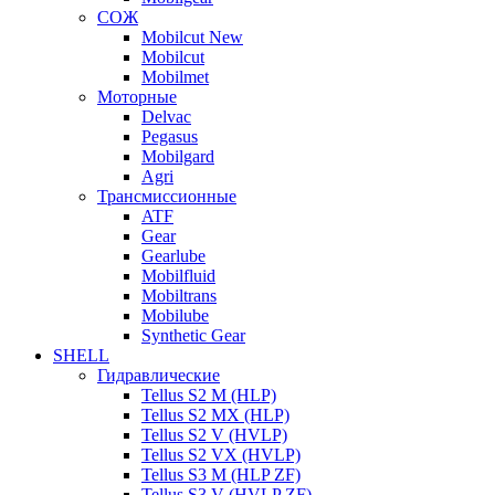
СОЖ
Mobilcut New
Mobilcut
Mobilmet
Моторные
Delvac
Pegasus
Mobilgard
Agri
Трансмиссионные
ATF
Gear
Gearlube
Mobilfluid
Mobiltrans
Mobilube
Synthetic Gear
SHELL
Гидравлические
Tellus S2 M (HLP)
Tellus S2 MХ (HLP)
Tellus S2 V (HVLP)
Tellus S2 VX (HVLP)
Tellus S3 M (HLP ZF)
Tellus S3 V (HVLP ZF)