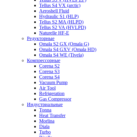
Tellus S4 VX (arctic)
Aeroshell Fluid
Hydraulic S1 (HLP)
Tellus S2 MA (HLPD)
Tellus S2 VA (HVLPD)
Naturelle HF-E
Редукторные
Omala S2 GX (Omala G)
Omala S4 GXV (Omala HD)
Omala S4 WE (Tivela)
Компрессорные
Corena S2
Corena S3
Corena S4
Vacuum Pump
Air Tool
Refrigeration
Gas Compressor
Индустриальные
Tonna
Heat Transfer
Morlina
Diala
Turbo