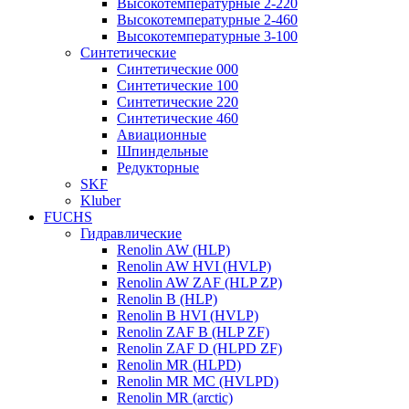
Высокотемпературные 2-220
Высокотемпературные 2-460
Высокотемпературные 3-100
Синтетические
Синтетические 000
Синтетические 100
Синтетические 220
Синтетические 460
Авиационные
Шпиндельные
Редукторные
SKF
Kluber
FUCHS
Гидравлические
Renolin AW (HLP)
Renolin AW HVI (HVLP)
Renolin AW ZAF (HLP ZP)
Renolin B (HLP)
Renolin B HVI (HVLP)
Renolin ZAF B (HLP ZF)
Renolin ZAF D (HLPD ZF)
Renolin MR (HLPD)
Renolin MR MC (HVLPD)
Renolin MR (arctic)