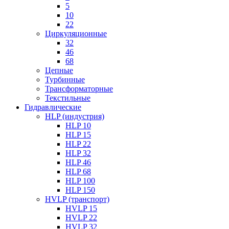
5
10
22
Циркуляционные
32
46
68
Цепные
Турбинные
Трансформаторные
Текстильные
Гидравлические
HLP (индустрия)
HLP 10
HLP 15
HLP 22
HLP 32
HLP 46
HLP 68
HLP 100
HLP 150
HVLP (транспорт)
HVLP 15
HVLP 22
HVLP 32