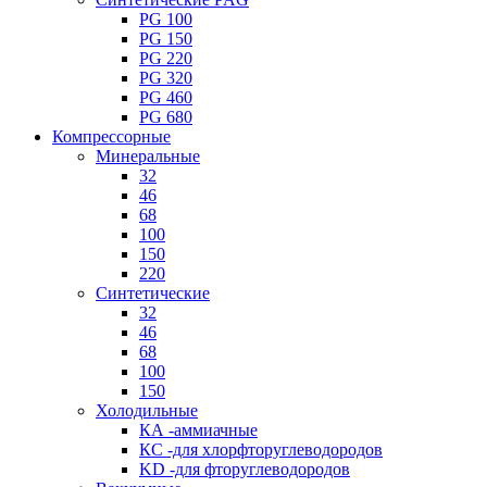
PG 100
PG 150
PG 220
PG 320
PG 460
PG 680
Компрессорные
Минеральные
32
46
68
100
150
220
Синтетические
32
46
68
100
150
Холодильные
КА -аммиачные
КС -для хлорфторуглеводородов
KD -для фторуглеводородов