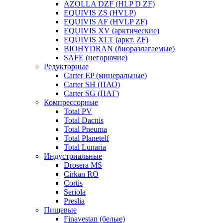
AZOLLA DZF (HLP D ZF)
EQUIVIS ZS (HVLP)
EQUIVIS AF (HVLP ZF)
EQUIVIS XV (арктические)
EQUIVIS XLT (аркт. ZF)
BIOHYDRAN (биоразлагаемые)
SAFE (негорючие)
Редукторные
Carter EP (минеральные)
Carter SH (ПАО)
Carter SG (ПАГ)
Компрессорные
Total PV
Total Dacnis
Total Pneuma
Total Planetelf
Total Lunaria
Индустриальные
Drosera MS
Cirkan RO
Cortis
Seriola
Preslia
Пищевые
Finavestan (белые)