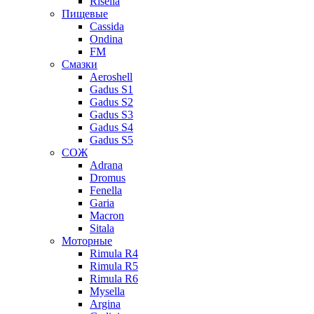
Risella
Пищевые
Cassida
Ondina
FM
Смазки
Aeroshell
Gadus S1
Gadus S2
Gadus S3
Gadus S4
Gadus S5
СОЖ
Adrana
Dromus
Fenella
Garia
Macron
Sitala
Моторные
Rimula R4
Rimula R5
Rimula R6
Mysella
Argina