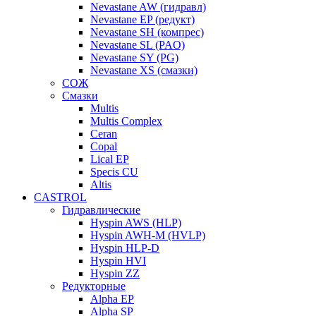
Nevastane AW (гидравл)
Nevastane EP (редукт)
Nevastane SH (компрес)
Nevastane SL (PAO)
Nevastane SY (PG)
Nevastane XS (смазки)
СОЖ
Смазки
Multis
Multis Complex
Ceran
Copal
Lical EP
Specis CU
Altis
CASTROL
Гидравлические
Hyspin AWS (HLP)
Hyspin AWH-M (HVLP)
Hyspin HLP-D
Hyspin HVI
Hyspin ZZ
Редукторные
Alpha EP
Alpha SP