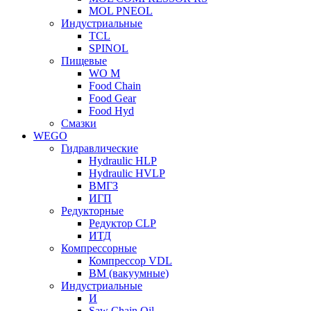
MOL PNEOL
Индустриальные
TCL
SPINOL
Пищевые
WO M
Food Chain
Food Gear
Food Hyd
Смазки
WEGO
Гидравлические
Hydraulic HLP
Hydraulic HVLP
ВМГЗ
ИГП
Редукторные
Редуктор CLP
ИТД
Компрессорные
Компрессор VDL
ВМ (вакуумные)
Индустриальные
И
Saw Chain Oil