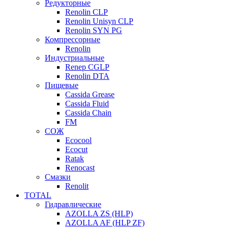
Редукторные
Renolin CLP
Renolin Unisyn CLP
Renolin SYN PG
Компрессорные
Renolin
Индустриальные
Renep CGLP
Renolin DTA
Пищевые
Cassida Grease
Cassida Fluid
Cassida Chain
FM
СОЖ
Ecocool
Ecocut
Ratak
Renocast
Смазки
Renolit
TOTAL
Гидравлические
AZOLLA ZS (HLP)
AZOLLA AF (HLP ZF)