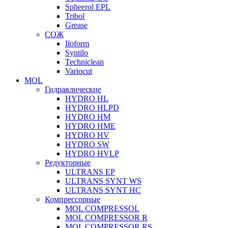
Spheerol EPL
Tribol
Grease
СОЖ
Iloform
Syntilo
Techniclean
Variocut
MOL
Гидравлические
HYDRO HL
HYDRO HLPD
HYDRO HM
HYDRO HME
HYDRO HV
HYDRO SW
HYDRO HVLP
Редукторные
ULTRANS EP
ULTRANS SYNT WS
ULTRANS SYNT HC
Компрессорные
MOL COMPRESSOL
MOL COMPRESSOR R
MOL COMPRESSOR RS