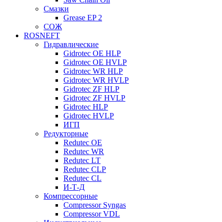
Смазки
Grease EP 2
СОЖ
ROSNEFT
Гидравлические
Gidrotec OE HLP
Gidrotec OE HVLP
Gidrotec WR HLP
Gidrotec WR HVLP
Gidrotec ZF HLP
Gidrotec ZF HVLP
Gidrotec HLP
Gidrotec HVLP
ИГП
Редукторные
Redutec OE
Redutec WR
Redutec LT
Redutec CLP
Redutec CL
И-Т-Д
Компрессорные
Compressor Syngas
Compressor VDL