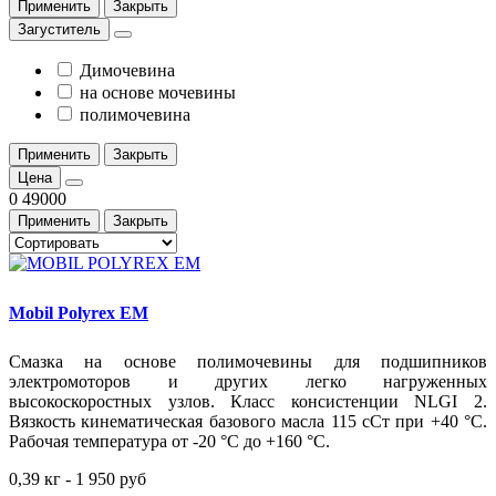
Применить
Закрыть
Загуститель
Димочевина
на основе мочевины
полимочевина
Применить
Закрыть
Цена
0
49000
Применить
Закрыть
Mobil Polyrex EM
Смазка на основе полимочевины для подшипников
электромоторов и других легко нагруженных
высокоскоростных узлов. Класс консистенции NLGI 2.
Вязкость кинематическая базового масла 115 сСт при +40
°С
.
Рабочая температура от -20
°С
до +160
°С
.
0,39 кг - 1 950 руб