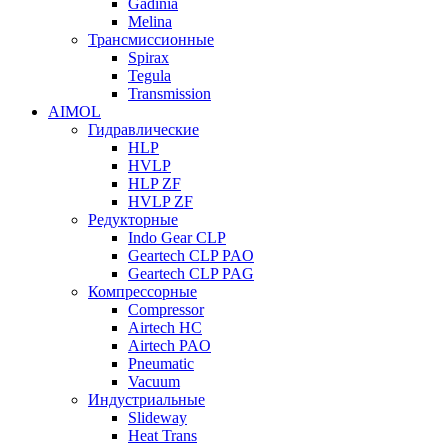
Gadinia
Melina
Трансмиссионные
Spirax
Tegula
Transmission
AIMOL
Гидравлические
HLP
HVLP
HLP ZF
HVLP ZF
Редукторные
Indo Gear CLP
Geartech CLP PAO
Geartech CLP PAG
Компрессорные
Compressor
Airtech HC
Airtech PAO
Pneumatic
Vacuum
Индустриальные
Slideway
Heat Trans