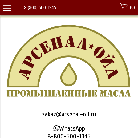
(
0
)
8 (800) 500-1945
zakaz@arsenal-oil.ru
WhatsApp
8-800-500-1945