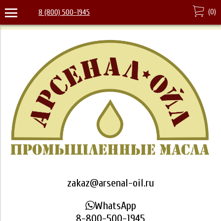
(
0
)
8 (800) 500-1945
zakaz@arsenal-oil.ru
WhatsApp
8-800-500-1945