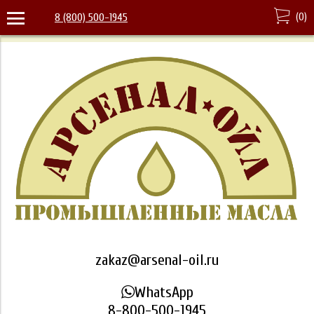
(
0
)
8 (800) 500-1945
zakaz@arsenal-oil.ru
WhatsApp
8-800-500-1945