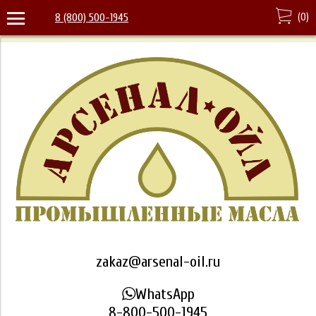
(
0
)
8 (800) 500-1945
zakaz@arsenal-oil.ru
WhatsApp
8-800-500-1945