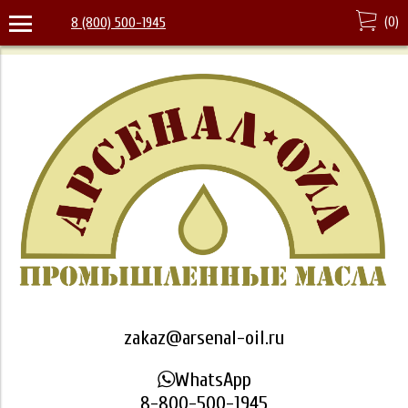
(
0
)
8 (800) 500-1945
zakaz@arsenal-oil.ru
WhatsApp
8-800-500-1945