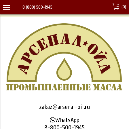
(
0
)
8 (800) 500-1945
zakaz@arsenal-oil.ru
WhatsApp
8-800-500-1945