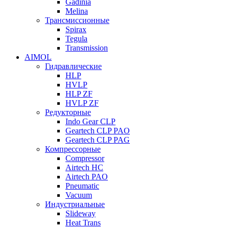
Gadinia
Melina
Трансмиссионные
Spirax
Tegula
Transmission
AIMOL
Гидравлические
HLP
HVLP
HLP ZF
HVLP ZF
Редукторные
Indo Gear CLP
Geartech CLP PAO
Geartech CLP PAG
Компрессорные
Compressor
Airtech HC
Airtech PAO
Pneumatic
Vacuum
Индустриальные
Slideway
Heat Trans