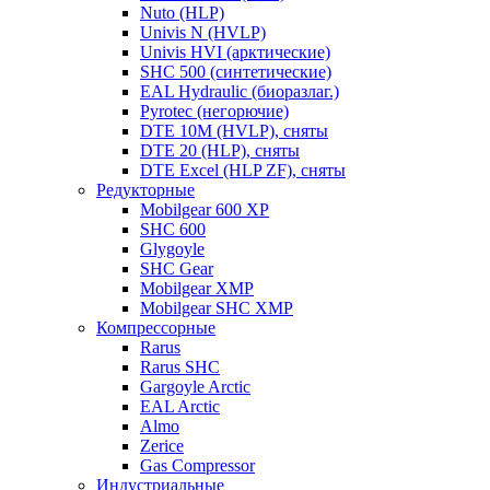
Nuto (HLP)
Univis N (HVLP)
Univis HVI (арктические)
SHC 500 (синтетические)
EAL Hydraulic (биоразлаг.)
Pyrotec (негорючие)
DTE 10M (HVLP), сняты
DTE 20 (HLP), сняты
DTE Excel (HLP ZF), сняты
Редукторные
Mobilgear 600 XP
SHC 600
Glygoyle
SHC Gear
Mobilgear XMP
Mobilgear SHC XMP
Компрессорные
Rarus
Rarus SHC
Gargoyle Arctic
EAL Arctic
Almo
Zerice
Gas Compressor
Индустриальные