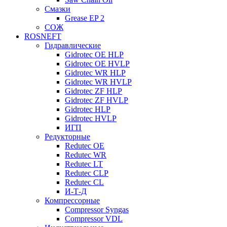
Смазки
Grease EP 2
СОЖ
ROSNEFT
Гидравлические
Gidrotec OE HLP
Gidrotec OE HVLP
Gidrotec WR HLP
Gidrotec WR HVLP
Gidrotec ZF HLP
Gidrotec ZF HVLP
Gidrotec HLP
Gidrotec HVLP
ИГП
Редукторные
Redutec OE
Redutec WR
Redutec LT
Redutec CLP
Redutec CL
И-Т-Д
Компрессорные
Compressor Syngas
Compressor VDL