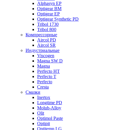
Alphasyn EP
Optigear BM
Optigear EP
Optigear Synthetic PD
Tribol 1730
Tribol 800
Компрессорные
Aircol PD
Aircol SR
Индустриальные
Viscogen
Magna SW D
Magna
Perfecto HT
Perfecto T
Perfecto
Cresta
Смазки
Inertox
Longtime PD
Molub-Alloy
Olit
Optimol Paste
Optipit
Optitemp LG