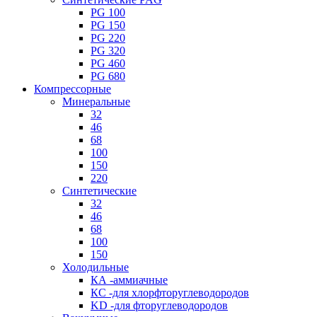
PG 100
PG 150
PG 220
PG 320
PG 460
PG 680
Компрессорные
Минеральные
32
46
68
100
150
220
Синтетические
32
46
68
100
150
Холодильные
КА -аммиачные
КС -для хлорфторуглеводородов
KD -для фторуглеводородов