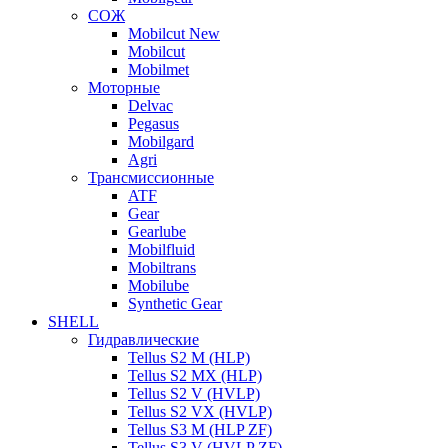
СОЖ
Mobilcut New
Mobilcut
Mobilmet
Моторные
Delvac
Pegasus
Mobilgard
Agri
Трансмиссионные
ATF
Gear
Gearlube
Mobilfluid
Mobiltrans
Mobilube
Synthetic Gear
SHELL
Гидравлические
Tellus S2 M (HLP)
Tellus S2 MХ (HLP)
Tellus S2 V (HVLP)
Tellus S2 VX (HVLP)
Tellus S3 M (HLP ZF)
Tellus S3 V (HVLP ZF)