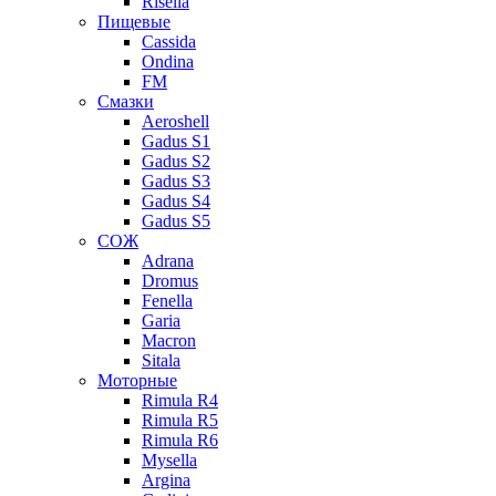
Risella
Пищевые
Cassida
Ondina
FM
Смазки
Aeroshell
Gadus S1
Gadus S2
Gadus S3
Gadus S4
Gadus S5
СОЖ
Adrana
Dromus
Fenella
Garia
Macron
Sitala
Моторные
Rimula R4
Rimula R5
Rimula R6
Mysella
Argina