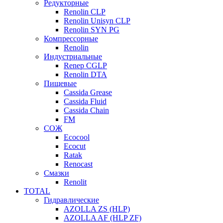
Редукторные
Renolin CLP
Renolin Unisyn CLP
Renolin SYN PG
Компрессорные
Renolin
Индустриальные
Renep CGLP
Renolin DTA
Пищевые
Cassida Grease
Cassida Fluid
Cassida Chain
FM
СОЖ
Ecocool
Ecocut
Ratak
Renocast
Смазки
Renolit
TOTAL
Гидравлические
AZOLLA ZS (HLP)
AZOLLA AF (HLP ZF)