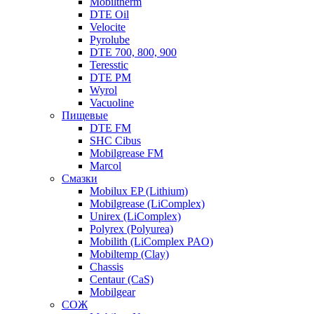
Mobiltherm
DTE Oil
Velocite
Pyrolube
DTE 700, 800, 900
Teresstic
DTE PM
Wyrol
Vacuoline
Пищевые
DTE FM
SHC Cibus
Mobilgrease FM
Marcol
Смазки
Mobilux EP (Lithium)
Mobilgrease (LiComplex)
Unirex (LiComplex)
Polyrex (Polyurea)
Mobilith (LiComplex PAO)
Mobiltemp (Clay)
Chassis
Centaur (CaS)
Mobilgear
СОЖ