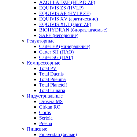
AZOLLA DZF (HLP D ZF)
EQUIVIS ZS (HVLP)
EQUIVIS AF (HVLP ZF)
EQUIVIS XV (арктические)
EQUIVIS XLT (аркт. ZF)
BIOHYDRAN (биоразлагаемые)
SAFE (негорючие)
Редукторные
Carter EP (минеральные)
Carter SH (ПАО)
Carter SG (ПАГ)
Компрессорные
Total PV
Total Dacnis
Total Pneuma
Total Planetelf
Total Lunaria
Индустриальные
Drosera MS
Cirkan RO
Cortis
Seriola
Preslia
Пищевые
Finavestan (белые)