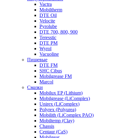
Vactra
Mobiltherm
DTE Oil
Velocite
Pyrolube
DTE 700, 800, 900
Teresstic
DTE PM
Wyrol
Vacuoline
Пищевые
DTE FM
SHC Cibus
Mobilgrease FM
Marcol
Смазки
Mobilux EP (Lithium)
Mobilgrease (LiComplex)
Unirex (LiComplex)
Polyrex (Polyurea)
Mobilith (LiComplex PAO)
Mobiltemp (Clay)
Chassis
Centaur (CaS)
Mobilgear