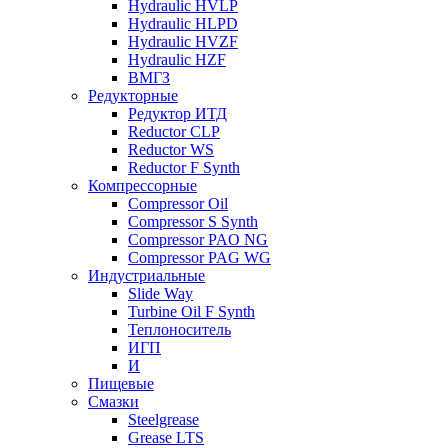
Hydraulic HVLP
Hydraulic HLPD
Hydraulic HVZF
Hydraulic HZF
ВМГЗ
Редукторные
Редуктор ИТД
Reductor CLP
Reductor WS
Reductor F Synth
Компрессорные
Compressor Oil
Compressor S Synth
Compressor PAO NG
Compressor PAG WG
Индустриальные
Slide Way
Turbine Oil F Synth
Теплоноситель
ИГП
И
Пищевые
Смазки
Steelgrease
Grease LTS