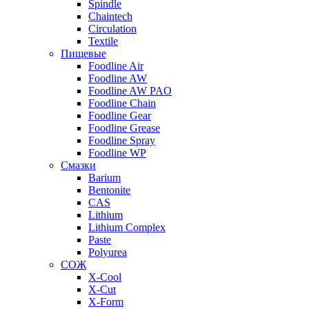
Spindle
Chaintech
Circulation
Textile
Пищевые
Foodline Air
Foodline AW
Foodline AW PAO
Foodline Chain
Foodline Gear
Foodline Grease
Foodline Spray
Foodline WP
Смазки
Barium
Bentonite
CAS
Lithium
Lithium Complex
Paste
Polyurea
СОЖ
X-Cool
X-Cut
X-Form