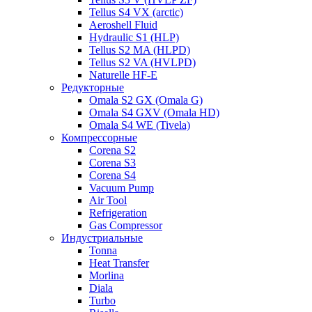
Tellus S4 VX (arctic)
Aeroshell Fluid
Hydraulic S1 (HLP)
Tellus S2 MA (HLPD)
Tellus S2 VA (HVLPD)
Naturelle HF-E
Редукторные
Omala S2 GX (Omala G)
Omala S4 GXV (Omala HD)
Omala S4 WE (Tivela)
Компрессорные
Corena S2
Corena S3
Corena S4
Vacuum Pump
Air Tool
Refrigeration
Gas Compressor
Индустриальные
Tonna
Heat Transfer
Morlina
Diala
Turbo