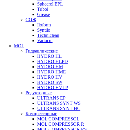
Spheerol EPL
Tribol
Grease
СОЖ
Iloform
Syntilo
Techniclean
Variocut
MOL
Гидравлические
HYDRO HL
HYDRO HLPD
HYDRO HM
HYDRO HME
HYDRO HV
HYDRO SW
HYDRO HVLP
Редукторные
ULTRANS EP
ULTRANS SYNT WS
ULTRANS SYNT HC
Компрессорные
MOL COMPRESSOL
MOL COMPRESSOR R
MOL COMPRESSOR RS