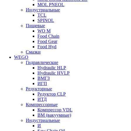
MOL PNEOL
Индустриальные
TCL
SPINOL
Пищевые
WO M
Food Chain
Food Gear
Food Hyd
Смазки
WEGO
Гидравлические
Hydraulic HLP
Hydraulic HVLP
ВМГЗ
ИГП
Редукторные
Редуктор CLP
ИТД
Компрессорные
Компрессор VDL
ВМ (вакуумные)
Индустриальные
И
Saw Chain Oil