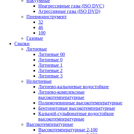
Вакуумные
Неагрессивные газы (ISO DVC)
Агрессивные газы (ISO DVD)
Пневмоинструмент
32
46
100
Газовые
Смазки
Литиевые
Литиевые 00
Литиевые 0
Литиевые 1
Литиевые 2
Литиевые 3
Нелитиевые
Литиево-кальциевые водостойкие
Литиево-комплексные
высокотемпературные
Полимочевинные высокотемпературные
Бентонитовые высокотемпературные
Кальций-сульфонатные водостойкие
высокотемпературные
Высокотемпературные
Высокотемпературные 2-100