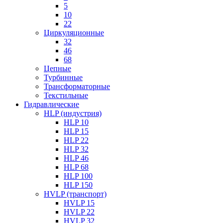
5
10
22
Циркуляционные
32
46
68
Цепные
Турбинные
Трансформаторные
Текстильные
Гидравлические
HLP (индустрия)
HLP 10
HLP 15
HLP 22
HLP 32
HLP 46
HLP 68
HLP 100
HLP 150
HVLP (транспорт)
HVLP 15
HVLP 22
HVLP 32