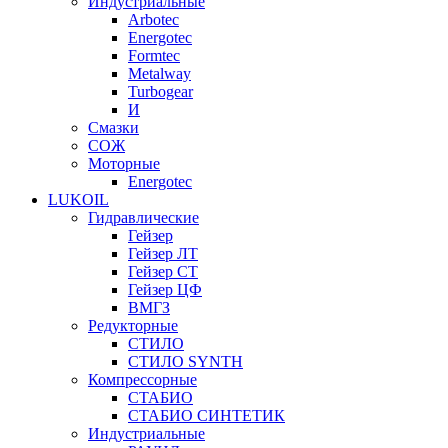
Индустриальные
Arbotec
Energotec
Formtec
Metalway
Turbogear
И
Смазки
СОЖ
Моторные
Energotec
LUKOIL
Гидравлические
Гейзер
Гейзер ЛТ
Гейзер СТ
Гейзер ЦФ
ВМГЗ
Редукторные
СТИЛО
СТИЛО SYNTH
Компрессорные
СТАБИО
СТАБИО СИНТЕТИК
Индустриальные