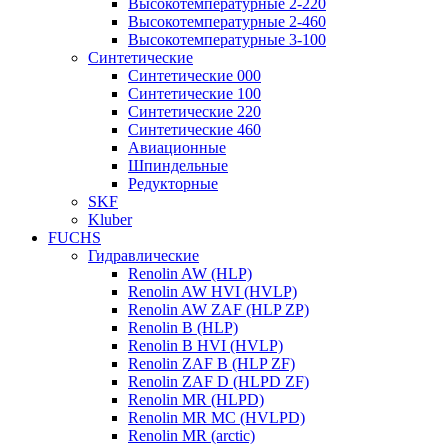
Высокотемпературные 2-220
Высокотемпературные 2-460
Высокотемпературные 3-100
Синтетические
Синтетические 000
Синтетические 100
Синтетические 220
Синтетические 460
Авиационные
Шпиндельные
Редукторные
SKF
Kluber
FUCHS
Гидравлические
Renolin AW (HLP)
Renolin AW HVI (HVLP)
Renolin AW ZAF (HLP ZP)
Renolin B (HLP)
Renolin B HVI (HVLP)
Renolin ZAF B (HLP ZF)
Renolin ZAF D (HLPD ZF)
Renolin MR (HLPD)
Renolin MR MC (HVLPD)
Renolin MR (arctic)