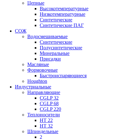
Цепные
Высокотемпературные
Низкотемпературные
Синтетические
Синтетические ПАГ
СОЖ
Водосмешиваемые
Синтетические
Полусинтетические
Минеральные
Присадки
Масляные
Формовочные
Быстроиспаряющиеся
Houghton
Индустриальные
Направляющие
CGLP 32
CGLP 68
CGLP 220
Теплоносители
HT 22
HT 32
Шпиндельные
2