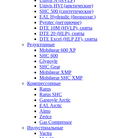
Univis N (HVLP)
Univis HVI (арктические)
SHC 500 (синтетические)
EAL Hydraulic (биоразлаг.)
Pyrotec (негорючие)
DTE 10M (HVLP), сняты
DTE 20 (HLP), сняты
DTE Excel (HLP ZF), сняты
Редукторные
Mobilgear 600 XP
SHC 600
Glygoyle
SHC Gear
Mobilgear XMP
Mobilgear SHC XMP
Компрессорные
Rarus
Rarus SHC
Gargoyle Arctic
EAL Arctic
Almo
Zerice
Gas Compressor
Индустриальные
Vactra