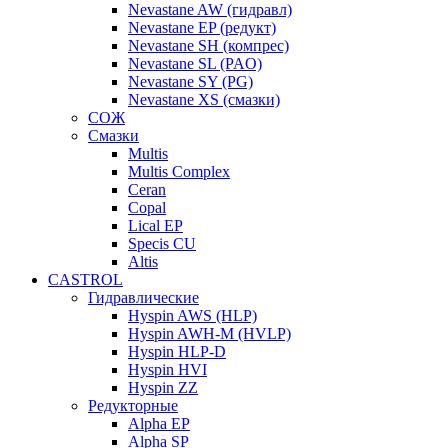
Nevastane AW (гидравл)
Nevastane EP (редукт)
Nevastane SH (компрес)
Nevastane SL (PAO)
Nevastane SY (PG)
Nevastane XS (смазки)
СОЖ
Смазки
Multis
Multis Complex
Ceran
Copal
Lical EP
Specis CU
Altis
CASTROL
Гидравлические
Hyspin AWS (HLP)
Hyspin AWH-M (HVLP)
Hyspin HLP-D
Hyspin HVI
Hyspin ZZ
Редукторные
Alpha EP
Alpha SP