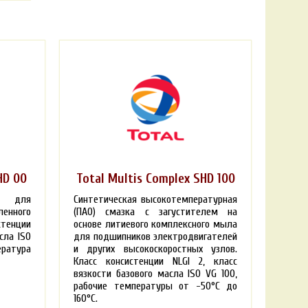
HD 00
Total Multis Complex SHD 100
а для
Синтетическая высокотемпературная
нного
(ПАО) смазка с загустителем на
стенции
основе литиевого комплексного мыла
сла ISO
для подшипников электродвигателей
ратура
и других высокоскоростных узлов.
Класс консистенции NLGI 2, класс
вязкости базового масла ISO VG 100,
рабочие температуры от -50°C до
160°C.