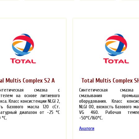
al Multis Complex S2 A
Total Multis Complex S
синтетическая смазка с
Синтетическая смазк
ителем на основе литиевого
смазывания промышле
кса.
Класс консистенции NLGI 2,
оборудования. Класс конси
ть базового масла 120 сСт.
NLGI 00, вязкость базового ма
ратурный диапазон от -25
°С
VG 460. Рабочая темпе
0
°С.
-50
°С/
160
°С.
Аналоги